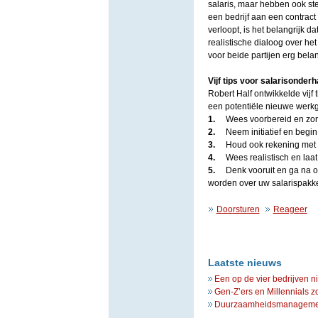
salaris, maar hebben ook s
een bedrijf aan een contract 
verloopt, is het belangrijk d
realistische dialoog over he
voor beide partijen erg belan
Vijf tips voor salarisonder
Robert Half ontwikkelde vijf
een potentiële nieuwe werkg
1.
Wees voorbereid en zor
2.
Neem initiatief en begi
3.
Houd ook rekening met
4.
Wees realistisch en laa
5.
Denk vooruit en ga na o
worden over uw salarispakk
Doorsturen
Reageer
Laatste nieuws
Een op de vier bedrijven n
Gen-Z’ers en Millennials z
Duurzaamheidsmanagement 