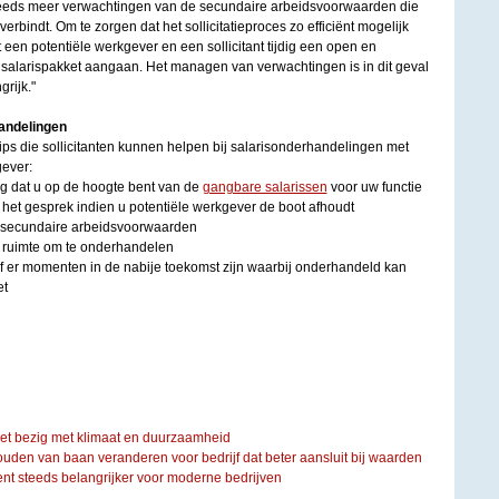
teeds meer verwachtingen van de secundaire arbeidsvoorwaarden die
verbindt. Om te zorgen dat het sollicitatieproces zo efficiënt mogelijk
at een potentiële werkgever en een sollicitant tijdig een open en
t salarispakket aangaan. Het managen van verwachtingen is in dit geval
grijk."
handelingen
 tips die sollicitanten kunnen helpen bij salarisonderhandelingen met
ever:
g dat u op de hoogte bent van de
gangbare salarissen
voor uw functie
n het gesprek indien u potentiële werkgever de boot afhoudt
 secundaire arbeidsvoorwaarden
t ruimte om te onderhandelen
f er momenten in de nabije toekomst zijn waarbij onderhandeld kan
et
iet bezig met klimaat en duurzaamheid
ouden van baan veranderen voor bedrijf dat beter aansluit bij waarden
steeds belangrijker voor moderne bedrijven