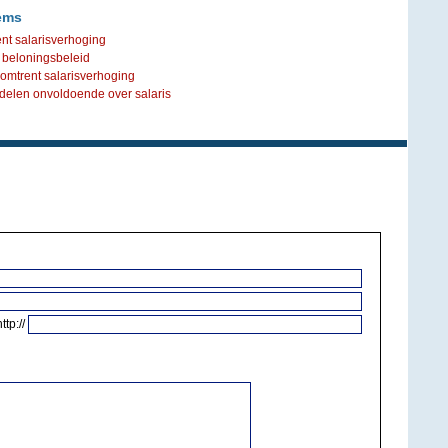
ems
nt salarisverhoging
l beloningsbeleid
mtrent salarisverhoging
len onvoldoende over salaris
http://