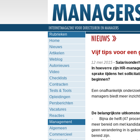
Rubrieken
Home
Nieuws
Vijf tips voor ee
Artikelen
Weblog
12 mei 2015
-
Salarisonderh
Autonieuws
In hoeverre zijn HR-manage
Video
sprake tijdens het sollicita
Checklists
beginnen?
Contracten
Tests & Tools
Een onafhankelijk onderzoek
managers biedt meer inzicht
Opleidingen
Persberichten
Vacatures
De belangrijkste uitkomste
Reacties
· Bijna de helft (47 procen
Management
meer bereid om met kandidate
Algemeen
geen verandering in is geko
Commercieel
bereid zijn.