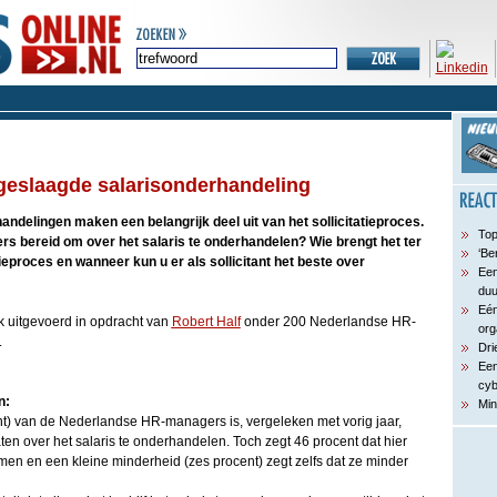
n geslaagde salarisonderhandeling
andelingen maken een belangrijk deel uit van het sollicitatieproces.
Top
rs bereid om over het salaris te onderhandelen? Wie brengt het ter
‘Be
tieproces en wanneer kun u er als sollicitant het beste over
Een
du
Eén
 uitgevoerd in opdracht van
Robert Half
onder 200 Nederlandse HR-
org
.
Dri
Een
cyb
n:
Min
t) van de Nederlandse HR-managers is, vergeleken met vorig jaar,
n over het salaris te onderhandelen. Toch zegt 46 procent dat hier
men en een kleine minderheid (zes procent) zegt zelfs dat ze minder