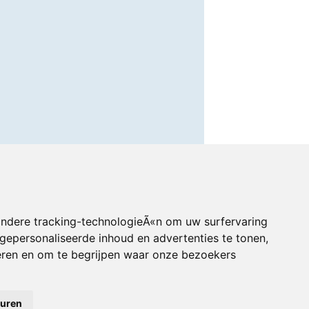
andere tracking-technologieÃ«n om uw surfervaring
gepersonaliseerde inhoud en advertenties te tonen,
eren en om te begrijpen waar onze bezoekers
euren