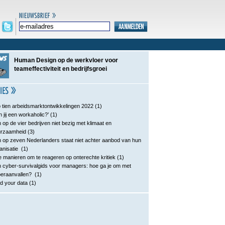
Human Design op de werkvloer voor
teameffectiviteit en bedrijfsgroei
 tien arbeidsmarktontwikkelingen 2022
(1)
n jij een workaholic?’
(1)
 op de vier bedrijven niet bezig met klimaat en
urzaamheid
(3)
 op zeven Nederlanders staat niet achter aanbod van hun
anisatie
(1)
e manieren om te reageren op onterechte kritiek
(1)
 cyber-survivalgids voor managers: hoe ga je om met
eraanvallen?
(1)
d your data
(1)