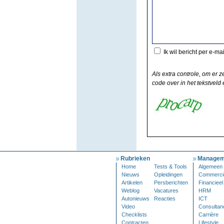
Ik wil bericht per e-ma
Als extra controle, om er z
code over in het tekstveld e
Rubrieken
Managem
Home
Tests & Tools
Algemeen
Nieuws
Opleidingen
Commerci
Artikelen
Persberichten
Financieel
Weblog
Vacatures
HRM
Autonieuws
Reacties
ICT
Video
Consultan
Checklists
Carrière
Contracten
Lifestyle