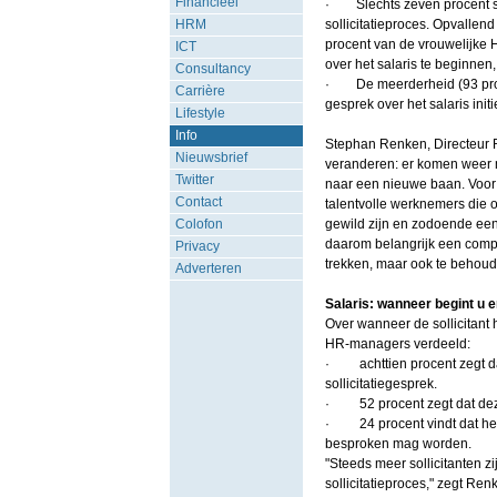
Financieel
· Slechts zeven procent stel
HRM
sollicitatieproces. Opvallend
procent van de vrouwelijke 
ICT
over het salaris te beginnen
Consultancy
· De meerderheid (93 proce
Carrière
gesprek over het salaris initi
Lifestyle
Info
Stephan Renken, Directeur R
Nieuwsbrief
veranderen: er komen weer
Twitter
naar een nieuwe baan. Voor b
Contact
talentvolle werknemers die 
Colofon
gewild zijn en zodoende een
daarom belangrijk een compet
Privacy
trekken, maar ook te behou
Adverteren
Salaris: wanneer begint u 
Over wanneer de sollicitant 
HR-managers verdeeld:
· achttien procent zegt dat
sollicitatiegesprek.
· 52 procent zegt dat deze 
· 24 procent vindt dat het sa
besproken mag worden.
"Steeds meer sollicitanten z
sollicitatieproces," zegt Renk