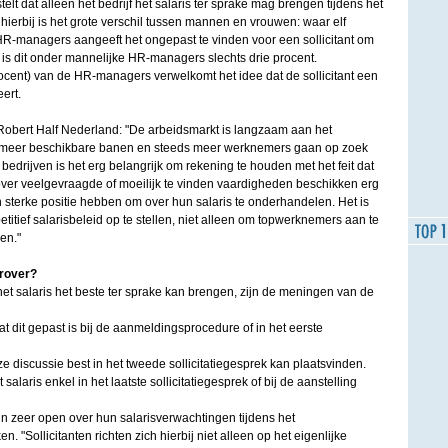
t dat alleen het bedrijf het salaris ter sprake mag brengen tijdens het
 hierbij is het grote verschil tussen mannen en vrouwen: waar elf
HR-managers aangeeft het ongepast te vinden voor een sollicitant om
, is dit onder mannelijke HR-managers slechts drie procent.
nt) van de HR-managers verwelkomt het idee dat de sollicitant een
eert.
obert Half Nederland: "De arbeidsmarkt is langzaam aan het
 meer beschikbare banen en steeds meer werknemers gaan op zoek
edrijven is het erg belangrijk om rekening te houden met het feit dat
over veelgevraagde of moeilijk te vinden vaardigheden beschikken erg
 sterke positie hebben om over hun salaris te onderhandelen. Het is
itief salarisbeleid op te stellen, niet alleen om topwerknemers aan te
den."
erover?
het salaris het beste ter sprake kan brengen, zijn de meningen van de
 dit gepast is bij de aanmeldingsprocedure of in het eerste
discussie best in het tweede sollicitatiegesprek kan plaatsvinden.
laris enkel in het laatste sollicitatiegesprek of bij de aanstelling
ijn zeer open over hun salarisverwachtingen tijdens het
en. "Sollicitanten richten zich hierbij niet alleen op het eigenlijke