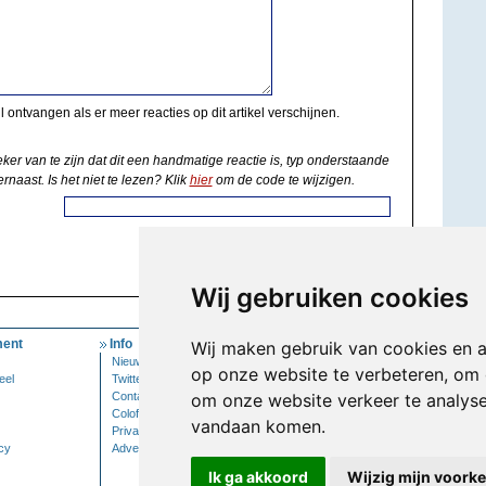
il ontvangen als er meer reacties op dit artikel verschijnen.
eker van te zijn dat dit een handmatige reactie is, typ onderstaande
rnaast. Is het niet te lezen? Klik
hier
om de code te wijzigen.
Wij gebruiken cookies
ent
Info
Mijn Account
Wij maken gebruik van cookies en 
Nieuwsbrief
Inloggen
op onze website te verbeteren, om 
eel
Twitter
Contact
om onze website verkeer te analys
Colofon
vandaan komen.
Privacy
cy
Adverteren
Ik ga akkoord
Wijzig mijn voork