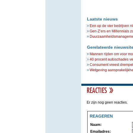
Laatste nieuws
Een op de vier bedrijven n
Gen-Z’ers en Millennials z
Duurzaamheidsmanagement 
Gerelateerde nieuwsit
Mannen rijden om voor mo
40 procent autoschades ve
Consument vreest drempels 
Wetgeving aansprakelijkhei
Er zijn nog geen reacties.
REAGEREN
Naam:
Emailadres: