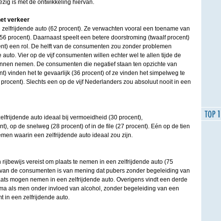
zig is met de ontwikkeling hiervan.
het verkeer
e zelfrijdende auto (62 procent). Ze verwachten vooral een toename van
 (56 procent). Daarnaast speelt een betere doorstroming (twaalf procent)
nt) een rol. De helft van de consumenten zou zonder problemen
 auto. Vier op de vijf consumenten willen echter wel te allen tijde de
unnen nemen. De consumenten die negatief staan ten opzichte van
nt) vinden het te gevaarlijk (36 procent) of ze vinden het simpelweg te
ien procent). Slechts een op de vijf Nederlanders zou absoluut nooit in een
elfrijdende auto ideaal bij vermoeidheid (30 procent),
), op de snelweg (28 procent) of in de file (27 procent). Eén op de tien
men waarin een zelfrijdende auto ideaal zou zijn.
ijbewijs vereist om plaats te nemen in een zelfrijdende auto (75
nt van de consumenten is van mening dat pubers zonder begeleiding van
aats mogen nemen in een zelfrijdende auto. Overigens vindt een derde
ma als men onder invloed van alcohol, zonder begeleiding van een
 in een zelfrijdende auto.