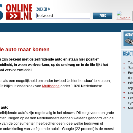
nde auto maar komen
zijn bekend met de zelfrijdende auto en staan hier positief
Top
idheid, in woon-werkverkeer, op de snelweg en in de file lijkt het
‘Be
al vervoersmiddel.
Een
du
 als een mogelijkheid om onder invloed 'achter het stuur' te kruipen,
Eén
it blijkt uit onderzoek van
Multiscope
onder 1.020 Nederlandse
org
Dri
Een
cyb
 auto
Min
frijdende auto's zijn regelmatig in het nieuws. Dit zorgt voor een grote
ten. Negen op de tien Nederlanders hebben weleens gehoord van de
e van de consumenten heeft echter geen idee welke bedrijven of
de ontwikkeling van zelfrijdende auto's. Google (22 procent) is de meest