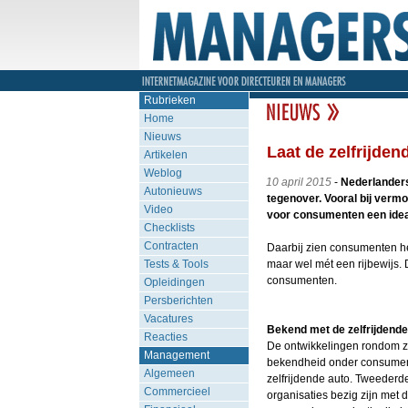
Rubrieken
Home
Nieuws
Laat de zelfrijde
Artikelen
Weblog
10 april 2015
-
Nederlanders 
Autonieuws
tegenover. Vooral bij vermoe
Video
voor consumenten een idea
Checklists
Contracten
Daarbij zien consumenten het
Tests & Tools
maar wel mét een rijbewijs. D
consumenten.
Opleidingen
Persberichten
Vacatures
Bekend met de zelfrijdende
Reacties
De ontwikkelingen rondom zel
Management
bekendheid onder consumen
Algemeen
zelfrijdende auto. Tweederd
Commercieel
organisaties bezig zijn met 