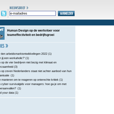
Human Design op de werkvloer voor
teameffectiviteit en bedrijfsgroei
 tien arbeidsmarktontwikkelingen 2022
(1)
n jij een workaholic?’
(1)
 op de vier bedrijven niet bezig met klimaat en
urzaamheid
(3)
 op zeven Nederlanders staat niet achter aanbod van hun
anisatie
(1)
e manieren om te reageren op onterechte kritiek
(1)
 cyber-survivalgids voor managers: hoe ga je om met
eraanvallen?
(1)
d your data
(1)