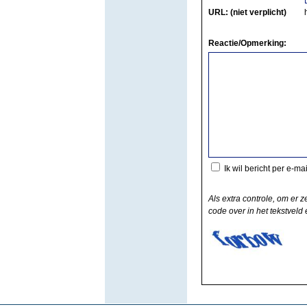
URL: (niet verplicht)
Reactie/Opmerking:
Ik wil bericht per e-ma
Als extra controle, om er z
code over in het tekstveld e