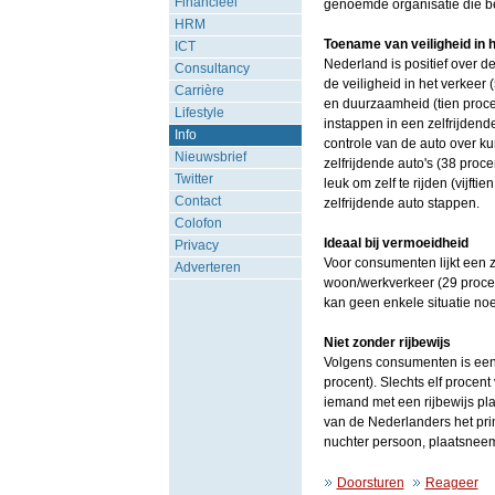
Financieel
genoemde organisatie die be
HRM
Toename van veiligheid in 
ICT
Nederland is positief over d
Consultancy
de veiligheid in het verkeer
Carrière
en duurzaamheid (tien proce
Lifestyle
instappen in een zelfrijdende
Info
controle van de auto over k
Nieuwsbrief
zelfrijdende auto's (38 proce
Twitter
leuk om zelf te rijden (vijft
Contact
zelfrijdende auto stappen.
Colofon
Ideaal bij vermoeidheid
Privacy
Voor consumenten lijkt een z
Adverteren
woon/werkverkeer (29 procent
kan geen enkele situatie noe
Niet zonder rijbewijs
Volgens consumenten is een r
procent). Slechts elf proce
iemand met een rijbewijs pl
van de Nederlanders het pri
nuchter persoon, plaatsneemt
Doorsturen
Reageer