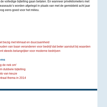
 de volledige bijtelling gaan betalen. En wanneer privékilometers met
leaseauto’s worden afgelegd in plaats van met de gemiddeld acht jaar
 nog eens goed voor het milieu.
iet bezig met klimaat en duurzaamheid
ouden van baan veranderen voor bedrijf dat beter aansluit bij waarden
steeds belangrijker voor moderne bedrijven
ems
ing de nek om'
 dubbele bijtelling
 auto van keuze
ntraal thema in 2014