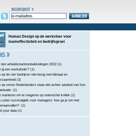
Human Design op de werkvloer voor
teameffectiviteit en bedrijfsgroei
 tien arbeidsmarktontwikkelingen 2022
(1)
n jij een workaholic?’
(1)
 op de vier bedrijven niet bezig met klimaat en
urzaamheid
(3)
 op zeven Nederlanders staat niet achter aanbod van hun
anisatie
(1)
e manieren om te reageren op onterechte kritiek
(1)
 cyber-survivalgids voor managers: hoe ga je om met
eraanvallen?
(1)
d your data
(1)