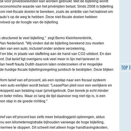
ok voor privédoeleinden kan worden gebruikt. Met de bijtelling wordt
e economische waarde van het privérijden belast. Sinds 2008 is bijtelling
 om niet-fiscale doelen te bereiken, zoals de ambitie van het kabinet om
 auto’s op de weg te hebben. Deze niet-fiscale doelen hebben
nvloed op de hoogte van de bijtelling.
s structureel te veel bijtelling," zegt Berno Kleinherenbrink,
Plan Nederland. "Wij vinden dat de bijtelling berekend zou moeten
ten van een auto, inclusief onder andere verzekering,
en btw, in plaats van staffeling aan de hand van CO2-uitstoot. En dan
nt. Dat tarief ligt overigens ook veel meer in lijn met tarieven in
n heeft Nauta Dutilh daarom laten onderzoeken of er mogelijke
huidige fiscale bijtellingsregeling juridisch te bestrijden. Deze blijken
form tarief van elf procent, als een opstap naar een fiscaal systeem
een auto eerlijker wordt belast. "LeasePlan pleit voor een eerlijkere en
t gekoppeld aan betaling naar (privé)gebruik. Dan bereik je echt minder
n beter milieu. Maar zo lang de tijd daarvoor nog niet rijp is, is een
een stap in de goede richting."
rief van elf procent kan zelfs meer belastinggeld opbrengen, aldus
nu een kilometerregistratie bijhouden vanwege de hoge bijtelling,
hiermee te stoppen. Dit scheelt niet alleen hoge handhavingskosten,