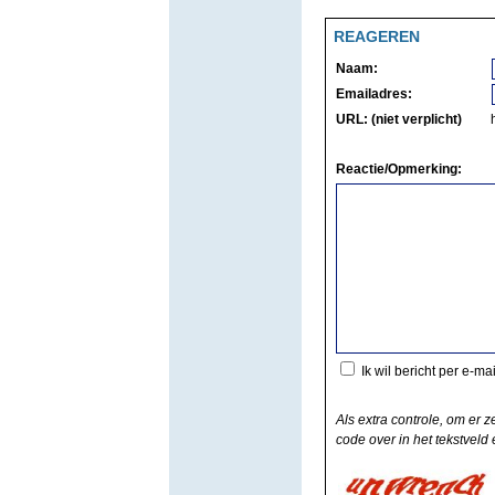
REAGEREN
Naam:
Emailadres:
URL: (niet verplicht)
Reactie/Opmerking:
Ik wil bericht per e-ma
Als extra controle, om er z
code over in het tekstveld e