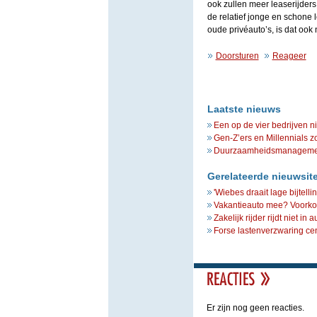
ook zullen meer leaserijders
de relatief jonge en schone 
oude privéauto’s, is dat ook
Doorsturen
Reageer
Laatste nieuws
Een op de vier bedrijven n
Gen-Z’ers en Millennials z
Duurzaamheidsmanagement 
Gerelateerde nieuwsit
'Wiebes draait lage bijtell
Vakantieauto mee? Voorkom
Zakelijk rijder rijdt niet in
Forse lastenverzwaring ce
Er zijn nog geen reacties.