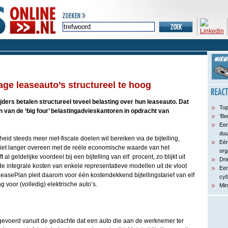
age leaseauto’s structureel te hoog
jders betalen structureel teveel belasting over hun leaseauto. Dat
Top
én van de ‘big four’ belastingadvieskantoren in opdracht van
‘Be
Een
du
d steeds meer niet-fiscale doelen wil bereiken via de bijtelling,
Eén
iet langer overeen met de reële economische waarde van het
org
 al geldelijke voordeel bij een bijtelling van elf procent, zo blijkt uit
Dri
 integrale kosten van enkele representatieve modellen uit de vloot
Een
asePlan pleit daarom voor één kostendekkend bijtellingstarief van elf
cyb
g voor (volledig) elektrische auto’s.
Min
t ingevoerd vanuit de gedachte dat een auto die aan de werknemer ter