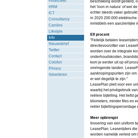
Financieel
beschikking wordt gesteld, o
HRM
het ‘loon in natura’ of wel d
echter steeds vaker gebruikt
ICT
in 2020 200.000 elektrische
Consultancy
inmiddels een aanzienlijke i
Carrière
Lifestyle
Elf procent
Info
"Feitelijk betalen leaserijder
Nieuwsbrief
directievoorzitter van Lease
Twitter
worden over de integrale kos
Contact
onderhoudskosten, brandstof 
Colofon
kom je eerder uit op elf proce
omringende landen. LeasePla
Privacy
aanknopingspunten zijn om de 
Adverteren
er wel degelijk te zijn."
LeasePlan pleit voor een uni
waarbij het privégebruik van 
reëlere bijtelling. Het liefs
kilometers, minder files en ee
reëler bijtellingspercentage 
Meer opbrengst
Invoering van een uniform ta
LeasePlan. Leaserijders die 
worden namelijk verleid om 