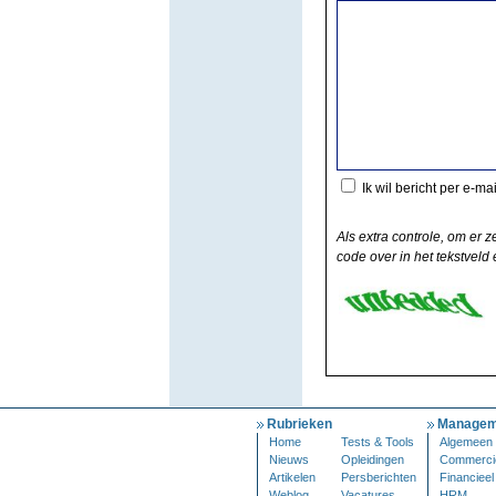
Ik wil bericht per e-ma
Als extra controle, om er z
code over in het tekstveld e
Rubrieken
Managem
Home
Tests & Tools
Algemeen
Nieuws
Opleidingen
Commerci
Artikelen
Persberichten
Financieel
Weblog
Vacatures
HRM