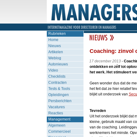
Rubrieken
Home
Nieuws
Coaching: zinvol o
Artikelen
Weblog
17 december 2013
-
Coachin
Autonieuws
ontdekken en zélf tot oploss
Video
het werk. Het stimuleert v
Checklists
Contracten
Geen wonder dus dat de mee
Tests & Tools
het feit dat ze hier relatief 
blijkt uit onderzoek van
Secu
Opleidingen
Persberichten
Vacatures
Tevreden
Reacties
Uit het onderzoek blijkt dat
Management
kleine, gebruik maakt van co
Algemeen
van de coaching. Leidinggev
Commercieel
werknemers het minste. Opva