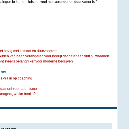
singen te komen, iets dat veel motiverender en duurzamer is."
iet bezig met klimaat en duurzaamheid
ouden van baan veranderen voor bedrijf dat beter aansluit bij waarden
steeds belangrijker voor moderne bedrijven
ems
 extra in op coaching
ch
ndament voor talentisme
anagers; welke bent u?