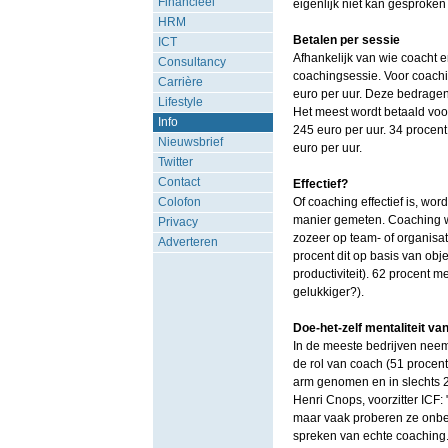
Financieel
eigenlijk niet kan gesproke
HRM
Betalen per sessie
ICT
Afhankelijk van wie coacht 
Consultancy
coachingsessie. Voor coach
Carrière
euro per uur. Deze bedragen 
Lifestyle
Het meest wordt betaald voo
Info
245 euro per uur. 34 procent
Nieuwsbrief
euro per uur.
Twitter
Contact
Effectief?
Colofon
Of coaching effectief is, wo
manier gemeten. Coaching wo
Privacy
zozeer op team- of organisati
Adverteren
procent dit op basis van obje
productiviteit). 62 procent 
gelukkiger?).
Doe-het-zelf mentaliteit v
In de meeste bedrijven neemt 
de rol van coach (51 procent
arm genomen en in slechts 2
Henri Cnops, voorzitter ICF:
maar vaak proberen ze onbe
spreken van echte coaching.