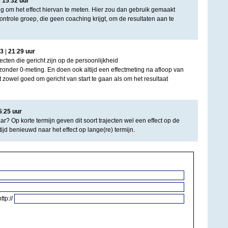
|
15
:
32
uur
stig om het effect hiervan te meten. Hier zou dan gebruik gemaakt
trole groep, die geen coaching krijgt, om de resultaten aan te
3
|
21
:
29
uur
ecten die gericht zijn op de persoonlijkheid
 zonder 0-meting. En doen ook altijd een effectmeting na afloop van
pt zowel goed om gericht van start te gaan als om het resultaat
5
:
25
uur
ar? Op korte termijn geven dit soort trajecten wel een effect op de
tijd benieuwd naar het effect op lange(re) termijn.
http://