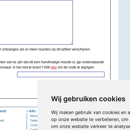
il ontvangen als er meer reacties op dit artikel verschijnen.
eker van te zijn dat dit een handmatige reactie is, typ onderstaande
rnaast. Is het niet te lezen? Klik
hier
om de code te wijzigen.
Wij gebruiken cookies
ent
Info
Mijn Account
Wij maken gebruik van cookies en 
Nieuwsbrief
Inloggen
op onze website te verbeteren, om 
eel
Twitter
Contact
om onze website verkeer te analys
Colofon