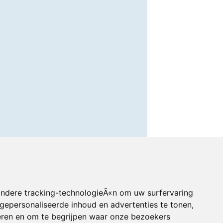
andere tracking-technologieÃ«n om uw surfervaring
gepersonaliseerde inhoud en advertenties te tonen,
eren en om te begrijpen waar onze bezoekers