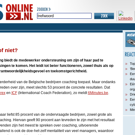
f niet?
g biedt de medewerker ondersteuning om zijn of haar pad te
Top
ingen te komen. Het leidt tot beter functioneren, zowel thuis als op
‘Be
erantwoordelijkheidsgevoel en toekomstgerichtheid.
Een
du
rderheid van de Belgische bedrijven coaching toepast. Maar ondanks
Eén
tevreden over zijn, meet slechts 53 procent de concrete resultaten. Dat
org
rex
en
ICF
(International Coach Federation), zo meldt
6Minutes.be
.
Dri
Een
cyb
Min
 maar liefst 85 procent van de ondervraagde bedrijven, zowel grote als
aching. Hiervan geeft 90 procent aan tevreden te zijn met het resultaat
enden zijn het meest te spreken over coaching, uitvoerende
llend is ook de doe-het-zelf mentaliteit van veel managers, waardoor