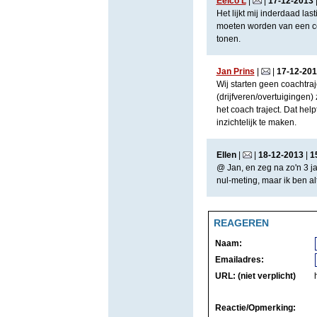
Eelco L
|
|
17
-
12
-
2013
Het lijkt mij inderdaad la
moeten worden van een con
tonen.
Jan Prins
|
|
17
-
12
-
201
Wij starten geen coachtraj
(drijfveren/overtuigingen)
het coach traject. Dat hel
inzichtelijk te maken.
Ellen
|
|
18
-
12
-
2013
|
1
@ Jan, en zeg na zo'n 3 ja
nul-meting, maar ik ben al
REAGEREN
Naam:
Emailadres:
URL: (niet verplicht)
Reactie/Opmerking: