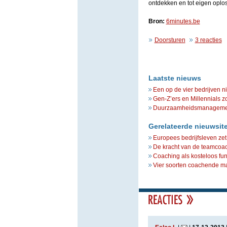
ontdekken en tot eigen oplos
Bron:
6minutes.be
Doorsturen
3 reacties
Laatste nieuws
Een op de vier bedrijven n
Gen-Z’ers en Millennials z
Duurzaamheidsmanagement 
Gerelateerde nieuwsit
Europees bedrijfsleven zet
De kracht van de teamcoa
Coaching als kosteloos fu
Vier soorten coachende m