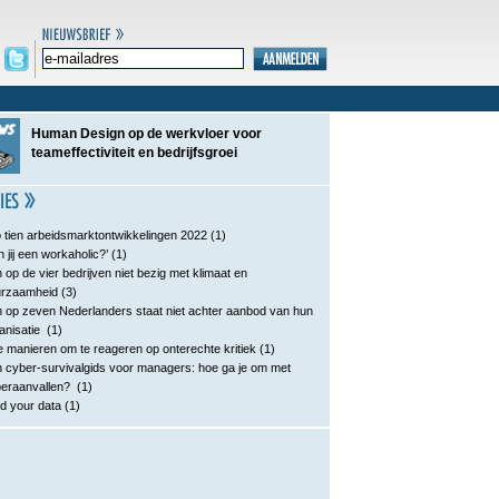
Human Design op de werkvloer voor
teameffectiviteit en bedrijfsgroei
 tien arbeidsmarktontwikkelingen 2022
(1)
n jij een workaholic?’
(1)
 op de vier bedrijven niet bezig met klimaat en
urzaamheid
(3)
 op zeven Nederlanders staat niet achter aanbod van hun
anisatie
(1)
e manieren om te reageren op onterechte kritiek
(1)
 cyber-survivalgids voor managers: hoe ga je om met
eraanvallen?
(1)
d your data
(1)