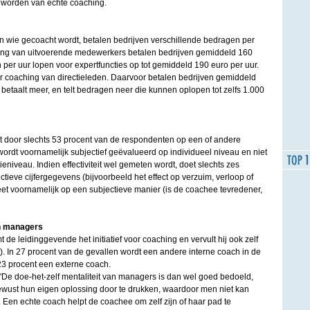
n worden van echte coaching.
en wie gecoacht wordt, betalen bedrijven verschillende bedragen per
ing van uitvoerende medewerkers betalen bedrijven gemiddeld 160
per uur lopen voor expertfuncties op tot gemiddeld 190 euro per uur.
r coaching van directieleden. Daarvoor betalen bedrijven gemiddeld
 betaalt meer, en telt bedragen neer die kunnen oplopen tot zelfs 1.000
rdt door slechts 53 procent van de respondenten op een of andere
rdt voornamelijk subjectief geëvalueerd op individueel niveau en niet
eniveau. Indien effectiviteit wel gemeten wordt, doet slechts zes
ctieve cijfergegevens (bijvoorbeeld het effect op verzuim, verloop of
meet voornamelijk op een subjectieve manier (is de coachee tevredener,
an managers
de leidinggevende het initiatief voor coaching en vervult hij ook zelf
). In 27 procent van de gevallen wordt een andere interne coach in de
3 procent een externe coach.
 "De doe-het-zelf mentaliteit van managers is dan wel goed bedoeld,
wust hun eigen oplossing door te drukken, waardoor men niet kan
 Een echte coach helpt de coachee om zelf zijn of haar pad te