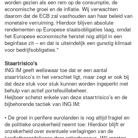
worden gezien als een rem op de consumptie, de
economische groei en de inflatie. Wij verwachten
daarom dat de ECB zal vasthouden aan haar beleid van
monetaire verruiming. Hierdoor blijven absolute
rendementen op Europese staatsobligaties laag, omdat
het Europese economische herstel nog altijd in een
beginfase zit – en dat is uiteindelijk een gunstig klimaat
voor bedrijfsobligaties."
Staartrisico's
ING IM geeft weliswaar toe dat er een aantal
staartrisico’s in het verschiet ligt, maar zegt er ook bij
dat deze stuk voor stuk kunnen worden ingeperkt met
behulp van actief portefeuillebeheer.
Heijboer schetst enkele van deze staartrisico’s en de
bijbehorende tactiek van ING IM:
• De groei in perifere eurolanden is nog altijd fragiel en
de politieke onzekerheid neemt toe: Hierdoor blijft er
onzekerheid over eventuele verlagingen van de
kredietbeoordelingen door ratingbureaus. Wij moeten