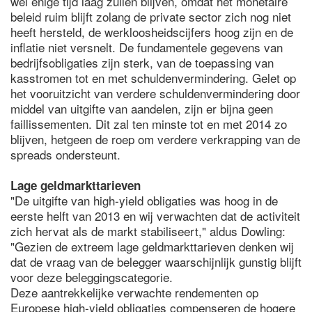
wel enige tijd laag zullen blijven, omdat het monetaire
beleid ruim blijft zolang de private sector zich nog niet
heeft hersteld, de werkloosheidscijfers hoog zijn en de
inflatie niet versnelt. De fundamentele gegevens van
bedrijfsobligaties zijn sterk, van de toepassing van
kasstromen tot en met schuldenvermindering. Gelet op
het vooruitzicht van verdere schuldenvermindering door
middel van uitgifte van aandelen, zijn er bijna geen
faillissementen. Dit zal ten minste tot en met 2014 zo
blijven, hetgeen de roep om verdere verkrapping van de
spreads ondersteunt.
Lage geldmarkttarieven
"De uitgifte van high-yield obligaties was hoog in de
eerste helft van 2013 en wij verwachten dat de activiteit
zich hervat als de markt stabiliseert," aldus Dowling:
"Gezien de extreem lage geldmarkttarieven denken wij
dat de vraag van de belegger waarschijnlijk gunstig blijft
voor deze beleggingscategorie.
Deze aantrekkelijke verwachte rendementen op
Europese high-yield obligaties compenseren de hogere