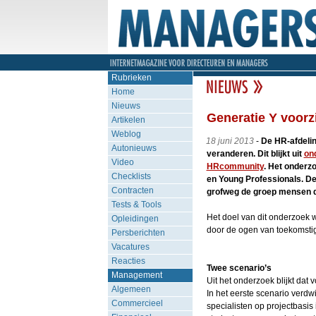
Rubrieken
Home
Nieuws
Generatie Y voorz
Artikelen
Weblog
18 juni 2013
-
De HR-afdelin
Autonieuws
veranderen. Dit blijkt uit
on
Video
HRcommunity
. Het onder
Checklists
en Young Professionals. De
Contracten
grofweg de groep mensen d
Tests & Tools
Het doel van dit onderzoek 
Opleidingen
door de ogen van toekomstig
Persberichten
Vacatures
Reacties
Twee scenario’s
Management
Uit het onderzoek blijkt dat
Algemeen
In het eerste scenario verdw
Commercieel
specialisten op projectbasis 