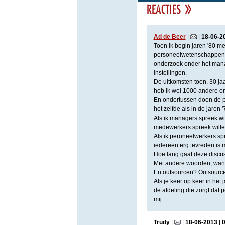
Ad de Beer
|
|
18
-
06
-
2
Toen ik begin jaren '80 m
personeelwetenschappen a
onderzoek onder het mana
instellingen.
De uitkomsten toen, 30 ja
heb ik wel 1000 andere on
En ondertussen doen de p
het zelfde als in de jaren
Als ik managers spreek wil
medewerkers spreek wille
Als ik peroneelwerkers sp
iedereen erg tevreden is 
Hoe lang gaat deze discu
Met andere woorden, wan
En outsourcen? Outsourc
Als je keer op keer in het 
de afdeling die zorgt dat p
mij.
Trudy
|
|
18
-
06
-
2013
|