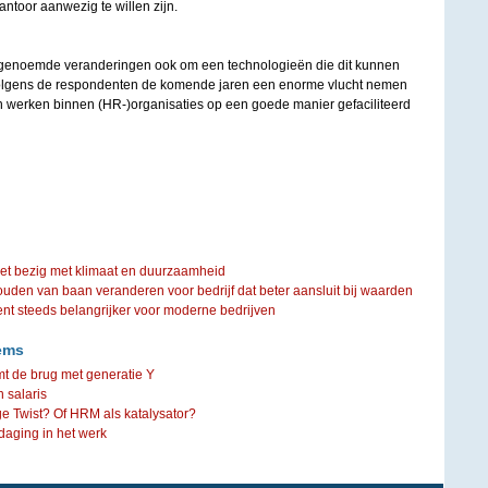
antoor aanwezig te willen zijn.
genoemde veranderingen ook om een technologieën die dit kunnen
olgens de respondenten de komende jaren een enorme vlucht nemen
 werken binnen (HR-)organisaties op een goede manier gefaciliteerd
iet bezig met klimaat en duurzaamheid
ouden van baan veranderen voor bedrijf dat beter aansluit bij waarden
steeds belangrijker voor moderne bedrijven
ems
t de brug met generatie Y
n salaris
e Twist? Of HRM als katalysator?
daging in het werk