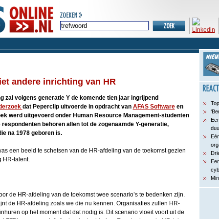
iet andere inrichting van HR
g zal volgens generatie Y de komende tien jaar ingrijpend
Top
derzoek
dat Peperclip uitvoerde in opdracht van
AFAS Software
en
‘Be
zoek werd uitgevoerd onder Human Resource Management-studenten
Een
 respondenten behoren allen tot de zogenaamde Y-generatie,
du
ie na 1978 geboren is.
Eén
org
was een beeld te schetsen van de HR-afdeling van de toekomst gezien
Dri
 HR-talent.
Een
cyb
Min
 voor de HR-afdeling van de toekomst twee scenario’s te bedenken zijn.
ijnt de HR-afdeling zoals we die nu kennen. Organisaties zullen HR-
inhuren op het moment dat dat nodig is. Dit scenario vloeit voort uit de