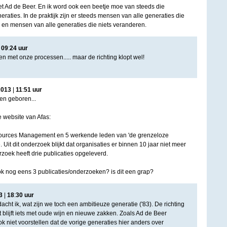
 Ad de Beer. En ik word ook een beetje moe van steeds die
aties. In de praktijk zijn er steeds mensen van alle generaties die
 en mensen van alle generaties die niets veranderen.
|
09
:
24
uur
oen met onze processen..... maar de richting klopt wel!
2013
|
11
:
51
uur
ben geboren...
e website van Afas:
urces Management en 5 werkende leden van 'de grenzeloze
 Uit dit onderzoek blijkt dat organisaties er binnen 10 jaar niet meer
erzoek heeft drie publicaties opgeleverd.
 nog eens 3 publicaties/onderzoeken? is dit een grap?
3
|
18
:
30
uur
dacht ik, wat zijn we toch een ambitieuze generatie ('83). De richting
et blijft iets met oude wijn en nieuwe zakken. Zoals Ad de Beer
ook niet voorstellen dat de vorige generaties hier anders over