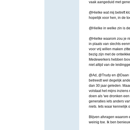
vaak aangeduid met gener
@Hielke wat mij betreft klo
hopelijk voor hen, in de 
@Hielke in welke zin is d
@Hielke waarom zou je nie
in plaats van slechts eenm
voor vrij willen maken zitt
bezig zijn met de ontwikk
Medewerkers hebben boven
niet altijd van de leidingg
@Ad, @Trudy en @Daan ik 
betreedt wel degelijk and
dan 30 jaar geleden. Maar 
volstaat het mijns inziens 
doen als 'we dronken een 
generaties iets anders van
niets. Iets waar kennelijk 
Blijven afvragen waarom e
weinig toe. Ik ben benieu