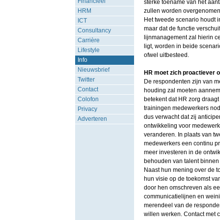
Financieel
sterke toename van het aant
HRM
zullen worden overgenomen do
Het tweede scenario houdt in
ICT
maar dat de functie verschui
Consultancy
lijnmanagement zal hierin c
Carrière
ligt, worden in beide scenar
Lifestyle
ofwel uitbesteed.
Info
Nieuwsbrief
HR moet zich proactiever o
Twitter
De respondenten zijn van me
Contact
houding zal moeten aanneme
Colofon
betekent dat HR zorg draagt
trainingen medewerkers nod
Privacy
dus verwacht dat zij antici
Adverteren
ontwikkeling voor medewerke
veranderen. In plaats van tw
medewerkers een continu pr
meer investeren in de ontwi
behouden van talent binnen 
Naast hun mening over de t
hun visie op de toekomst va
door hen omschreven als een
communicatielijnen en weinig 
merendeel van de respondent
willen werken. Contact met 