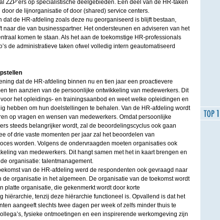
al ZZP’ers op specialistische deelgebieden. Een deel van de HR-taken
or de lijnorganisatie of door (shared) service centers.
 dat de HR-afdeling zoals deze nu georganiseerd is blijft bestaan,
ft naar die van businesspartner. Het ondersteunen en adviseren van het
entraal komen te staan. Als het aan de toekomstige HR-professionals
io’s de administratieve taken ofwel volledig intern geautomatiseerd
pstellen
ning dat de HR-afdeling binnen nu en tien jaar een proactievere
n ten aanzien van de persoonlijke ontwikkeling van medewerkers. Dit
 voor het opleidings- en trainingsaanbod en weet welke opleidingen en
ig hebben om hun doelstellingen te behalen. Van de HR-afdeling wordt
peren op vragen en wensen van medewerkers. Omdat persoonlijke
rs steeds belangrijker wordt, zal de beoordelingscyclus ook gaan
ee of drie vaste momenten per jaar zal het beoordelen van
oces worden. Volgens de ondervraagden moeten organisaties ook
kkeling van medewerkers. Dit hangt samen met het in kaart brengen en
de organisatie: talentmanagement.
oekomst van de HR-afdeling werd de respondenten ook gevraagd naar
n de organisatie in het algemeen. De organisatie van de toekomst wordt
 platte organisatie, die gekenmerkt wordt door korte
hiërarchie, tenzij deze hiërarchie functioneel is. Opvallend is dat het
en aangeeft slechts twee dagen per week of zelfs minder thuis te
collega’s, fysieke ontmoetingen en een inspirerende werkomgeving zijn