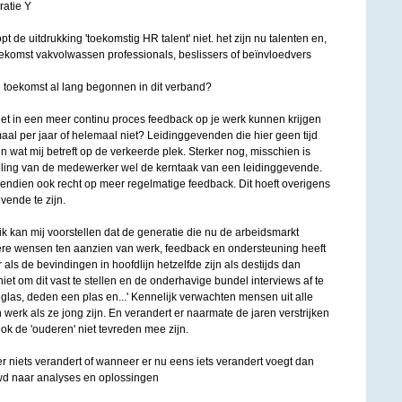
atie Y
pt de uitdrukking 'toekomstig HR talent' niet. het zijn nu talenten en,
toekomst vakvolwassen professionals, beslissers of beïnvloedvers
e toekomst al lang begonnen in dit verband?
t in een meer continu proces feedback op je werk kunnen krijgen
aal per jaar of helemaal niet? Leidinggevenden die hier geen tijd
en wat mij betreft op de verkeerde plek. Sterker nog, misschien is
eling van de medewerker wel de kerntaak van een leidinggevende.
dien ook recht op meer regelmatige feedback. Dit hoeft overigens
evende te zijn.
kan mij voorstellen dat de generatie die nu de arbeidsmarkt
ere wensen ten aanzien van werk, feedback en ondersteuning heeft
als de bevindingen in hoofdlijn hetzelfde zijn als destijds dan
niet om dit vast te stellen en de onderhavige bundel interviews af te
glas, deden een plas en...' Kennelijk verwachten mensen uit alle
 werk als ze jong zijn. En verandert er naarmate de jaren verstrijken
ook de 'ouderen' niet tevreden mee zijn.
r niets verandert of wanneer er nu eens iets verandert voegt dan
wd naar analyses en oplossingen