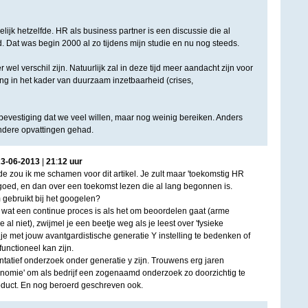
delijk hetzelfde. HR als business partner is een discussie die al
. Dat was begin 2000 al zo tijdens mijn studie en nu nog steeds.
 wel verschil zijn. Natuurlijk zal in deze tijd meer aandacht zijn voor
ing in het kader van duurzaam inzetbaarheid (crises,
 bevestiging dat we veel willen, maar nog weinig bereiken. Anders
ndere opvattingen gehad.
23
-
06
-
2013
|
21
:
12
uur
rde zou ik me schamen voor dit artikel. Je zult maar 'toekomstig HR
het goed, en dan over een toekomst lezen die al lang begonnen is.
gebruikt bij het googelen?
f wat een continue proces is als het om beoordelen gaat (arme
e al niet), zwijmel je een beetje weg als je leest over 'fysieke
je met jouw avantgardistische generatie Y instelling te bedenken of
unctioneel kan zijn.
ntatief onderzoek onder generatie y zijn. Trouwens erg jaren
nomie' om als bedrijf een zogenaamd onderzoek zo doorzichtig te
oduct. En nog beroerd geschreven ook.