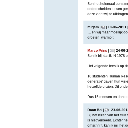
Ben het helemaal eens met
onderscheiden tussen gener
deze zienswijze uitdragen
mirjam
|
|
18
-
06
-
2013
.... en wij maar moeilijk d
groeten, warmolt
Marco Prins
|
|
24
-
06
-
Ben ik blij dat ik IN 1978 
Het volgende lees ik op d
10 studenten Human Reso
generatie' gaven hun visie.
hetzelfde uitzien. Dit ond
Dus 15 mensen en dan ook
Daan Bol
|
|
23
-
06
-
201
Bij het lezen van het stuk 
is niet verkeerd. Echter h
omschrijft, kan ik mij het 