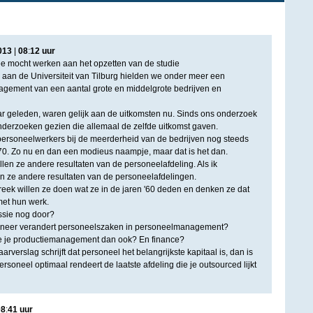
013
|
08
:
12
uur
ee mocht werken aan het opzetten van de studie
an de Universiteit van Tilburg hielden we onder meer een
gement van een aantal grote en middelgrote bedrijven en
ar geleden, waren gelijk aan de uitkomsten nu. Sinds ons onderzoek
derzoeken gezien die allemaal de zelfde uitkomst gaven.
ersoneelwerkers bij de meerderheid van de bedrijven nog steeds
 '70. Zo nu en dan een modieus naampje, maar dat is het dan.
len ze andere resultaten van de personeelafdeling. Als ik
n ze andere resultaten van de personeelafdelingen.
reek willen ze doen wat ze in de jaren '60 deden en denken ze dat
met hun werk.
ssie nog door?
neer verandert personeelszaken in personeelmanagement?
e je productiemanagement dan ook? En finance?
jaarverslag schrijft dat personeel het belangrijkste kapitaal is, dan is
ersoneel optimaal rendeert de laatste afdeling die je outsourced lijkt
08
:
41
uur