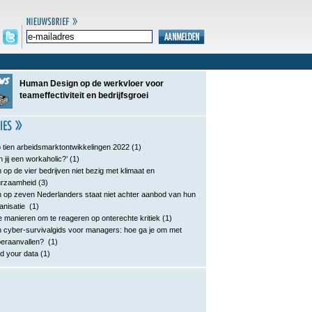
Human Design op de werkvloer voor
teameffectiviteit en bedrijfsgroei
 tien arbeidsmarktontwikkelingen 2022
(1)
n jij een workaholic?’
(1)
 op de vier bedrijven niet bezig met klimaat en
urzaamheid
(3)
 op zeven Nederlanders staat niet achter aanbod van hun
anisatie
(1)
e manieren om te reageren op onterechte kritiek
(1)
 cyber-survivalgids voor managers: hoe ga je om met
eraanvallen?
(1)
d your data
(1)