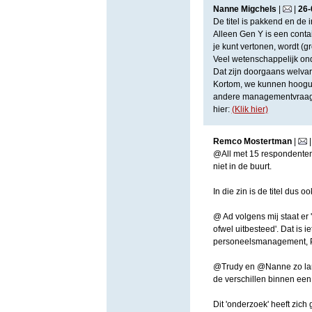
Nanne Migchels
|
|
26
-
De titel is pakkend en de
Alleen Gen Y is een conta
je kunt vertonen, wordt (
Veel wetenschappelijk on
Dat zijn doorgaans welvar
Kortom, we kunnen hoogui
andere managementvraagst
hier:
(Klik hier)
Remco Mostertman
|
@All met 15 respondenten 
niet in de buurt.
In die zin is de titel dus 
@ Ad volgens mij staat er 
ofwel uitbesteed'. Dat is 
personeelsmanagement, P
@Trudy en @Nanne zo lan
de verschillen binnen een 
Dit 'onderzoek' heeft zich