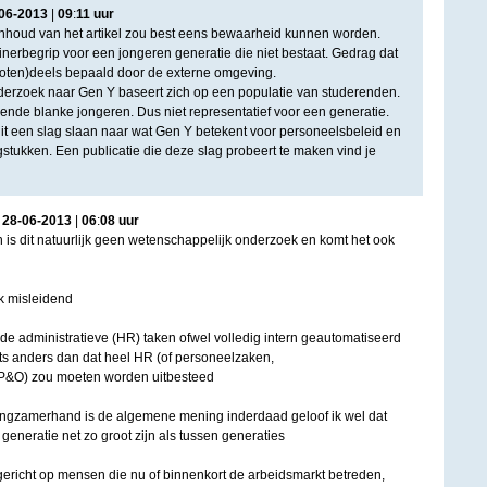
06
-
2013
|
09
:
11
uur
 inhoud van het artikel zou best eens bewaarheid kunnen worden.
inerbegrip voor een jongeren generatie die niet bestaat. Gedrag dat
groten)deels bepaald door de externe omgeving.
derzoek naar Gen Y baseert zich op een populatie van studerenden.
ende blanke jongeren. Dus niet representatief voor een generatie.
t een slag slaan naar wat Gen Y betekent voor personeelsbeleid en
ukken. Een publicatie die deze slag probeert te maken vind je
|
28
-
06
-
2013
|
06
:
08
uur
is dit natuurlijk geen wetenschappelijk onderzoek en komt het ook
ook misleidend
'de administratieve (HR) taken ofwel volledig intern geautomatiseerd
iets anders dan dat heel HR (of personeelzaken,
&O) zou moeten worden uitbesteed
gzamerhand is de algemene mening inderdaad geloof ik wel dat
generatie net zo groot zijn als tussen generaties
 gericht op mensen die nu of binnenkort de arbeidsmarkt betreden,