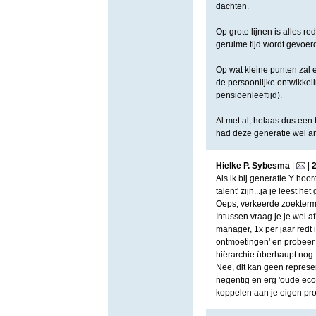
dachten.
Op grote lijnen is alles re
geruime tijd wordt gevoerd
Op wat kleine punten zal er
de persoonlijke ontwikkel
pensioenleeftijd).
Al met al, helaas dus een
had deze generatie wel a
Hielke P. Sybesma
|
|
Als ik bij generatie Y hoo
talent' zijn...ja je leest 
Oeps, verkeerde zoekterm 
Intussen vraag je je wel a
manager, 1x per jaar redt i
ontmoetingen' en probeer 
hiërarchie überhaupt nog f
Nee, dit kan geen represe
negentig en erg 'oude eco
koppelen aan je eigen pr