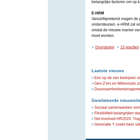
belangrijke factoren om op k
E-HRM
Vanzelfsprekend vragen de 
ondersteunen. e-HRM zal v
omdat de nieuwe manier van
moet worden.
Doorsturen
15 reacties
Laatste nieuws
Een op de vier bedrijven n
Gen-Z’ers en Millennials z
Duurzaamheidsmanagement 
Gerelateerde nieuwsit
Sociaal samenwerken vorm
Flexibiliteit belangrijker da
Get Involved HR2020: Trag
Generatie Y zoekt meer uit