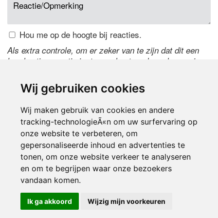
Hou me op de hoogte bij reacties.
Als extra controle, om er zeker van te zijn dat dit een
handmatige reactie is, typ onderstaande code over in
het tekstveld ernaast. Is het niet te lezen? Klik
hier
om
de code te wijzigen.
Wij gebruiken cookies
Wij maken gebruik van cookies en andere
tracking-technologieÃ«n om uw surfervaring op
onze website te verbeteren, om
gepersonaliseerde inhoud en advertenties te
tonen, om onze website verkeer te analyseren
en om te begrijpen waar onze bezoekers
Inloggen
vandaan komen.
Ik ga akkoord
Wijzig mijn voorkeuren
© 2000-2026 UFE Media:
Managersonline.nl
|
Brisk magazine
Partners:
Autowereld.com
|
Personeelsnet
| ABM Financial News