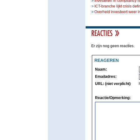
Investeren in compliancy 
ICT-branche lijkt crisis defi
Overheid investeert weer i
Er zijn nog geen reacties.
REAGEREN
Naam:
Emailadres:
URL: (niet verplicht)
Reactie/Opmerking: