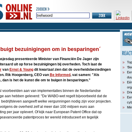
T buigt bezuinigingen om in besparingen´
nsjesdag presenteerde Minister van Financiën De Jager zijn
Top
iteraard uit op forse bezuinigingen bij overheden. Toch laat de
‘Be
r
van
Ernst & Young
dit kwartaal zien dat de overheidsbestedingen
Een
ijgen. Rik Hoogenberg, CEO van
Be Informed
, vat samen: "Als
du
s, dan is het de kunst die om te buigen in besparingen."
Eén
org
l voorbeelden aan van implementaties binnen de Nederlandse
Dri
age aan hebben geleverd: "De WABO-wet regelt bijvoorbeeld dat de
Een
 bedrijfsleven aangeeft welke vergunningen nodig zijn voor projecten.
cyb
volgens de overheid zelf al meer dan 100 miljoen euro aan
Min
ting per jaar oplevert. Of kijk naar European Patent Office dat op
eavanceerde patentproces ter wereld introduceert en tegelijk