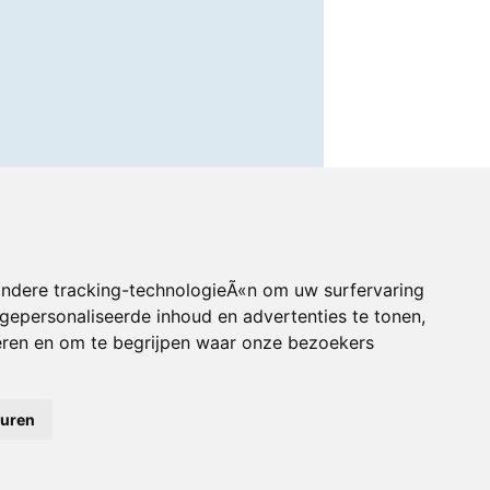
andere tracking-technologieÃ«n om uw surfervaring
gepersonaliseerde inhoud en advertenties te tonen,
eren en om te begrijpen waar onze bezoekers
euren