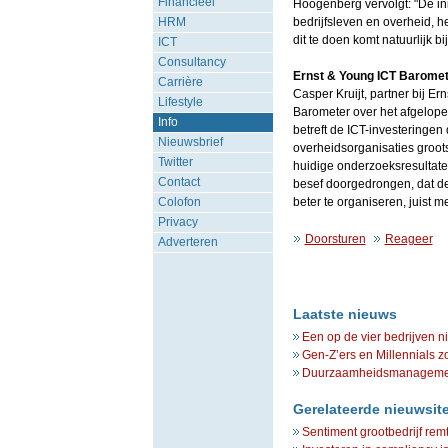
Financieel
Hoogenberg vervolgt: "De in
HRM
bedrijfsleven en overheid, h
dit te doen komt natuurlijk 
ICT
Consultancy
Ernst & Young ICT Barome
Carrière
Casper Kruijt, partner bij E
Lifestyle
Barometer over het afgelopen
Info
betreft de ICT-investeringen
Nieuwsbrief
overheidsorganisaties groot
Twitter
huidige onderzoeksresultaten
Contact
besef doorgedrongen, dat de 
Colofon
beter te organiseren, juist m
Privacy
Doorsturen
Reageer
Adverteren
Laatste nieuws
Een op de vier bedrijven n
Gen-Z’ers en Millennials z
Duurzaamheidsmanagement 
Gerelateerde nieuwsit
Sentiment grootbedrijf rem