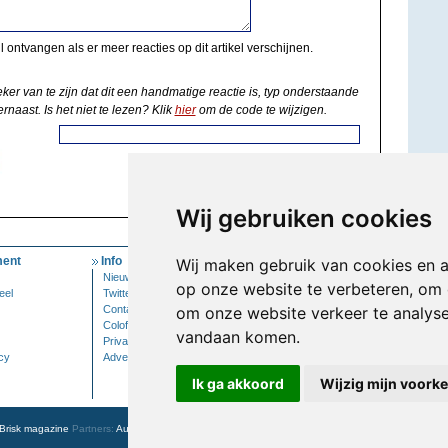
il ontvangen als er meer reacties op dit artikel verschijnen.
eker van te zijn dat dit een handmatige reactie is, typ onderstaande
rnaast. Is het niet te lezen? Klik
hier
om de code te wijzigen.
Wij gebruiken cookies
ent
Info
Mijn Account
Wij maken gebruik van cookies en 
Nieuwsbrief
Inloggen
op onze website te verbeteren, om 
eel
Twitter
Contact
om onze website verkeer te analys
Colofon
vandaan komen.
Privacy
cy
Adverteren
Ik ga akkoord
Wijzig mijn voork
Brisk magazine
Partners:
Autowereld.com
|
Personeelsnet
| ABM Financial News