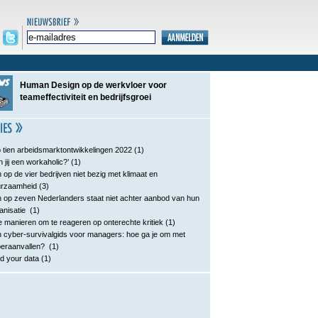
Human Design op de werkvloer voor
teameffectiviteit en bedrijfsgroei
 tien arbeidsmarktontwikkelingen 2022
(1)
n jij een workaholic?’
(1)
 op de vier bedrijven niet bezig met klimaat en
urzaamheid
(3)
 op zeven Nederlanders staat niet achter aanbod van hun
anisatie
(1)
e manieren om te reageren op onterechte kritiek
(1)
 cyber-survivalgids voor managers: hoe ga je om met
eraanvallen?
(1)
d your data
(1)