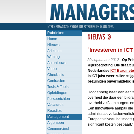
Rubrieken
Home
Nieuws
´Investeren in IC
Artikelen
Weblog
20 september 2012
-
Op Pri
Autonieuws
Rijksbegroting. Die draait u
Video
Nederlandse
ICT Baromete
Checklists
in ICT juist weer zullen st
Contracten
bezuinigen onvermijdelijk i
Tests & Tools
Hoogenberg haalt een aanta
Opleidingen
overheid die daar een bijdr
Persberichten
overheid zelf aan burgers en
Vacatures
Een innovatieve aanpak die 
Reacties
administratieve lastenverlich
Management
Europees niveau het meest g
Algemeen
significant kosten bespaart."
Commercieel