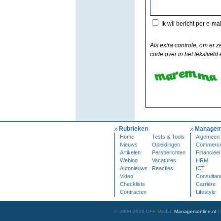
Ik wil bericht per e-ma
Als extra controle, om er z
code over in het tekstveld e
Rubrieken
Managem
Home
Tests & Tools
Algemeen
Nieuws
Opleidingen
Commerci
Artikelen
Persberichten
Financieel
Weblog
Vacatures
HRM
Autonieuws
Reacties
ICT
Video
Consultan
Checklists
Carrière
Contracten
Lifestyle
© 2000-2026 UFE Media:
Managersonline.nl
|