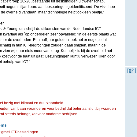
itiatiefgroep 20x20, bestaande uit deskundigen uit wetenschap,
eeft negen miljard euro aan besparingen geïdentificeerd. De visie hoe
bij de overheid vandaan, maar technologie helpt ook een beetje."
ter
rnst & Young, omschrijft de uitkomsten van de Nederlandse ICT
 kwartaal als ´op onderdelen zeer opvallend: "In de eerste plaats wat
 door de overheden. Een half jaar geleden leek het er nog op, dat
schalig in hun ICT-begrotingen zouden gaan snijden, maar in de
 zien wij daar niets meer van terug. Kennelijk is bij de overheid het
kost voor de baat uit gaat. Bezuinigingen kunt u verwezenlijken door
et behulp van ICT."
iet bezig met klimaat en duurzaamheid
ouden van baan veranderen voor bedrijf dat beter aansluit bij waarden
steeds belangrijker voor moderne bedrijven
ems
t groei ICT-bestedingen