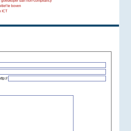
is goedkoper dan non-compliancy
nitief te boven
n ICT
http://