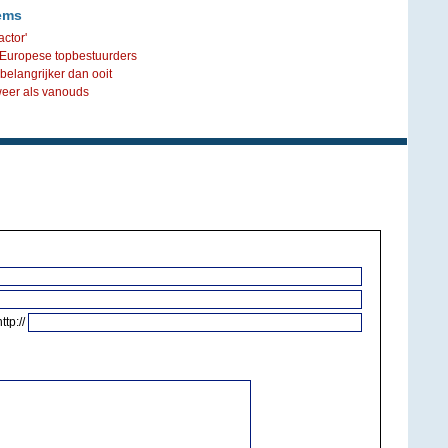
ems
ctor'
t Europese topbestuurders
elangrijker dan ooit
eer als vanouds
http://