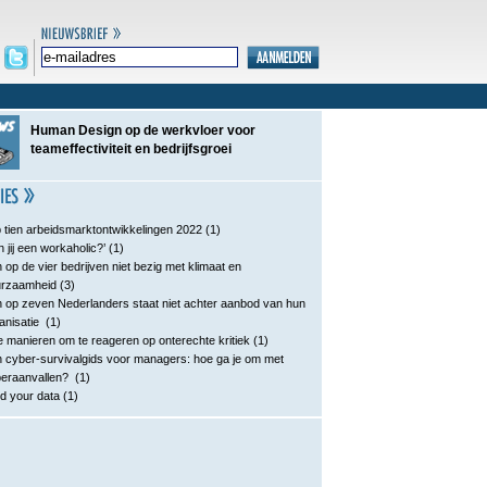
Human Design op de werkvloer voor
teameffectiviteit en bedrijfsgroei
 tien arbeidsmarktontwikkelingen 2022
(1)
n jij een workaholic?’
(1)
 op de vier bedrijven niet bezig met klimaat en
urzaamheid
(3)
 op zeven Nederlanders staat niet achter aanbod van hun
anisatie
(1)
e manieren om te reageren op onterechte kritiek
(1)
 cyber-survivalgids voor managers: hoe ga je om met
eraanvallen?
(1)
d your data
(1)