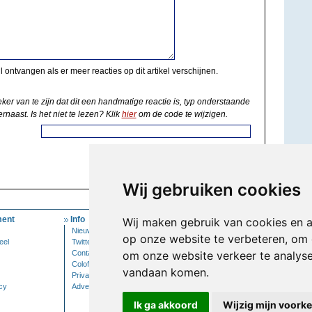
il ontvangen als er meer reacties op dit artikel verschijnen.
eker van te zijn dat dit een handmatige reactie is, typ onderstaande
rnaast. Is het niet te lezen? Klik
hier
om de code te wijzigen.
Wij gebruiken cookies
ent
Info
Mijn Account
Wij maken gebruik van cookies en 
Nieuwsbrief
Inloggen
op onze website te verbeteren, om 
eel
Twitter
Contact
om onze website verkeer te analys
Colofon
vandaan komen.
Privacy
cy
Adverteren
Ik ga akkoord
Wijzig mijn voork