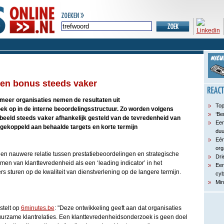
den bonus steeds vaker
meer organisaties nemen de resultaten uit
Top
k op in de interne beoordelingsstructuur. Zo worden volgens
‘Be
eeld steeds vaker afhankelijk gesteld van de tevredenheid van
Een
 gekoppeld aan behaalde targets en korte termijn
du
Eén
org
een nauwere relatie tussen prestatiebeoordelingen en strategische
Dri
en van klanttevredenheid als een ‘leading indicator’ in het
Een
 sturen op de kwaliteit van dienstverlening op de langere termijn.
cyb
Min
stelt op
6minutes.be
: "Deze ontwikkeling geeft aan dat organisaties
urzame klantrelaties. Een klanttevredenheidsonderzoek is geen doel