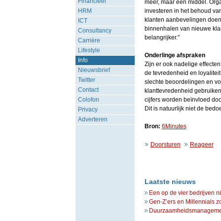
Financieel
meer, maar een middel. Orga
HRM
investeren in het behoud va
klanten aanbevelingen doen b
ICT
binnenhalen van nieuwe klan
Consultancy
belangrijker."
Carrière
Lifestyle
Onderlinge afspraken
Info
Zijn er ook nadelige effecten
Nieuwsbrief
de tevredenheid en loyalite
Twitter
slechte beoordelingen en voo
Contact
klanttevredenheid gebruiken 
Colofon
cijfers worden beïnvloed do
Dit is natuurlijk niet de bedo
Privacy
Adverteren
Bron:
6Minutes
Doorsturen
Reageer
Laatste nieuws
Een op de vier bedrijven n
Gen-Z’ers en Millennials z
Duurzaamheidsmanagement 