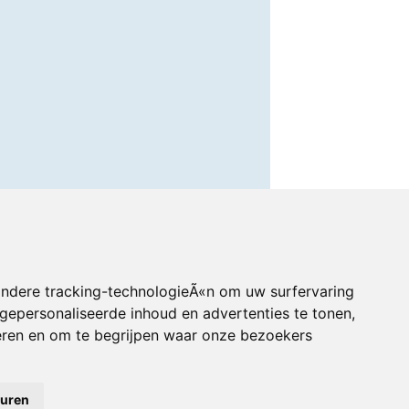
andere tracking-technologieÃ«n om uw surfervaring
gepersonaliseerde inhoud en advertenties te tonen,
eren en om te begrijpen waar onze bezoekers
euren