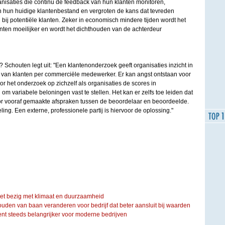
nisaties die continu de feedback van hun klanten monitoren,
n hun huidige klantenbestand en vergroten de kans dat tevreden
ij potentiële klanten. Zeker in economisch mindere tijden wordt het
ten moeilijker en wordt het dichthouden van de achterdeur
? Schouten legt uit: "Een klantenonderzoek geeft organisaties inzicht in
it van klanten per commerciële medewerker. Er kan angst ontstaan voor
r het onderzoek op zichzelf als organisaties de scores in
om variabele beloningen vast te stellen. Het kan er zelfs toe leiden dat
or vooraf gemaakte afspraken tussen de beoordelaar en beoordeelde.
eling. Een externe, professionele partij is hiervoor de oplossing."
iet bezig met klimaat en duurzaamheid
ouden van baan veranderen voor bedrijf dat beter aansluit bij waarden
steeds belangrijker voor moderne bedrijven