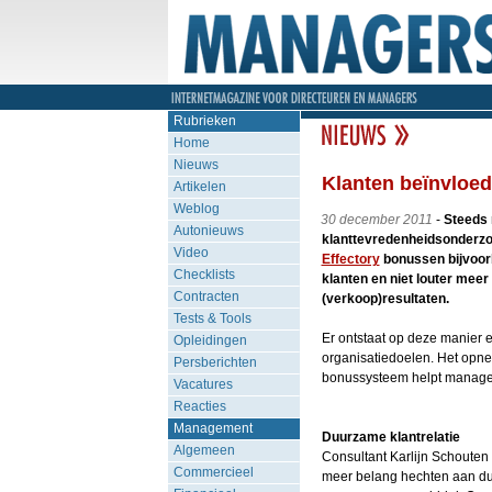
Rubrieken
Home
Nieuws
Klanten beïnvloe
Artikelen
Weblog
30 december 2011
-
Steeds 
Autonieuws
klanttevredenheidsonderzoe
Video
Effectory
bonussen bijvoorb
Checklists
klanten en niet louter meer
Contracten
(verkoop)resultaten.
Tests & Tools
Er ontstaat op deze manier 
Opleidingen
organisatiedoelen. Het opnem
Persberichten
bonussysteem helpt managers
Vacatures
Reacties
Management
Duurzame klantrelatie
Algemeen
Consultant Karlijn Schouten 
Commercieel
meer belang hechten aan du