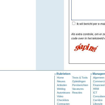
Ik wil bericht per e-ma
Als extra controle, om er z
code over in het tekstveld e
Rubrieken
Managem
Home
Tests & Tools
Algemeen
Nieuws
Opleidingen
Commerci
Artikelen
Persberichten
Financieel
Weblog
Vacatures
HRM
Autonieuws
Reacties
ICT
Video
Consultan
Checklists
Carrière
Contracten
Lifestyle