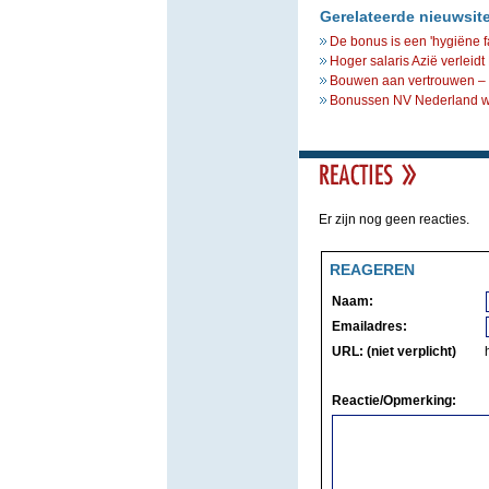
Gerelateerde nieuwsit
De bonus is een 'hygiëne fa
Hoger salaris Azië verleid
Bouwen aan vertrouwen – b
Bonussen NV Nederland w
Er zijn nog geen reacties.
REAGEREN
Naam:
Emailadres:
URL: (niet verplicht)
Reactie/Opmerking: