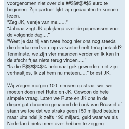
voorgenomen niet over die ##$$#@#$$ euro te
beginnen. Zijn partner lijkt zijn gedachten te kunnen
lezen.
''Zeg JK, ventje van me......''
''Jahaaa zegt JK opkijkend over de paperassen voor
de volgende dag....''
''Weet je dat hij van twee hoog hier ons nog steeds
die drieduizend van zijn vakantie heeft terug betaald?
Tenminste, we zijn vier maanden verder en ik kan in
de afschriftjes niets terug vinden.....''
''Is die P$$#$%$% helemaal gek geworden met zijn
verhaaltjes, ik zal hem nu meteen.....'' briest JK.
Wij vragen morgen 100 mensen op straat wat we
moeten doen met Rutte en JK. Gewoon de hele
simpele vraag. Laten we Rutte en JK ons in de
dieper gat donderen genaamd de bank van Brussel of
staan we toe dat we straks geen 150 miljard betalen
maar uiteindelijk zelfs 190 miljard, geld waar we als
Nederland niets meer over hebben te zeggen.