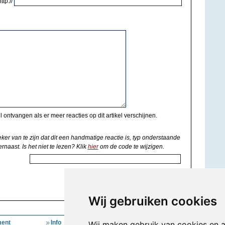
http://
il ontvangen als er meer reacties op dit artikel verschijnen.
eker van te zijn dat dit een handmatige reactie is, typ onderstaande
rnaast. Is het niet te lezen? Klik
hier
om de code te wijzigen.
Wij gebruiken cookies
ent
Info
Mijn Account
Wij maken gebruik van cookies en 