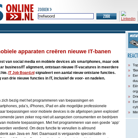
obiele apparaten creëren nieuwe IT-banen
st van social media en mobiele devices als smartphones, maar ook
Top
ar business/IT alignment, ontstaan nieuwe IT-vacatures in meerdere
‘Be
chie.
IT Job Board.nl
signaleert een aantal nieuw ontstane functies.
Een
van drie nieuwe functies in IT, inclusief de voor- en nadelen.
du
Eén
org
Dri
en zich bezig met het programmeren van toepassingen en
Een
rtphones, pda’s, iPhones, iPad en alle mogelijke professionele
cyb
aar toepassingen voor mobiele devices is de afgelopen jaren explosief
Min
 komende jaren zeker nog niet uit aangezien consumenten en bedrijven
van mobiele toepassingen. Met het programmeren van een goede ‘app’
rden verdiend. Om deze functie te vervullen is allround
denk aan Java en .Net. Daarnaast is vergaande specialisatie in