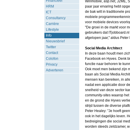
Financieel
Winmobile, asp.net, J2ME, S
HRM
paar jaar ervaring hebt opge
de bak wilt in traditionele
ICT
mobiele programmeerkennis, h
Consultancy
voor mobiele devices voorlop
Carrière
"De groei in de markt voor mo
Lifestyle
gebruikers dat ITjobboard.nl
Info
afgelopen jaar," aldus Peter
Nieuwsbrief
Twitter
Social Media Architect
Contact
In deze baan houdt men zich
Colofon
Facebook en Hyves. Denk bij
functie naar behoren te kunn
Privacy
Ook moet men bekend zijn me
Adverteren
baan als Social Media Archit
mensen kan bereiken, in alle
nadat een applicatie door de
snelheid van deze sector ka
community-sites waarop het
en de grond die Hyves verli
strijd tussen de diverse pla
Peter Healey: "Je hoeft geen
ook in het dagelijks leven. 
bedreigingen die social med
worden steeds zeldzamer, w