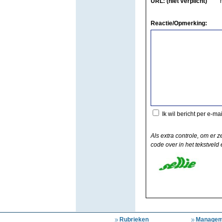
URL: (niet verplicht)
Reactie/Opmerking:
Ik wil bericht per e-ma
Als extra controle, om er z
code over in het tekstveld e
Rubrieken
Managem