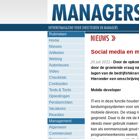
Rubrieken
Home
Nieuws
Social media en m
Artikelen
Weblog
20 juli 2011
-
Door de opkom
Autonieuws
door de groeiende vraag na
Video
lagen van de bedrijfshiërar
Checklists
Hieronder een omschrijving 
Contracten
Tests & Tools
Mobile developer
Opleidingen
IT-ers in deze functie houd
Persberichten
besturingssystemen voor sma
Vacatures
mobiele devices. De vraag n
Reacties
gegroeid. Daar is de rek de
Management
steeds meer gebruik maken 
Algemeen
kan als eenmanszaak goud wo
Commercieel
programmeerkennis vereist, 