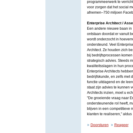
programmeerwerk te verricht
voor zorgen dat het social m
afnemen–750 miljoen Facebo
Enterprise Architect / Ass
Een andere nieuwe baan in IT
ontstaan doordat er vanuit b
wordt onderzocht in hoeverre
ondersteund. Veel Enterprise
Architect. Ze houden zich be
bij bedrijfsprocessen komen 
strategisch advies. Steeds 
kwaliteitsslagen in hun pro
Enterprise Architects hebbe
bedrijfskunde, en zelfs met de
functie uitdagend en de leer
staat zijn advies te kunnen 
Architects inzien, moet u ec
"De groeiende vraag naar Ent
ondersteunende rol heeft, m
blijven in een competitieve m
klanten te realiseren," aldus
Doorsturen
Reageer