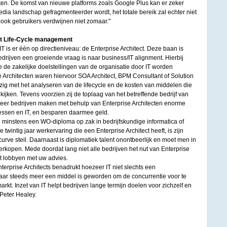
en. De komst van nieuwe platforms zoals Google Plus kan er zeker
edia landschap gefragmenteerder wordt, het totale bereik zal echter niet
ok gebruikers verdwijnen niet zomaar."
et Life-Cycle management
 is er één op directieniveau: de Enterprise Architect. Deze baan is
edrijven een groeiende vraag is naar business/IT alignment. Hierbij
 de zakelijke doelstellingen van de organisatie door IT worden
 Architecten waren hiervoor SOA Architect, BPM Consultant of Solution
zig met het analyseren van de lifecycle en de kosten van middelen die
kijken. Tevens voorzien zij de toplaag van het betreffende bedrijf van
meer bedrijven maken met behulp van Enterprise Architecten enorme
cessen en IT, en besparen daarmee geld.
n minstens een WO-diploma op zak in bedrijfskundige informatica of
 twintig jaar werkervaring die een Enterprise Architect heeft, is zijn
curve steil. Daarnaast is diplomatiek talent onontbeerlijk en moet men in
verkopen. Mede doordat lang niet alle bedrijven het nut van Enterprise
ht lobbyen met uw advies.
erprise Architects benadrukt hoezeer IT niet slechts een
aar steeds meer een middel is geworden om de concurrentie voor te
arkt. Inzet van IT helpt bedrijven lange termijn doelen voor zichzelf en
 Peter Healey.