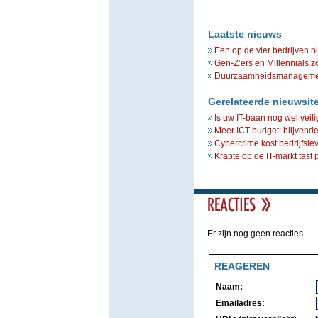
Laatste nieuws
Een op de vier bedrijven n
Gen-Z’ers en Millennials z
Duurzaamheidsmanagement 
Gerelateerde nieuwsit
Is uw IT-baan nog wel veili
Meer ICT-budget: blijvende
Cybercrime kost bedrijfsl
Krapte op de IT-markt tast 
Er zijn nog geen reacties.
REAGEREN
Naam:
Emailadres: