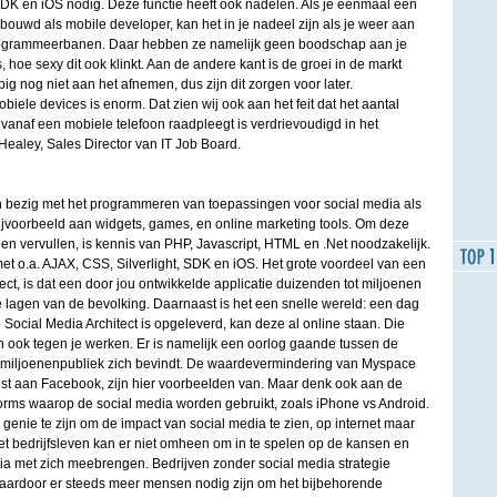
DK en iOS nodig. Deze functie heeft ook nadelen. Als je eenmaal een
bouwd als mobile developer, kan het in je nadeel zijn als je weer aan
 programmeerbanen. Daar hebben ze namelijk geen boodschap aan je
oe sexy dit ook klinkt. Aan de andere kant is de groei in de markt
ig nog niet aan het afnemen, dus zijn dit zorgen voor later.
biele devices is enorm. Dat zien wij ook aan het feit dat het aantal
 vanaf een mobiele telefoon raadpleegt is verdrievoudigd in het
 Healey, Sales Director van IT Job Board.
 bezig met het programmeren van toepassingen voor social media als
voorbeeld aan widgets, games, en online marketing tools. Om deze
en vervullen, is kennis van PHP, Javascript, HTML en .Net noodzakelijk.
t o.a. AJAX, CSS, Silverlight, SDK en iOS. Het grote voordeel van een
ect, is dat een door jou ontwikkelde applicatie duizenden tot miljoenen
 lagen van de bevolking. Daarnaast is het een snelle wereld: een dag
 Social Media Architect is opgeleverd, kan deze al online staan. Die
n ook tegen je werken. Er is namelijk een oorlog gaande tussen de
 miljoenenpubliek zich bevindt. De waardevermindering van Myspace
est aan Facebook, zijn hier voorbeelden van. Maar denk ook aan de
tforms waarop de social media worden gebruikt, zoals iPhone vs Android.
 genie te zijn om de impact van social media te zien, op internet maar
Het bedrijfsleven kan er niet omheen om in te spelen op de kansen en
ia met zich meebrengen. Bedrijven zonder social media strategie
aardoor er steeds meer mensen nodig zijn om het bijbehorende