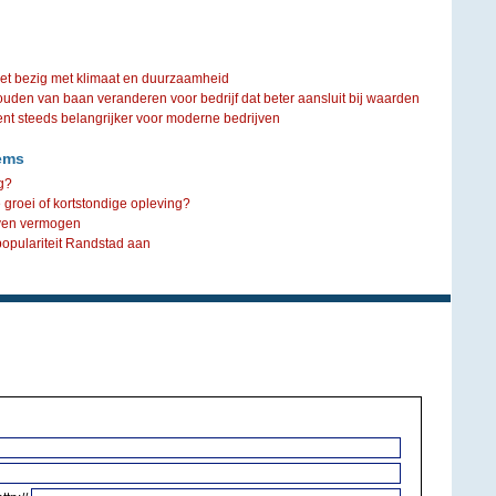
iet bezig met klimaat en duurzaamheid
ouden van baan veranderen voor bedrijf dat beter aansluit bij waarden
steeds belangrijker voor moderne bedrijven
ems
g?
 groei of kortstondige opleving?
even vermogen
populariteit Randstad aan