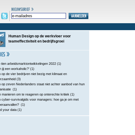
Human Design op de werkvloer voor
teameffectiviteit en bedrijfsgroei
 tien arbeidsmarktontwikkelingen 2022
(1)
n jij een workaholic?’
(1)
 op de vier bedrijven niet bezig met klimaat en
urzaamheid
(3)
 op zeven Nederlanders staat niet achter aanbod van hun
anisatie
(1)
e manieren om te reageren op onterechte kritiek
(1)
 cyber-survivalgids voor managers: hoe ga je om met
eraanvallen?
(1)
d your data
(1)