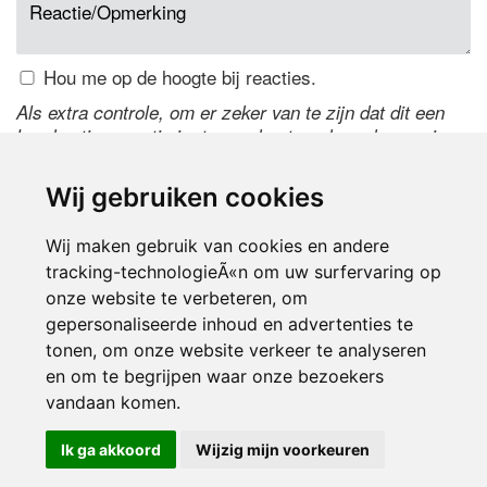
Hou me op de hoogte bij reacties.
Als extra controle, om er zeker van te zijn dat dit een
handmatige reactie is, typ onderstaande code over in
het tekstveld ernaast. Is het niet te lezen? Klik
hier
om
de code te wijzigen.
Wij gebruiken cookies
Wij maken gebruik van cookies en andere
tracking-technologieÃ«n om uw surfervaring op
onze website te verbeteren, om
gepersonaliseerde inhoud en advertenties te
tonen, om onze website verkeer te analyseren
en om te begrijpen waar onze bezoekers
Inloggen
vandaan komen.
Ik ga akkoord
Wijzig mijn voorkeuren
© 2000-2026 UFE Media:
Managersonline.nl
|
Brisk magazine
Partners:
Autowereld.com
|
Personeelsnet
| ABM Financial News