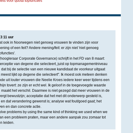
ets voor quota topfuncties
13
:
11
uur
mdat ook in Noorwegen niet genoeg vrouwen te vinden zijn voor
n mening of een feit? Andere mening/feit: er zijn niet 'niet genoeg
functies'.
(hoogleraar Corporate Governance) schrijft in het FD van 8 maart:
k perceptie van degene die selecteert, juist op topmanagementniveau
 dat bij de selectie van een nieuwe kandidaat de voorkeur uitgaat
 meest lijkt op degene die selecteert''. Ik moest ook meteen denken
de uit louter vrouwen die Neelie Kroes iedere keer weer tijdens een
hijn tovert: ze zijn er echt wel. Ik geloof in de toegevoegde waarde
hil maakt het verschil. Daarmee is niet gezegd dat meer vrouwen in de
 vergt bewustzijn; acceptatie dat het met dit onderwerp gesteld is,
 en dat verandering gewenst is; analyse wat fout/goed gaat; het
en en dan concrete actie.
t solve problems by using the same kind of thinking we used when we
et van een probleem praten, maar een andere aanpak zou zomaar tot
n leiden.