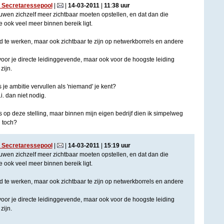
. Secretaressepool
|
|
14
-
03
-
2011
|
11
:
38
uur
uwen zichzelf meer zichtbaar moeten opstellen, en dat dan die
e ook veel meer binnen bereik ligt.
d te werken, maar ook zichtbaar te zijn op netwerkborrels en andere
voor je directe leidinggevende, maar ook voor de hoogste leiding
zijn.
 je ambitie vervullen als 'niemand' je kent?
i. dan niet nodig.
 op deze stelling, maar binnen mijn eigen bedrijf dien ik simpelweg
h toch?
. Secretaressepool
|
|
14
-
03
-
2011
|
15
:
19
uur
uwen zichzelf meer zichtbaar moeten opstellen, en dat dan die
e ook veel meer binnen bereik ligt.
d te werken, maar ook zichtbaar te zijn op netwerkborrels en andere
voor je directe leidinggevende, maar ook voor de hoogste leiding
zijn.