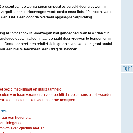
2 procent van de topmanagementposities vervuld door vrouwen. In
vergelijkbaar. In Noorwegen wordt echter maar liefst 40 procent van de
uwen. Dat is een door de overheid opgelegde verplichting.
ing bij: omdat ook in Noorwegen niet genoeg vrouwen te vinden zijn
t opgelegde quotum alleen maar gehaald door vrouwen te benoemen in
 Daardoor heeft een relatief klein groepje vrouwen een groot aantal
aar een nieuw fenomeen, een Old girls' network.
iet bezig met klimaat en duurzaamheid
ouden van baan veranderen voor bedrijf dat beter aansluit bij waarden
steeds belangrijker voor moderne bedrijven
ems
e naar een hoger plan
et - integendeel
topvrouwen-quotum niet uit