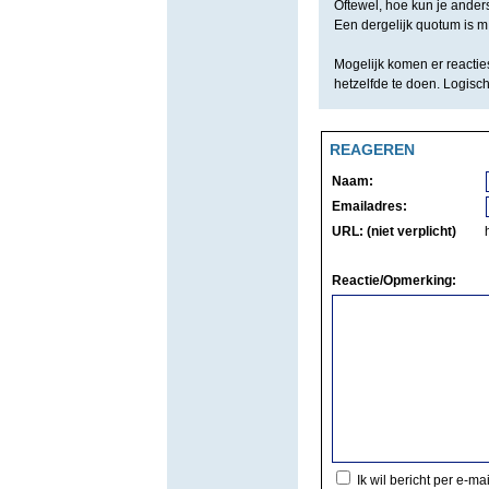
Oftewel, hoe kun je anders
Een dergelijk quotum is m.
Mogelijk komen er reacties
hetzelfde te doen. Logisc
REAGEREN
Naam:
Emailadres:
URL: (niet verplicht)
Reactie/Opmerking:
Ik wil bericht per e-ma