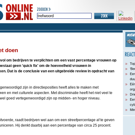
et doen
invol om bedrijven te verplichten om een vast percentage vrouwen op
Top
 bestaat geen 'quick fix' om de hoeveelheid vrouwen in
‘Be
ken. Dat is de conclusie van een uitgebreide review in opdracht van
Een
du
Eén
nwoordigd zijn in directieposities heeft alles te maken met
org
en en met culturele aspecten. Met discriminatie heeft het niet veel te
Dri
el goed vertegenwoordigd zijn op midden- en hoger niveau.
Een
cyb
Min
itvoerde, raadt bedrijven wel aan om een streefpercentage af te geven
niceren. Hij denkt daarbij aan een percentage van circa 25 procent.