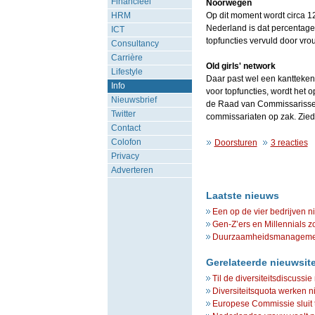
Financieel
Noorwegen
HRM
Op dit moment wordt circa 1
Nederland is dat percentage 
ICT
topfuncties vervuld door vro
Consultancy
Carrière
Old girls' network
Lifestyle
Daar past wel een kantteken
Info
voor topfuncties, wordt he
Nieuwsbrief
de Raad van Commissarissen.
Twitter
commissariaten op zak. Zied
Contact
Colofon
Doorsturen
3 reacties
Privacy
Adverteren
Laatste nieuws
Een op de vier bedrijven n
Gen-Z’ers en Millennials z
Duurzaamheidsmanagement 
Gerelateerde nieuwsit
Til de diversiteitsdiscussi
Diversiteitsquota werken ni
Europese Commissie sluit 