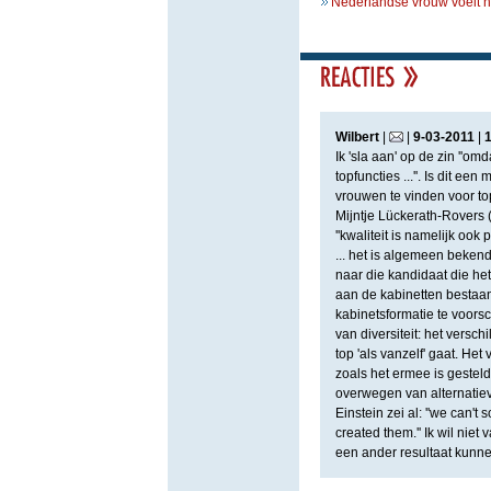
Nederlandse vrouw voelt ni
Wilbert
|
|
9
-
03
-
2011
|
Ik 'sla aan' op de zin ''o
topfuncties ...''. Is dit ee
vrouwen te vinden voor top
Mijntje Lückerath-Rovers 
''kwaliteit is namelijk oo
... het is algemeen bekend
naar die kandidaat die het
aan de kabinetten bestaan
kabinetsformatie te voorsc
van diversiteit: het versc
top 'als vanzelf' gaat. Het
zoals het ermee is gesteld
overwegen van alternatiev
Einstein zei al: ''we can'
created them.'' Ik wil ni
een ander resultaat kunne