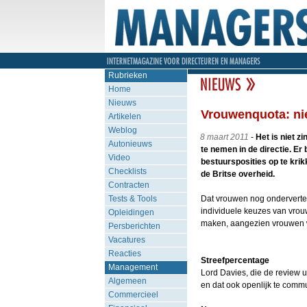
Rubrieken
Home
Nieuws
Vrouwenquota: ni
Artikelen
Weblog
8 maart 2011
-
Het is niet z
Autonieuws
te nemen in de directie. Er
Video
bestuursposities op te krik
Checklists
de Britse overheid.
Contracten
Tests & Tools
Dat vrouwen nog ondervertege
individuele keuzes van vrouw
Opleidingen
maken, aangezien vrouwen w
Persberichten
Vacatures
Reacties
Streefpercentage
Management
Lord Davies, die de review u
Algemeen
en dat ook openlijk te commu
Commercieel