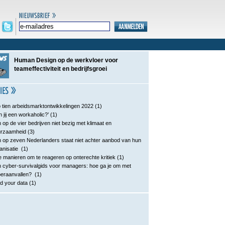
Human Design op de werkvloer voor
teameffectiviteit en bedrijfsgroei
 tien arbeidsmarktontwikkelingen 2022
(1)
n jij een workaholic?’
(1)
 op de vier bedrijven niet bezig met klimaat en
urzaamheid
(3)
 op zeven Nederlanders staat niet achter aanbod van hun
anisatie
(1)
e manieren om te reageren op onterechte kritiek
(1)
 cyber-survivalgids voor managers: hoe ga je om met
eraanvallen?
(1)
d your data
(1)