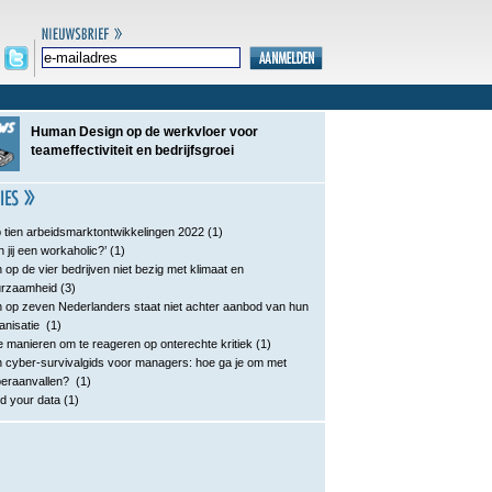
Human Design op de werkvloer voor
teameffectiviteit en bedrijfsgroei
 tien arbeidsmarktontwikkelingen 2022
(1)
n jij een workaholic?’
(1)
 op de vier bedrijven niet bezig met klimaat en
urzaamheid
(3)
 op zeven Nederlanders staat niet achter aanbod van hun
anisatie
(1)
e manieren om te reageren op onterechte kritiek
(1)
 cyber-survivalgids voor managers: hoe ga je om met
eraanvallen?
(1)
d your data
(1)