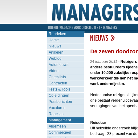
Rubrieken
Home
Nieuws
De zeven doodzon
Artikelen
Weblog
24 februari 2011
-
Reizigers 
Autonieuws
andere bestuurders tijdens 
Video
onder 10.000 zakelijke res
Checklists
werkverkeer die hen het me
Contracten
werk ondermijnden.
Tests & Tools
Nederlandse reizigers blijke
Opleidingen
drie bestaat verder uit gevaa
Persberichten
vertragingen van het openba
Vacatures
Reacties
Management
Reisduur
Algemeen
Uit hetzelfde onderzoek blij
Commercieel
bedraagt. 23 procent van de 