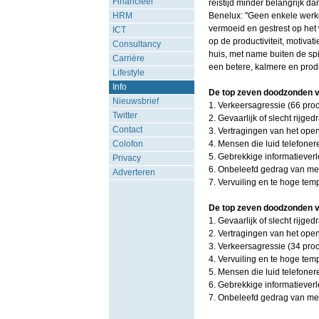
Financieel
reistijd minder belangrijk 
HRM
Benelux: "Geen enkele werkg
vermoeid en gestrest op het
ICT
op de productiviteit, motiva
Consultancy
huis, met name buiten de spi
Carrière
een betere, kalmere en produ
Lifestyle
Info
De top zeven doodzonden v
Nieuwsbrief
1. Verkeersagressie (66 proc
Twitter
2. Gevaarlijk of slecht rijged
Contact
3. Vertragingen van het ope
Colofon
4. Mensen die luid telefoner
5. Gebrekkige informatiever
Privacy
6. Onbeleefd gedrag van med
Adverteren
7. Vervuiling en te hoge tem
De top zeven doodzonden v
1. Gevaarlijk of slecht rijged
2. Vertragingen van het ope
3. Verkeersagressie (34 proc
4. Vervuiling en te hoge tem
5. Mensen die luid telefoner
6. Gebrekkige informatiever
7. Onbeleefd gedrag van med