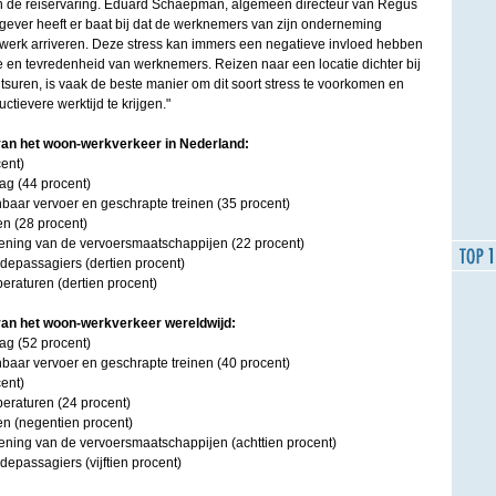
dan de reiservaring. Eduard Schaepman, algemeen directeur van Regus
ever heeft er baat bij dat de werknemers van zijn onderneming
 werk arriveren. Deze stress kan immers een negatieve invloed hebben
tie en tevredenheid van werknemers. Reizen naar een locatie dichter bij
tsuren, is vaak de beste manier om dit soort stress te voorkomen en
ctievere werktijd te krijgen."
an het woon-werkverkeer in Nederland:
ent)
rag (44 procent)
nbaar vervoer en geschrapte treinen (35 procent)
en (28 procent)
lening van de vervoersmaatschappijen (22 procent)
epassagiers (dertien procent)
peraturen (dertien procent)
an het woon-werkverkeer wereldwijd:
rag (52 procent)
nbaar vervoer en geschrapte treinen (40 procent)
ent)
peraturen (24 procent)
en (negentien procent)
lening van de vervoersmaatschappijen (achttien procent)
epassagiers (vijftien procent)