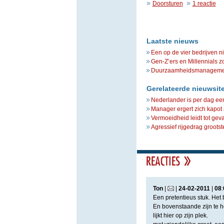
Doorsturen
1 reactie
Laatste nieuws
Een op de vier bedrijven n
Gen-Z’ers en Millennials z
Duurzaamheidsmanagement 
Gerelateerde nieuwsit
Nederlander is per dag ee
Manager ergert zich kapot 
Vermoeidheid leidt tot geva
Agressief rijgedrag groots
Ton
|
|
24
-
02
-
2011
|
08
:
Een pretentieus stuk. Het
En bovenstaande zijn te he
lijkt hier op zijn plek.