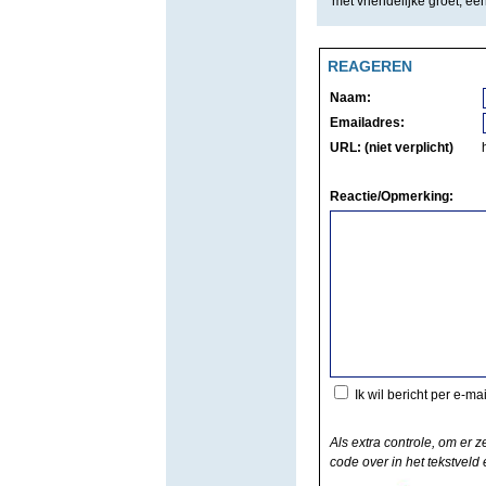
met vriendelijke groet, een
REAGEREN
Naam:
Emailadres:
URL: (niet verplicht)
Reactie/Opmerking:
Ik wil bericht per e-ma
Als extra controle, om er z
code over in het tekstveld e