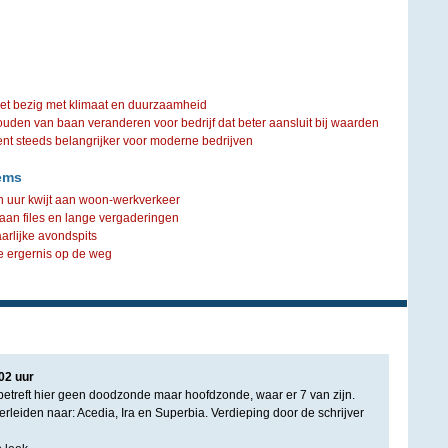
iet bezig met klimaat en duurzaamheid
ouden van baan veranderen voor bedrijf dat beter aansluit bij waarden
steeds belangrijker voor moderne bedrijven
ems
n uur kwijt aan woon-werkverkeer
aan files en lange vergaderingen
arlijke avondspits
te ergernis op de weg
02
uur
 betreft hier geen doodzonde maar hoofdzonde, waar er 7 van zijn.
rleiden naar: Acedia, Ira en Superbia. Verdieping door de schrijver