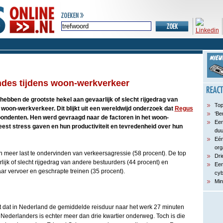
des tijdens woon-werkverkeer
hebben de grootste hekel aan gevaarlijk of slecht rijgedrag van
Top
woon-werkverkeer. Dit blijkt uit een wereldwijd onderzoek dat
Regus
‘Be
pondenten. Hen werd gevraagd naar de factoren in het woon-
Een
est stress gaven en hun productiviteit en tevredenheid over hun
du
Eén
org
n meer last te ondervinden van verkeersagressie (58 procent). De top
Dri
rlijk of slecht rijgedrag van andere bestuurders (44 procent) en
Een
ar vervoer en geschrapte treinen (35 procent).
cyb
Min
kt dat in Nederland de gemiddelde reisduur naar het werk 27 minuten
Nederlanders is echter meer dan drie kwartier onderweg. Toch is die