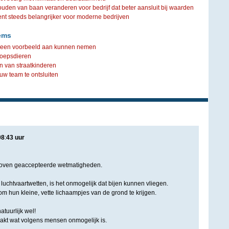
ouden van baan veranderen voor bedrijf dat beter aansluit bij waarden
steeds belangrijker voor moderne bedrijven
ems
s een voorbeeld aan kunnen nemen
roepsdieren
n van straatkinderen
uw team te ontsluiten
08
:
43
uur
boven geaccepteerde wetmatigheden.
uchtvaartwetten, is het onmogelijk dat bijen kunnen vliegen.
 om hun kleine, vette lichaampjes van de grond te krijgen.
atuurlijk wel!
aakt wat volgens mensen onmogelijk is.