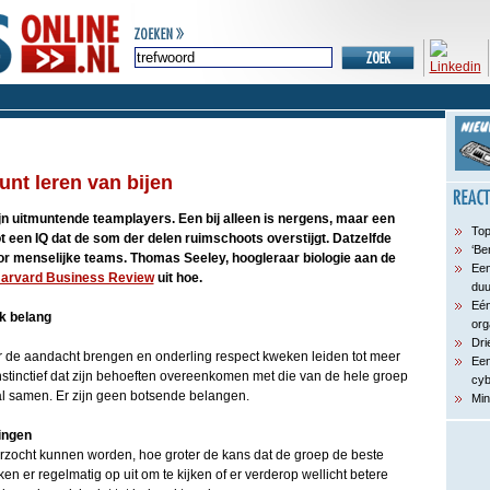
kunt leren van bijen
ijn uitmuntende teamplayers. Een bij alleen is nergens, maar een
Top
 een IQ dat de som der delen ruimschoots overstijgt. Datzelfde
‘Be
or menselijke teams. Thomas Seeley, hoogleraar biologie aan de
Een
arvard Business Review
uit hoe.
du
Eén
k belang
org
Dri
 de aandacht brengen en onderling respect kweken leiden tot meer
Een
 instinctief dat zijn behoeften overeenkomen met die van de hele groep
cyb
al samen. Er zijn geen botsende belangen.
Min
ingen
zocht kunnen worden, hoe groter de kans dat de groep de beste
ken er regelmatig op uit om te kijken of er verderop wellicht betere