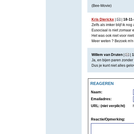
(Bee-Movie)
Kris Dierickx
|
|
18
-
11
-
Zelfs als imker blijf ik n
Eusociaal is niet zomaar 
Het was ook niet voor niet
Meer weten ? Bezoek m'n 
Willem van Druten
|
|
1
Ja, en bijen paren zonder 
Dus je kunt niet alles gelov
REAGEREN
Naam:
Emailadres:
URL: (niet verplicht)
Reactie/Opmerking: