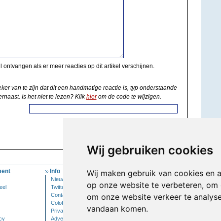
il ontvangen als er meer reacties op dit artikel verschijnen.
eker van te zijn dat dit een handmatige reactie is, typ onderstaande
rnaast. Is het niet te lezen? Klik
hier
om de code te wijzigen.
Wij gebruiken cookies
ent
Info
Mijn Account
Wij maken gebruik van cookies en 
Nieuwsbrief
Inloggen
op onze website te verbeteren, om 
eel
Twitter
Contact
om onze website verkeer te analys
Colofon
vandaan komen.
Privacy
cy
Adverteren