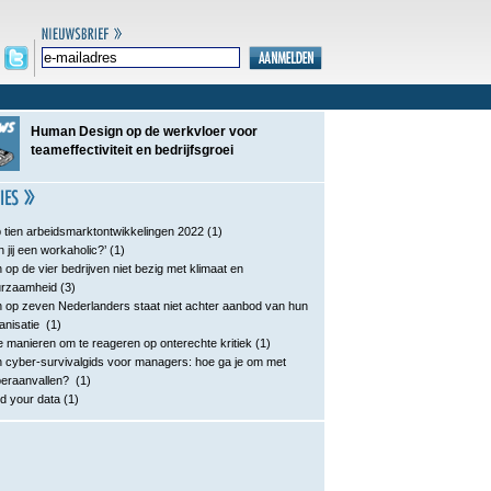
Human Design op de werkvloer voor
teameffectiviteit en bedrijfsgroei
 tien arbeidsmarktontwikkelingen 2022
(1)
n jij een workaholic?’
(1)
 op de vier bedrijven niet bezig met klimaat en
urzaamheid
(3)
 op zeven Nederlanders staat niet achter aanbod van hun
anisatie
(1)
e manieren om te reageren op onterechte kritiek
(1)
 cyber-survivalgids voor managers: hoe ga je om met
eraanvallen?
(1)
d your data
(1)