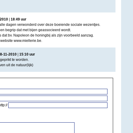
2010
|
18
:
49
uur
og alle dagen verwonderd over deze boeiende sociale wezentjes.
een begrip dat met bijen geassocieerd wordt.
s dat bv. Napoleon de honingbij als zijn voorbeeld aanzag.
website www.miellerie.be.
8
-
11
-
2010
|
15
:
10
uur
geprikt te worden.
en uit de natuur(lijk)
http://