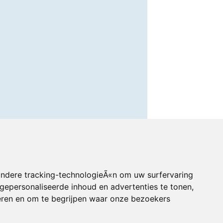
andere tracking-technologieÃ«n om uw surfervaring
gepersonaliseerde inhoud en advertenties te tonen,
eren en om te begrijpen waar onze bezoekers