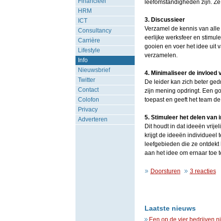
Financieel
leefomstandigheden zijn. Ze 
HRM
3. Discussieer
ICT
Verzamel de kennis van alle
Consultancy
eerlijke werksfeer en stimul
Carrière
gooien en voer het idee uit
Lifestyle
verzamelen.
Info
Nieuwsbrief
4. Minimaliseer de invloed 
Twitter
De leider kan zich beter ged
Contact
zijn mening opdringt. Een go
Colofon
toepast en geeft het team d
Privacy
5. Stimuleer het delen van 
Adverteren
Dit houdt in dat ideeën vrij
krijgt de ideeën individueel
leefgebieden die ze ontdekt h
aan het idee om ernaar toe t
Doorsturen
3 reacties
Laatste nieuws
Een op de vier bedrijven n