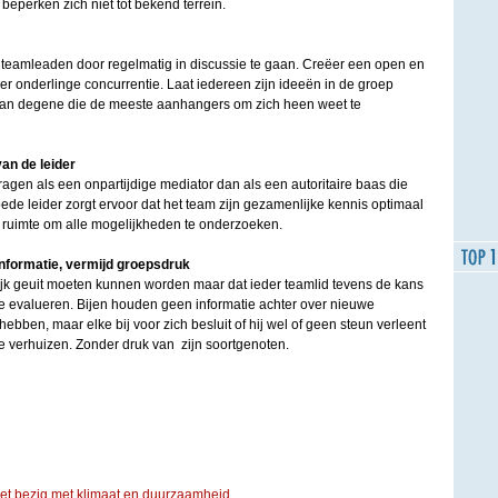
beperken zich niet tot bekend terrein.
 teamleaden door regelmatig in discussie te gaan. Creëer een open en
eer onderlinge concurrentie. Laat iedereen zijn ideeën in de groep
 van degene die de meeste aanhangers om zich heen weet te
van de leider
ragen als een onpartijdige mediator dan als een autoritaire baas die
ede leider zorgt ervoor dat het team zijn gezamenlijke kennis optimaal
e ruimte om alle mogelijkheden te onderzoeken.
informatie, vermijd groepsdruk
elijk geuit moeten kunnen worden maar dat ieder teamlid tevens de kans
 te evalueren. Bijen houden geen informatie achter over nieuwe
ebben, maar elke bij voor zich besluit of hij wel of geen steun verleent
e verhuizen. Zonder druk van zijn soortgenoten.
iet bezig met klimaat en duurzaamheid