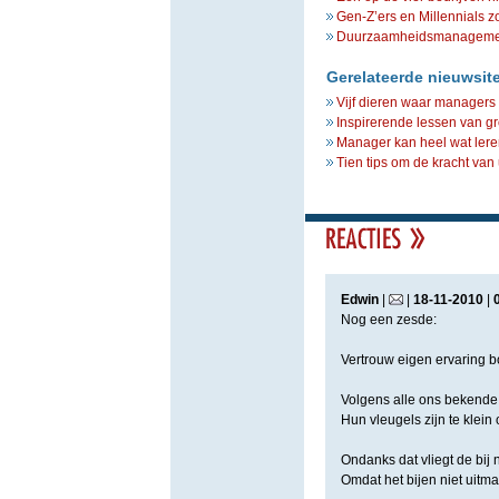
Gen-Z’ers en Millennials z
Duurzaamheidsmanagement 
Gerelateerde nieuwsit
Vijf dieren waar manager
Inspirerende lessen van g
Manager kan heel wat lere
Tien tips om de kracht van 
Edwin
|
|
18
-
11
-
2010
|
Nog een zesde:
Vertrouw eigen ervaring 
Volgens alle ons bekende l
Hun vleugels zijn te klein
Ondanks dat vliegt de bij n
Omdat het bijen niet uitm