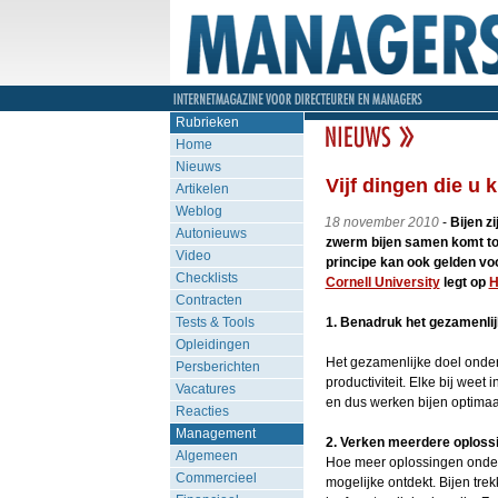
Rubrieken
Home
Nieuws
Vijf dingen die u 
Artikelen
Weblog
18 november 2010
-
Bijen z
Autonieuws
zwerm bijen samen komt tot
Video
principe kan ook gelden vo
Checklists
Cornell University
legt op
H
Contracten
Tests & Tools
1. Benadruk het gezamenlij
Opleidingen
Het gezamenlijke doel onder
Persberichten
productiviteit. Elke bij weet
Vacatures
en dus werken bijen optima
Reacties
Management
2. Verken meerdere oploss
Algemeen
Hoe meer oplossingen onder
Commercieel
mogelijke ontdekt. Bijen trek