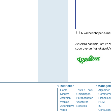
Ik wil bericht per e-ma
Als extra controle, om er z
code over in het tekstveld e
Rubrieken
Managem
Home
Tests & Tools
Algemeen
Nieuws
Opleidingen
Commerci
Artikelen
Persberichten
Financieel
Weblog
Vacatures
HRM
Autonieuws
Reacties
ICT
Video
Consultan