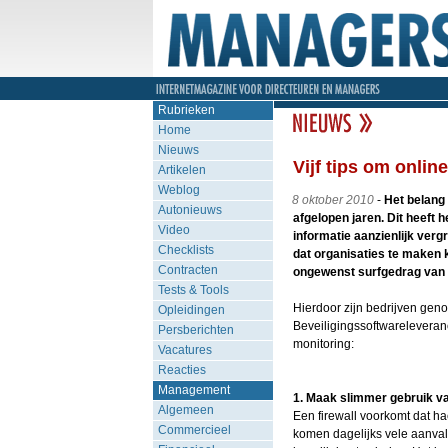
Rubrieken
Home
Nieuws
Vijf tips om onlin
Artikelen
Weblog
8 oktober 2010
-
Het belang
Autonieuws
afgelopen jaren. Dit heeft
Video
informatie aanzienlijk vergr
Checklists
dat organisaties te maken 
Contracten
ongewenst surfgedrag van
Tests & Tools
Hierdoor zijn bedrijven geno
Opleidingen
Beveiligingssoftwareleveran
Persberichten
monitoring:
Vacatures
Reacties
Management
1. Maak slimmer gebruik va
Algemeen
Een firewall voorkomt dat hac
Commercieel
komen dagelijks vele aanva