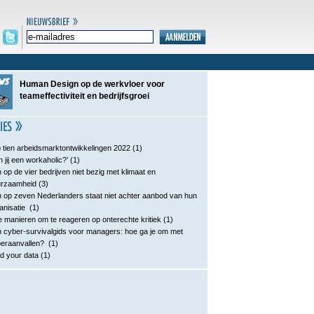
Human Design op de werkvloer voor
teameffectiviteit en bedrijfsgroei
 tien arbeidsmarktontwikkelingen 2022
(1)
n jij een workaholic?’
(1)
 op de vier bedrijven niet bezig met klimaat en
urzaamheid
(3)
 op zeven Nederlanders staat niet achter aanbod van hun
anisatie
(1)
e manieren om te reageren op onterechte kritiek
(1)
 cyber-survivalgids voor managers: hoe ga je om met
eraanvallen?
(1)
d your data
(1)