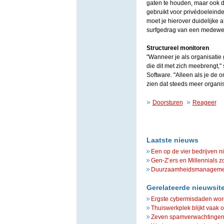
gaten te houden, maar ook d
gebruikt voor privédoeleinde
moet je hierover duidelijke
surfgedrag van een medewerke
Structureel monitoren
"Wanneer je als organisatie g
die dit met zich meebrengt,"
Software. "Alleen als je de on
zien dat steeds meer organi
Doorsturen
Reageer
Laatste nieuws
Een op de vier bedrijven n
Gen-Z’ers en Millennials z
Duurzaamheidsmanagement 
Gerelateerde nieuwsit
Ergste cybermisdaden wo
Thuiswerkplek blijkt vaak o
Zeven spamverwachtingen