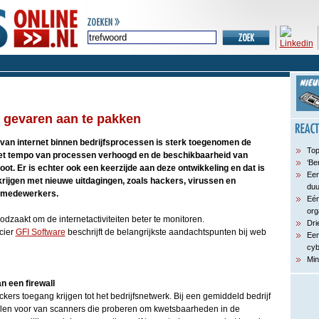
e gevaren aan te pakken
 van internet binnen bedrijfsprocessen is sterk toegenomen de
Top
 het tempo van processen verhoogd en de beschikbaarheid van
‘Be
oot. Er is echter ook een keerzijde aan deze ontwikkeling en dat is
Een
krijgen met nieuwe uitdagingen, zoals hackers, virussen en
du
 medewerkers.
Eén
org
odzaakt om de internetactiviteiten beter te monitoren.
Dri
cier
GFI Software
beschrijft de belangrijkste aandachtspunten bij web
Een
cyb
Min
n een firewall
kers toegang krijgen tot het bedrijfsnetwerk. Bij een gemiddeld bedrijf
llen voor van scanners die proberen om kwetsbaarheden in de