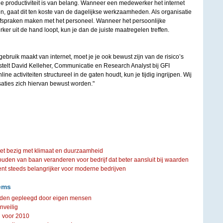
e productiviteit is van belang. Wanneer een medewerker het internet
n, gaat dit ten koste van de dagelijkse werkzaamheden. Als organisatie
 afspraken maken met het personeel. Wanneer het persoonlijke
r uit de hand loopt, kun je dan de juiste maatregelen treffen.
ebruik maakt van internet, moet je je ook bewust zijn van de risico’s
 stelt David Kelleher, Communicatie en Research Analyst bij GFI
line activiteiten structureel in de gaten houdt, kun je tijdig ingrijpen. Wij
saties zich hiervan bewust worden."
iet bezig met klimaat en duurzaamheid
ouden van baan veranderen voor bedrijf dat beter aansluit bij waarden
steeds belangrijker voor moderne bedrijven
ems
rden gepleegd door eigen mensen
nveilig
 voor 2010