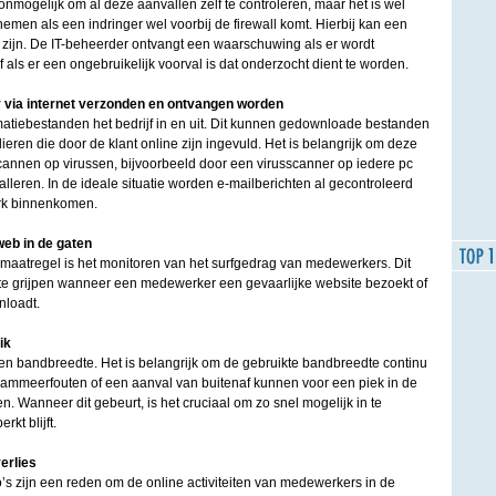
 onmogelijk om al deze aanvallen zelf te controleren, maar het is wel
nemen als een indringer wel voorbij de firewall komt. Hierbij kan een
ef zijn. De IT-beheerder ontvangt een waarschuwing als er wordt
 als er een ongebruikelijk voorval is dat onderzocht dient te worden.
 via internet verzonden en ontvangen worden
matiebestanden het bedrijf in en uit. Dit kunnen gedownloade bestanden
lieren die door de klant online zijn ingevuld. Het is belangrijk om deze
scannen op virussen, bijvoorbeeld door een virusscanner op iedere pc
alleren. In de ideale situatie worden e-mailberichten al gecontroleerd
erk binnenkomen.
web in de gaten
smaatregel is het monitoren van het surfgedrag van medewerkers. Dit
 te grijpen wanneer een medewerker een gevaarlijke website bezoekt of
loadt.
ik
en bandbreedte. Het is belangrijk om de gebruikte bandbreedte continu
rammeerfouten of een aanval van buitenaf kunnen voor een piek in de
. Wanneer dit gebeurt, is het cruciaal om zo snel mogelijk in te
kt blijft.
erlies
co’s zijn een reden om de online activiteiten van medewerkers in de