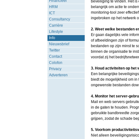
Financieel
beveiliging te vinden. Het is
HRM
belangrijk om actie te onder
monitoring-tool zeer effecti
ICT
ingebroken op het netwerk of
Consultancy
Carrière
2. Weet welke bestanden er
Lifestyle
Er gaan dagelijks vele infor
Info
of afbeeldingen zijn of formu
Nieuwsbrief
bestanden op zijn minst te 
Twitter
binnen de organisatie te inst
Contact
voordat zij het bedrijfsnetw
Colofon
3. Houd activiteiten op het 
Privacy
Een belangrijke beveiliging
Adverteren
biedt de mogelijkheid om in
ongewenste bestanden down
4. Monitor het server-gebru
Mail en web servers gebruik
in de gaten te houden. Prog
gebruikte bandbreedte zorgen
grijpen, zodat de schade beper
5. Voorkom productiviteitsv
Niet alleen beveiligingsrisi