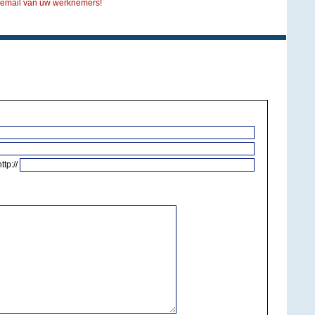
 email van uw werknemers!
http://