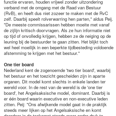
functie ervaren, houden vrijwel zonder uitzondering
verband met de omgang met de Raad van Bestuur
(RvB), en heeft dus niet zozeer te maken met de RvC
zelf. Daarbij speelt rolverwarring hen parten," aldus Peij.
"De meeste commissarissen hebben moeite met vanaf
de zijlijn kritisch doorvragen. Als ze hun informatie niet
op tijd of onvolledig krijgen, hebben ze de neiging op de
leuning bij de bestuurder te gaan zitten. Het blijkt toch
wel heel moeilijk in een beperkte tijdbesteding voldoende
afstemming te krijgen met het bestuur."
One tier board
Nederland kent de zogenoemde 'two tier board', waarbij
het bestuur en het toezicht gescheiden zijn in aparte
organen. Dit model komt slechts in enkele landen ter
wereld voor. In de rest van de wereld is de 'one tier
board', het Angelsaksische model, dominant. Daarbij is
er één board waarin executive en non-executive leden
zitten. Peij: "Ons afwijkende model gaat in de praktijk
steeds meer lijken op het Angelsaksische en komt
daardoor in de toekomst steeds meer onder druk te