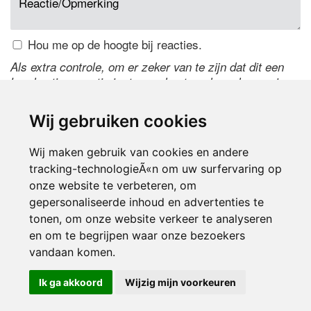
Hou me op de hoogte bij reacties.
Als extra controle, om er zeker van te zijn dat dit een
handmatige reactie is, typ onderstaande code over in
het tekstveld ernaast. Is het niet te lezen? Klik
hier
om
de code te wijzigen.
Wij gebruiken cookies
Wij maken gebruik van cookies en andere
tracking-technologieÃ«n om uw surfervaring op
onze website te verbeteren, om
gepersonaliseerde inhoud en advertenties te
tonen, om onze website verkeer te analyseren
en om te begrijpen waar onze bezoekers
Inloggen
vandaan komen.
Ik ga akkoord
Wijzig mijn voorkeuren
© 2000-2026 UFE Media:
Managersonline.nl
|
Brisk magazine
Partners:
Autowereld.com
|
Personeelsnet
| ABM Financial News