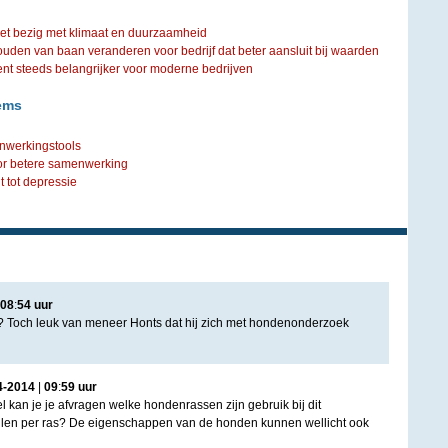
iet bezig met klimaat en duurzaamheid
ouden van baan veranderen voor bedrijf dat beter aansluit bij waarden
steeds belangrijker voor moderne bedrijven
ems
nwerkingstools
or betere samenwerking
 tot depressie
08
:
54
uur
ril? Toch leuk van meneer Honts dat hij zich met hondenonderzoek
4
-
2014
|
09
:
59
uur
 kan je je afvragen welke hondenrassen zijn gebruik bij dit
illen per ras? De eigenschappen van de honden kunnen wellicht ook