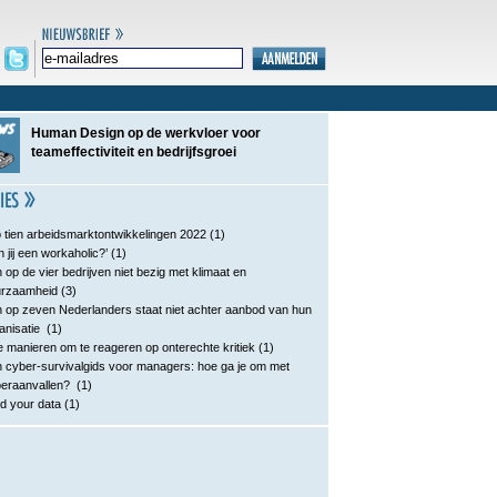
Human Design op de werkvloer voor
teameffectiviteit en bedrijfsgroei
 tien arbeidsmarktontwikkelingen 2022
(1)
n jij een workaholic?’
(1)
 op de vier bedrijven niet bezig met klimaat en
urzaamheid
(3)
 op zeven Nederlanders staat niet achter aanbod van hun
anisatie
(1)
e manieren om te reageren op onterechte kritiek
(1)
 cyber-survivalgids voor managers: hoe ga je om met
eraanvallen?
(1)
d your data
(1)