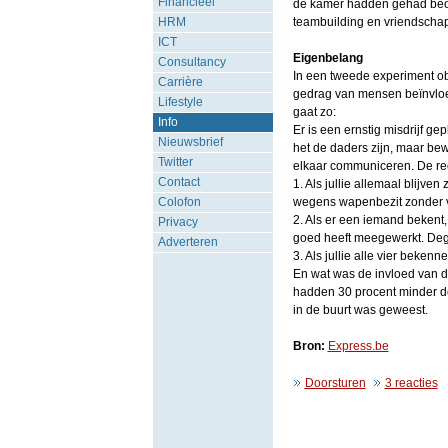
Financieel
de kamer hadden gehad beoo
HRM
teambuilding en vriendscha
ICT
Eigenbelang
Consultancy
In een tweede experiment o
Carrière
gedrag van mensen beïnvloed
Lifestyle
gaat zo:
Info
Er is een ernstig misdrijf 
Nieuwsbrief
het de daders zijn, maar bew
Twitter
elkaar communiceren. De rec
Contact
1. Als jullie allemaal blijven 
Colofon
wegens wapenbezit zonder 
2. Als er een iemand bekent,
Privacy
goed heeft meegewerkt. Deg
Adverteren
3. Als jullie alle vier bekennen,
En wat was de invloed van d
hadden 30 procent minder d
in de buurt was geweest.
Bron:
Express.be
Doorsturen
3 reacties