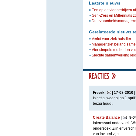
Laatste nieuws
Een op de vier bedrijven n
Gen-Z’ers en Millennials z
Duurzaamheidsmanagement 
Gerelateerde nieuwsit
Verlof voor ziek huisdier
Manager ziet belang same
Vier simpele methoden vo
Slechte samenwerking leidt
Freerk
|
|
17
-
08
-
2010
|
Is het al weer bijna 1 ap
bezig houdt.
Create Balance
|
|
9
-
0
Interessant onderzoek. Wel
onderzoek. Zijn er versch
van invloed zijn.