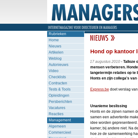
Rubrieken
Home
Nieuws
Hond op kantoor l
Artikelen
Weblog
17 augustus 2010
-
Talloze 
Autonieuws
mensen verbeteren. Honden 
Video
langetermijn relaties op te
Checklists
Honts en zijn collega's van
Contracten
Tests & Tools
Express.be
doet verslag va
Opleidingen
Persberichten
Unanieme beslissing
Vacatures
Honts en de zijnen namen de
Reacties
samen een advertentie maken
Management
idee worden gepresenteerd. 
Algemeen
kamer; bij andere niet. Na 
Commercieel
hoe ze de samenwerking hadd