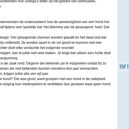
rdeelden hun collega’s beter op het gebied van vertrouwen,
p.
bserveerden de onderzoekers hoe de aanwezigheid van een hond het
t tijdens een spelletje dat ‘het dilemma van de gevangene’ heet. Dat
gepleegd. Vier gewapende mannen worden gepakt en het staat vast dat
ijs ontbreekt. Ze worden apart in de cel gezet en kunnen niet met
hter doet elke verdachte het volgende voorstel:
zwijgen, kan ik jullie niet veel maken. Je krijgt dan alleen een lichte straf
vergunning.
 is de zaak rond. Degene die bekende zal ik vrijspreken omdat hij zo
enen die niet bekenden kunnen minstens tien jaar verwachten.
 krijgen jullie alle vier vijf jaar.
e hond? Die was groot, want groepen met een hond in de nabijheid
e neiging hun medespelers te verklikken dan groepen waar geen hond