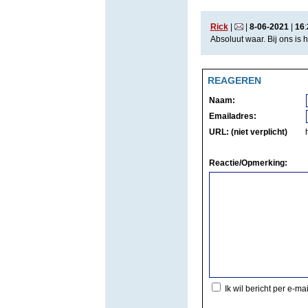
Rick
|
|
8
-
06
-
2021
|
16
:
Absoluut waar. Bij ons is 
REAGEREN
Naam:
Emailadres:
URL: (niet verplicht)
Reactie/Opmerking:
Ik wil bericht per e-ma