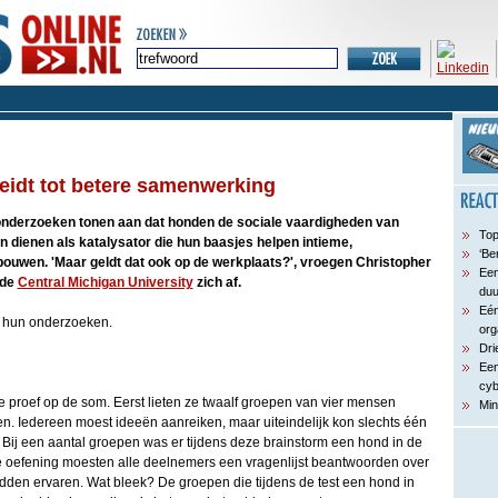
eidt tot betere samenwerking
onderzoeken tonen aan dat honden de sociale vaardigheden van
Top
dienen als katalysator die hun baasjes helpen intieme,
‘Be
 bouwen. 'Maar geldt dat ook op de werkplaats?', vroegen Christopher
Een
 de
Central Michigan University
zich af.
du
Eén
n hun onderzoeken.
org
Dri
Een
cyb
 proef op de som. Eerst lieten ze twaalf groepen van vier mensen
Min
. Iedereen moest ideeën aanreiken, maar uiteindelijk kon slechts één
Bij een aantal groepen was er tijdens deze brainstorm een hond in de
de oefening moesten alle deelnemers een vragenlijst beantwoorden over
en ervaren. Wat bleek? De groepen die tijdens de test een hond in