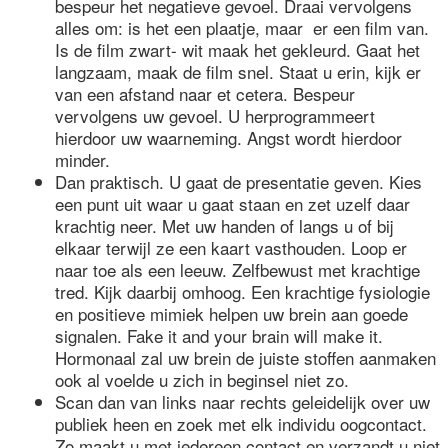
bespeur het negatieve gevoel. Draai vervolgens
alles om: is het een plaatje, maar er een film van.
Is de film zwart- wit maak het gekleurd. Gaat het
langzaam, maak de film snel. Staat u erin, kijk er
van een afstand naar et cetera. Bespeur
vervolgens uw gevoel. U herprogrammeert
hierdoor uw waarneming. Angst wordt hierdoor
minder.
Dan praktisch. U gaat de presentatie geven. Kies
een punt uit waar u gaat staan en zet uzelf daar
krachtig neer. Met uw handen of langs u of bij
elkaar terwijl ze een kaart vasthouden. Loop er
naar toe als een leeuw. Zelfbewust met krachtige
tred. Kijk daarbij omhoog. Een krachtige fysiologie
en positieve mimiek helpen uw brein aan goede
signalen. Fake it and your brain will make it.
Hormonaal zal uw brein de juiste stoffen aanmaken
ook al voelde u zich in beginsel niet zo.
Scan dan van links naar rechts geleidelijk over uw
publiek heen en zoek met elk individu oogcontact.
Zo maakt u met iedereen contact en verzandt u niet