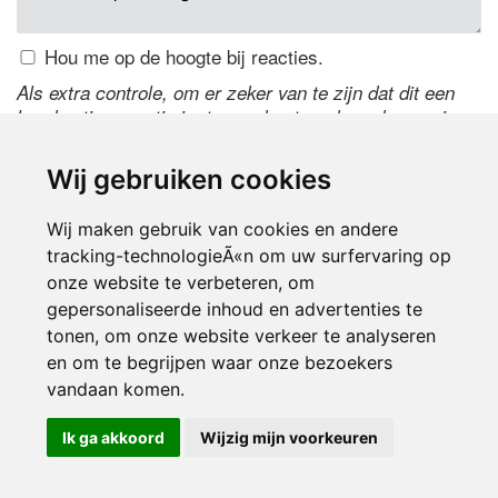
Hou me op de hoogte bij reacties.
Als extra controle, om er zeker van te zijn dat dit een
handmatige reactie is, typ onderstaande code over in
het tekstveld ernaast. Is het niet te lezen? Klik
hier
om
de code te wijzigen.
Wij gebruiken cookies
Wij maken gebruik van cookies en andere
tracking-technologieÃ«n om uw surfervaring op
onze website te verbeteren, om
gepersonaliseerde inhoud en advertenties te
tonen, om onze website verkeer te analyseren
en om te begrijpen waar onze bezoekers
Inloggen
vandaan komen.
Ik ga akkoord
Wijzig mijn voorkeuren
© 2000-2026 UFE Media:
Managersonline.nl
|
Brisk magazine
Partners:
Autowereld.com
|
Personeelsnet
| ABM Financial News