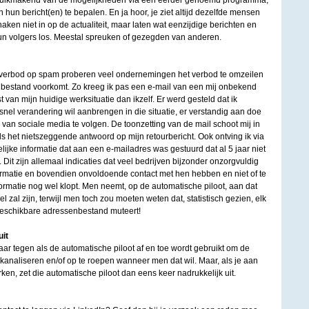
bruikmakend van de mogelijkheden via een eerder genoemd programma,
an hun bericht(en) te bepalen. En ja hoor, je ziet altijd dezelfde mensen
ken niet in op de actualiteit, maar laten wat eenzijdige berichten en
un volgers los. Meestal spreuken of gezegden van anderen.
t verbod op spam proberen veel ondernemingen het verbod te omzeilen
n bestand voorkomt. Zo kreeg ik pas een e-mail van een mij onbekend
t van mijn huidige werksituatie dan ikzelf. Er werd gesteld dat ik
 snel verandering wil aanbrengen in die situatie, er verstandig aan doe
 van sociale media te volgen. De toonzetting van de mail schoot mij in
s het nietszeggende antwoord op mijn retourbericht. Ook ontving ik via
lijke informatie dat aan een e-mailadres was gestuurd dat al 5 jaar niet
 Dit zijn allemaal indicaties dat veel bedrijven bijzonder onzorgvuldig
matie en bovendien onvoldoende contact met hen hebben en niet of te
nformatie nog wel klopt. Men neemt, op de automatische piloot, aan dat
l zal zijn, terwijl men toch zou moeten weten dat, statistisch gezien, elk
beschikbare adressenbestand muteert!
it
ar tegen als de automatische piloot af en toe wordt gebruikt om de
kanaliseren en/of op te roepen wanneer men dat wil. Maar, als je aan
ken, zet die automatische piloot dan eens keer nadrukkelijk uit.