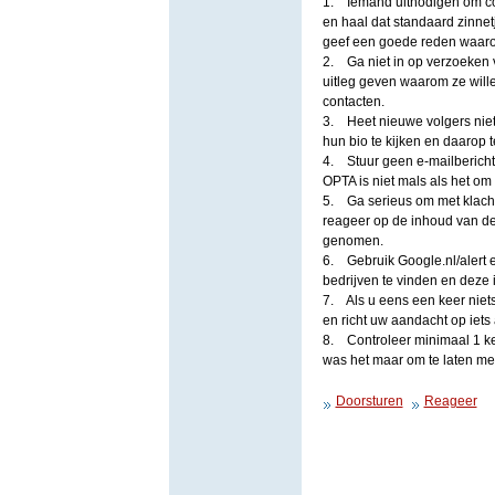
1. Iemand uitnodigen om con
en haal dat standaard zinnetj
geef een goede reden waarom
2. Ga niet in op verzoeken 
uitleg geven waarom ze wille
contacten.
3. Heet nieuwe volgers nie
hun bio te kijken en daarop
4. Stuur geen e-mailbericht
OPTA is niet mals als het om
5. Ga serieus om met klacht
reageer op de inhoud van de
genomen.
6. Gebruik Google.nl/alert 
bedrijven te vinden en deze 
7. Als u eens een keer nie
en richt uw aandacht op iets
8. Controleer minimaal 1 kee
was het maar om te laten merk
Doorsturen
Reageer