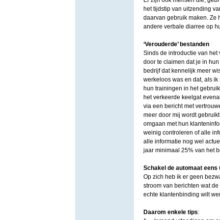
Er zijn ook mensen die, ge
het tijdstip van uitzending v
daarvan gebruik maken. Ze ha
andere verbale diarree op h
‘Verouderde’ bestanden
Sinds de introductie van he
door te claimen dat je in hu
bedrijf dat kennelijk meer wis
werkeloos was en dat, als ik
hun trainingen in het gebruik
het verkeerde keelgat evenal
via een bericht met vertrouwe
meer door mij wordt gebruikt.
omgaan met hun klanteninfor
weinig controleren of alle i
alle informatie nog wel actuee
jaar minimaal 25% van het 
Schakel de automaat eens u
Op zich heb ik er geen bezwa
stroom van berichten wat de 
echte klantenbinding wilt wer
Daarom enkele tips
: