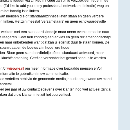
tact te leggen via LinkedIn? Geef dan bij je verzoek een reden mee
e (I\'d like to add you to my professional network on LinkedIn) weg en
 het handig is te linken.
van mensen die dit standaardzinnetje laten staan en geen verdere
n linken. Het zijn meestal ‘verzamelaars’ en geen echt waardevolle
t welkom met een standaard zinnetje maar neem even de moeite naar
 te reageren. Geef hen zonodig een advies en geen reclameboodschap!
en naar onbekenden want dat kan u letterlijk duur te staan komen. De
 spam gaat en de boetes zijn hoog; erg hoog!
en. Stuur geen standaardbriefje of een standaard antwoord, maar
 klacht/opmerking. Geef de verzender het gevoel serieus te worden
en/of
wieowie.nl
om meer informatie over bepaalde mensen en/of
informatie te gebruiken in uw communicatie.
ts te vertellen hebt via de genoemde media, houd dan gewoon uw mond
 anders!
r per jaar of uw contactgegevens over klanten nog wel actueel zijn; al
en dat u uw klanten niet uit het oog verliest.