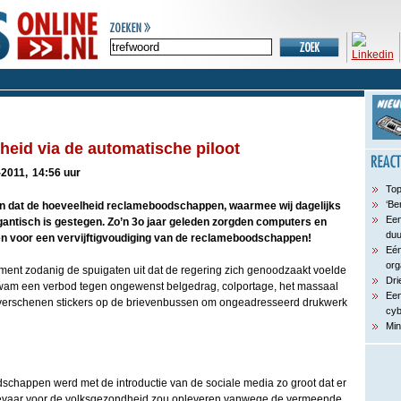
heid via de automatische piloot
-2011,
14:56 uur
Top
‘Be
jn dat de hoeveelheid reclameboodschappen, waarmee wij dagelijks
Een
ntisch is gestegen. Zo’n 3o jaar geleden zorgden computers en
du
n voor een vervijftigvoudiging van de reclameboodschappen!
Eén
org
ent zodanig de spuigaten uit dat de regering zich genoodzaakt voelde
Dri
kwam een verbod tegen ongewenst belgedrag, colportage, het massaal
Een
 verschenen stickers op de brievenbussen om ongeadresseerd drukwerk
cyb
Min
happen werd met de introductie van de sociale media zo groot dat er
gevaar voor de volksgezondheid zou opleveren vanwege de vermeende