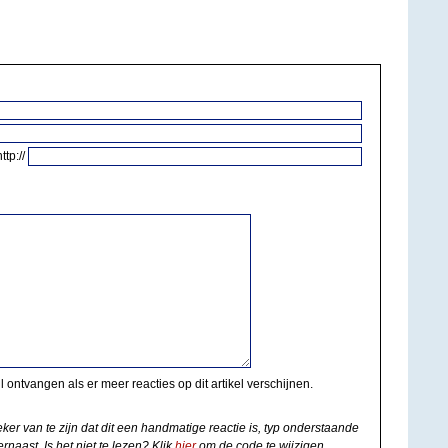
http://
il ontvangen als er meer reacties op dit artikel verschijnen.
eker van te zijn dat dit een handmatige reactie is, typ onderstaande
rnaast. Is het niet te lezen? Klik
hier
om de code te wijzigen.