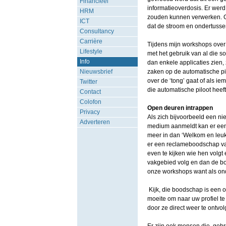
Financieel
informatieoverdosis. Er werd
HRM
zouden kunnen verwerken. Gel
ICT
dat de stroom en ondertusse
Consultancy
Carrière
Tijdens mijn workshops over 
Lifestyle
met het gebruik van al die s
Info
dan enkele applicaties zien,
Nieuwsbrief
zaken op de automatische pil
over de ‘tong’ gaat of als ie
Twitter
die automatische piloot heef
Contact
Colofon
Open deuren intrappen
Privacy
Als zich bijvoorbeeld een ni
Adverteren
medium aanmeldt kan er een
meer in dan ‘Welkom en leuk
er een reclameboodschap van
even te kijken wie hen volgt 
vakgebied volg en dan de boo
onze workshops want als ond
Kijk, die boodschap is een o
moeite om naar uw profiel te k
door ze direct weer te ontvol