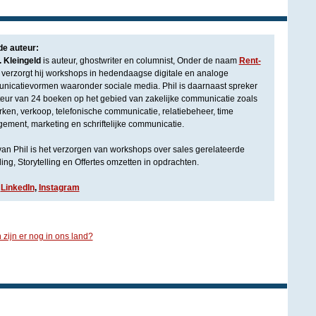
de auteur:
. Kleingeld
is auteur, ghostwriter en columnist, Onder de naam
Rent-
verzorgt hij workshops in hedendaagse digitale en analoge
nicatievormen waaronder sociale media. Phil is daarnaast spreker
eur van 24 boeken op het gebied van zakelijke communicatie zoals
ken, verkoop, telefonische communicatie, relatiebeheer, time
ment, marketing en schriftelijke communicatie.
van Phil is het verzorgen van workshops over sales gerelateerde
ng, Storytelling en Offertes omzetten in opdrachten.
,
LinkedIn
,
Instagram
 zijn er nog in ons land?