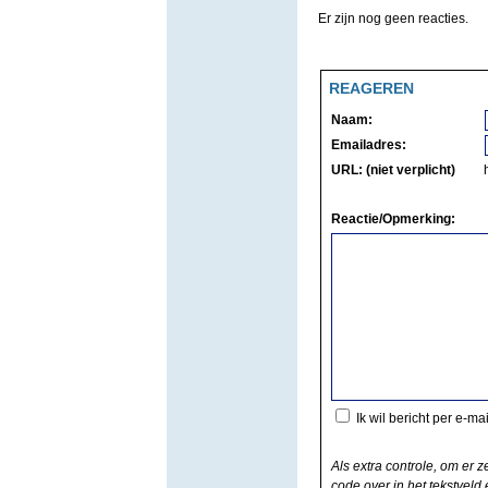
Er zijn nog geen reacties.
REAGEREN
Naam:
Emailadres:
URL: (niet verplicht)
Reactie/Opmerking:
Ik wil bericht per e-ma
Als extra controle, om er z
code over in het tekstveld e