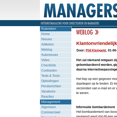
Rubrieken
Home
Nieuws
Klantonvriendelijk
Artikelen
Weblog
Door:
Phil Kleingeld
,
01-06
Autonieuws
Video
Het zal niemand ontgaan zi
gebombardeerd worden, giga
Checklists
daarna internettoepassinge
Contracten
Tests & Tools
Het liep op een gegeven mom
Opleidingen
daartegen op te treden. Er 
Persberichten
verzenden van e-mail en er
Vacatures
te weren.
Reacties
Management
Algemeen
Informatie bombardement
Het bombardement van boodsc
Commercieel
gevreesd werd dat dit een 