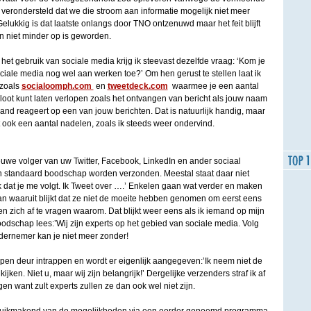
 verondersteld dat we die stroom aan informatie mogelijk niet meer
ukkig is dat laatste onlangs door TNO ontzenuwd maar het feit blijft
n niet minder op is geworden.
het gebruik van sociale media krijg ik steevast dezelfde vraag: ‘Kom je
ociale media nog wel aan werken toe?’ Om hen gerust te stellen laat ik
 zoals
socialoomph.com
en
tweetdeck.com
waarmee je een aantal
oot kunt laten verlopen zoals het ontvangen van bericht als jouw naam
mand reageert op een van jouw berichten. Dat is natuurlijk handig, maar
t ook een aantal nadelen, zoals ik steeds weer ondervind.
euwe volger van uw Twitter, Facebook, LinkedIn en ander sociaal
 standaard boodschap worden verzonden. Meestal staat daar niet
 dat je me volgt. Ik Tweet over ….’ Enkelen gaan wat verder en maken
 waaruit blijkt dat ze niet de moeite hebben genomen om eerst eens
en zich af te vragen waarom. Dat blijkt weer eens als ik iemand op mijn
dschap lees:’Wij zijn experts op het gebied van sociale media. Volg
ernemer kan je niet meer zonder!
pen deur intrappen en wordt er eigenlijk aangegeven:’Ik neem niet de
ijken. Niet u, maar wij zijn belangrijk!’ Dergelijke verzenders straf ik af
gen want zult experts zullen ze dan ook wel niet zijn.