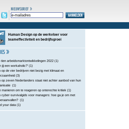
Human Design op de werkvloer voor
teameffectiviteit en bedrijfsgroei
 tien arbeidsmarktontwikkelingen 2022
(1)
n jij een workaholic?’
(1)
 op de vier bedrijven niet bezig met klimaat en
urzaamheid
(3)
 op zeven Nederlanders staat niet achter aanbod van hun
anisatie
(1)
e manieren om te reageren op onterechte kritiek
(1)
 cyber-survivalgids voor managers: hoe ga je om met
eraanvallen?
(1)
d your data
(1)