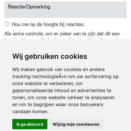
Hou me op de hoogte bij reacties.
Als extra controle, om er zeker van te zijn dat dit een
handmatige reactie is, typ onderstaande code over in
het tekstveld ernaast. Is het niet te lezen? Klik
hier
om
de code te wijzigen.
Wij gebruiken cookies
Wij maken gebruik van cookies en andere
tracking-technologieÃ«n om uw surfervaring op
onze website te verbeteren, om
gepersonaliseerde inhoud en advertenties te
tonen, om onze website verkeer te analyseren
en om te begrijpen waar onze bezoekers
Inloggen
vandaan komen.
Ik ga akkoord
Wijzig mijn voorkeuren
© 2000-2026 UFE Media:
Managersonline.nl
|
Brisk magazine
Partners:
Autowereld.com
|
Personeelsnet
| ABM Financial News