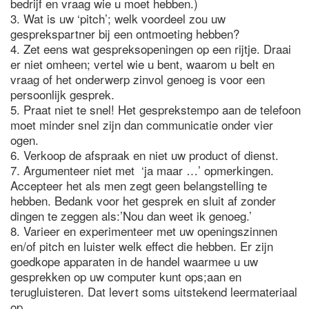
bedrijf en vraag wie u moet hebben.)
3. Wat is uw ‘pitch’; welk voordeel zou uw
gesprekspartner bij een ontmoeting hebben?
4. Zet eens wat gespreksopeningen op een rijtje. Draai
er niet omheen; vertel wie u bent, waarom u belt en
vraag of het onderwerp zinvol genoeg is voor een
persoonlijk gesprek.
5. Praat niet te snel! Het gesprekstempo aan de telefoon
moet minder snel zijn dan communicatie onder vier
ogen.
6. Verkoop de afspraak en niet uw product of dienst.
7. Argumenteer niet met ‘ja maar …’ opmerkingen.
Accepteer het als men zegt geen belangstelling te
hebben. Bedank voor het gesprek en sluit af zonder
dingen te zeggen als:’Nou dan weet ik genoeg.’
8. Varieer en experimenteer met uw openingszinnen
en/of pitch en luister welk effect die hebben. Er zijn
goedkope apparaten in de handel waarmee u uw
gesprekken op uw computer kunt ops;aan en
terugluisteren. Dat levert soms uitstekend leermateriaal
op.