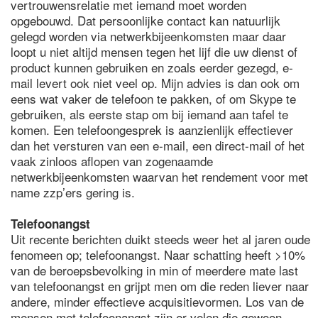
vertrouwensrelatie met iemand moet worden
opgebouwd. Dat persoonlijke contact kan natuurlijk
gelegd worden via netwerkbijeenkomsten maar daar
loopt u niet altijd mensen tegen het lijf die uw dienst of
product kunnen gebruiken en zoals eerder gezegd, e-
mail levert ook niet veel op. Mijn advies is dan ook om
eens wat vaker de telefoon te pakken, of om Skype te
gebruiken, als eerste stap om bij iemand aan tafel te
komen. Een telefoongesprek is aanzienlijk effectiever
dan het versturen van een e-mail, een direct-mail of het
vaak zinloos aflopen van zogenaamde
netwerkbijeenkomsten waarvan het rendement voor met
name zzp’ers gering is.
Telefoonangst
Uit recente berichten duikt steeds weer het al jaren oude
fenomeen op; telefoonangst. Naar schatting heeft >10%
van de beroepsbevolking in min of meerdere mate last
van telefoonangst en grijpt men om die reden liever naar
andere, minder effectieve acquisitievormen. Los van de
mensen met telefoonangst zijn er velen die gewoon