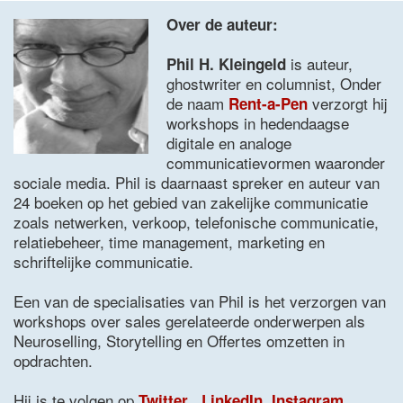
Over de auteur:
is auteur,
Phil H. Kleingeld
ghostwriter en columnist, Onder
de naam
verzorgt hij
Rent-a-Pen
workshops in hedendaagse
digitale en analoge
communicatievormen waaronder
sociale media. Phil is daarnaast spreker en auteur van
24 boeken op het gebied van zakelijke communicatie
zoals netwerken, verkoop, telefonische communicatie,
relatiebeheer, time management, marketing en
schriftelijke communicatie.
Een van de specialisaties van Phil is het verzorgen van
workshops over sales gerelateerde onderwerpen als
Neuroselling, Storytelling en Offertes omzetten in
opdrachten.
Hij is te volgen op
,
Twitter
LinkedIn
,
Instagram