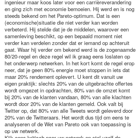
ingenieur maar koos later voor een carrièreverandering
en ging zich met economie bemoeien. Hij werd en is nog
steeds bekend om het Pareto-optimum. Dat is een
(economische)situatie die niet verder kan worden
verbeterd. Hij stelde dat je de middelen, waarover een
samenleving beschikt, op een bepaald moment niet
verder kan verdelen zonder dat er iemand op achteruit
gaat. Waar hij verder om bekend werd is de zogenaamde
80/20-regel en deze regel wil ik graag eens loslaten op
het onderwerp netwerken. In het kort komt de regel erop
neer, dat je geen 80% energie moet stoppen in iets dat
maar 20% rendement oplevert. U kent dit vanuit uw
eigen praktijk: slechts 20% van de uitgebrachte offertes
wordt omgezet in opdrachten, 80% van de omzet komt
bij 20% van de klanten vandaan, 80% van alle klachten
wordt door 20% van de klanten gemeld. Ook valt bij
Twitter op, dat 80% van alle Tweets wordt geleverd door
20% van de Twitteraars. Het wordt dus tijd om eens te
analyseren of de Wet van Pareto ook van toepassing is
op uw netwerk.
Kijk eens kritisch naar uw netwerk en stel uzelf de