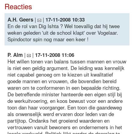
Reacties
|
|
A.H. Geers
17-11-2008 10:33
En de rol van Dig Ishta ? Wel toevallig dat hij twee
weken geleden 'uit de school klapt' over Vogelaar.
Spindoctor spin nog maar een keer !
|
|
P. Alm
17-11-2008 11:06
Het willen tonen van balans tussen mannen en vrouw
is niet een geldig argument. De leiding was kennelijk
niet capabel genoeg om te kiezen uit kwalitatief
goede mannen en vrouwen, die bovendien bereid
waren om te conformeren in een bepaalde richting.
De betreffende minister hanteerde een eigen stijl bij
de werkuitvoering, en koos bewust voor een andere
toon dan haar voorganger. Een toon die gaandeweg
als onwenselijk werd ervaren door leden van de
partijtop. Ondanks het groeiend waarderen en
vertrouwen vanuit bewoners en ondernemers in het
locale werkveld. Politiek lijkt eerder de doorslag te