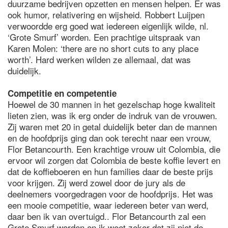
duurzame bedrijven opzetten en mensen helpen. Er was
ook humor, relativering en wijsheid. Robbert Luijpen
verwoordde erg goed wat iedereen eigenlijk wilde, nl.
‘Grote Smurf’ worden. Een prachtige uitspraak van
Karen Molen: ‘there are no short cuts to any place
worth’. Hard werken wilden ze allemaal, dat was
duidelijk.
Competitie en competentie
Hoewel de 30 mannen in het gezelschap hoge kwaliteit
lieten zien, was ik erg onder de indruk van de vrouwen.
Zij waren met 20 in getal duidelijk beter dan de mannen
en de hoofdprijs ging dan ook terecht naar een vrouw,
Flor Betancourth. Een krachtige vrouw uit Colombia, die
ervoor wil zorgen dat Colombia de beste koffie levert en
dat de koffieboeren en hun families daar de beste prijs
voor krijgen. Zij werd zowel door de jury als de
deelnemers voorgedragen voor de hoofdprijs. Het was
een mooie competitie, waar iedereen beter van werd,
daar ben ik van overtuigd.. Flor Betancourth zal een
Grote Smurf worden en ik weet zeker dat zij niet de