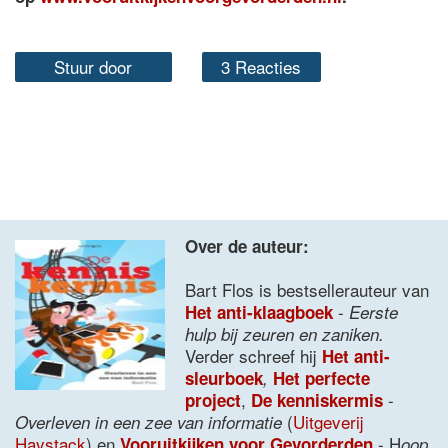
Stuur door
3 Reacties
Over de auteur:
Bart Flos is bestsellerauteur van
-
Het anti-klaagboek
Eerste
hulp bij zeuren en zaniken.
Verder schreef hij
Het anti-
sleurboek
,
Het perfecte
,
-
project
De kenniskermis
(
Uitgeverij
Overleven in een zee van informatie
Haystack
) en
- H
Vooruitkijken voor Gevorderden
oop