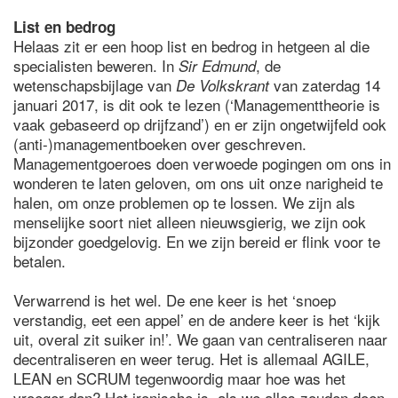
List en bedrog
Helaas zit er een hoop list en bedrog in hetgeen al die
specialisten beweren. In
, de
Sir Edmund
wetenschapsbijlage van
van zaterdag 14
De Volkskrant
januari 2017, is dit ook te lezen (‘Managementtheorie is
vaak gebaseerd op drijfzand’) en er zijn ongetwijfeld ook
(anti-)managementboeken over geschreven.
Managementgoeroes doen verwoede pogingen om ons in
wonderen te laten geloven, om ons uit onze narigheid te
halen, om onze problemen op te lossen. We zijn als
menselijke soort niet alleen nieuwsgierig, we zijn ook
bijzonder goedgelovig. En we zijn bereid er flink voor te
betalen.
Verwarrend is het wel. De ene keer is het ‘snoep
verstandig, eet een appel’ en de andere keer is het ‘kijk
uit, overal zit suiker in!’. We gaan van centraliseren naar
decentraliseren en weer terug. Het is allemaal AGILE,
LEAN en SCRUM tegenwoordig maar hoe was het
vroeger dan? Het ironische is, als we alles zouden doen