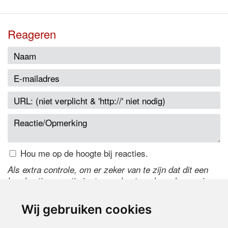
Reageren
Hou me op de hoogte bij reacties.
Als extra controle, om er zeker van te zijn dat dit een
handmatige reactie is, typ onderstaande code over in
het tekstveld ernaast. Is het niet te lezen? Klik
hier
om
de code te wijzigen.
Wij gebruiken cookies