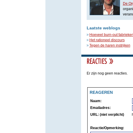
De Org
organ
verand
Laatste weblogs
Hoeveel burn-out fabrieken
Het rationeel discours
Tegen de haren instrijken
Er zijn nog geen reacties.
REAGEREN
Naam:
Emailadres:
URL: (niet verplicht)
Reactie/Opmerking: