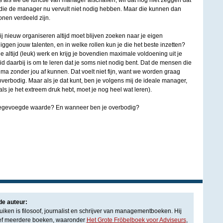
als we de functie van manager afschaffen, wil dat nog niet zeggen dat
 die de manager nu vervult niet nodig hebben. Maar die kunnen dan
onen verdeeld zijn.
 bij nieuw organiseren altijd moet blijven zoeken naar je eigen
gen jouw talenten, en in welke rollen kun je die het beste inzetten?
je altijd (leuk) werk en krijg je bovendien maximale voldoening uit je
id daarbij is om te leren dat je soms niet nodig bent. Dat de mensen die
ima zonder jou af kunnen. Dat voelt niet fijn, want we worden graag
overbodig. Maar als je dat kunt, ben je volgens mij de ideale manager,
 als je het extreem druk hebt, moet je nog heel wat leren).
oegevoegde waarde? En wanneer ben je overbodig?
de auteur:
iken is filosoof, journalist en schrijver van managementboeken. Hij
ef meerdere boeken, waaronder
Het Grote Fröbelboek voor Adviseurs
,