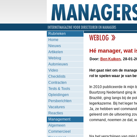
Rubrieken
Home
Nieuws
Hé manager, wat 
Artikelen
Weblog
Door:
Ben Kuiken
,
28-01-2
Autonieuws
Video
Het gaat niet om de manager
rol te spelen waar je van be
Checklists
Contracten
In 2010 publiceerde ik mijn
Tests & Tools
Buurtzorg Nederland ging ik
Opleidingen
Brazilië, ging langs bij de po
Persberichten
legerkazerne. Bij het leger
Vacatures
Ja, ze hebben wel commandan
Reacties
geleerd om de uitvoering zov
Management
command, noemen ze dat, waar
Algemeen
Commercieel
Na het verschijnen van mijn