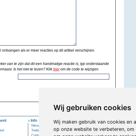
il ontvangen als er meer reacties op dit artikel verschijnen.
eker van te zijn dat dit een handmatige reactie is, typ onderstaande
rnaast. Is het niet te lezen? Klik
hier
om de code te wijzigen.
Wij gebruiken cookies
ent
Info
Mijn Account
Wij maken gebruik van cookies en 
Nieuwsbrief
Inloggen
op onze website te verbeteren, om 
eel
Twitter
Contact