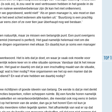
s ook zo), ik zou veel te veel vertrouwen hebben in het goede in de
n naïeve wereldverbeteraar zijn (ik kan het niet ontkennen).
we geprobeerd, werkt niet!’ ‘Als er geen manager is, wie moet er dan
 het weet schiet iedereen alle kanten uit.’ ‘Buurtzorg is een prachtig
r eens zien of ze over tien jaar überhaupt nog wel bestaan.’
n natuurlijk, maar ze missen een belangrijk punt. Een punt overigens
gemist (niemand is perfect). Het gaat namelijk helemaal niet om die
 dingen organiseren met elkaar. En daarbij kun je soms een manager
werkwoord. Het is iets dat je doet, en waar je vaak ook moeite voor
nlijk iedere keer en in elke situatie opnieuw. Vandaar dat ik het nieuw
 Het gaat er daarbij om dat je een inschatting maakt van de situatie,
aagt: wat is hier nodig? Hoe organiseren we het op een manier dat de
ediend? En wat of wie hebben we daarbij nodig?
wee richtlijnen of goede ideeën van belang. De eerste is dat je niet denkt
Functies beperken, rollen scheppen ruimte. Bij een functie horen namelijk
npakketten en verantwoordelijkheden, die meestal ook nog eens in beton
 op het terrein van de ander, dan ga je het horen! Een rol kun je
vidu meerdere rollen tegelijk spelen. Net afhankelijk van wat er op dat