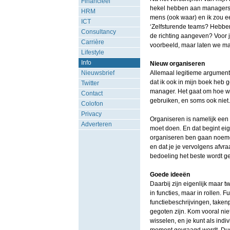
Financieel
hekel hebben aan managers (i
HRM
mens (ook waar) en ik zou ee
ICT
‘Zelfsturende teams? Hebben 
Consultancy
de richting aangeven? Voor je
Carrière
voorbeeld, maar laten we maa
Lifestyle
Info
Nieuw organiseren
Nieuwsbrief
Allemaal legitieme argumente
dat ik ook in mijn boek heb 
Twitter
manager. Het gaat om hoe we
Contact
gebruiken, en soms ook niet.
Colofon
Privacy
Organiseren is namelijk een 
Adverteren
moet doen. En dat begint eige
organiseren ben gaan noemen.
en dat je je vervolgens afvr
bedoeling het beste wordt g
Goede ideeën
Daarbij zijn eigenlijk maar t
in functies, maar in rollen. 
functiebeschrijvingen, take
gegoten zijn. Kom vooral niet
wisselen, en je kunt als indi