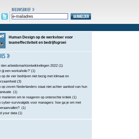
Human Design op de werkvloer voor
teameffectiviteit en bedrijfsgroei
 tien arbeidsmarktontwikkelingen 2022
(1)
n jij een workaholic?’
(1)
 op de vier bedrijven niet bezig met klimaat en
urzaamheid
(3)
 op zeven Nederlanders staat niet achter aanbod van hun
anisatie
(1)
e manieren om te reageren op onterechte kritiek
(1)
 cyber-survivalgids voor managers: hoe ga je om met
eraanvallen?
(1)
d your data
(1)