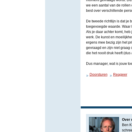
moment gevraagd wordt. Dus 
we een aantal van de rollen
best over verschillende pers
De tweede richtlijn is dat je
toegevoegde waarde. Waar lig
Als je daar achter komt, heb 
werk. De kunst en moeilijkhe
ergens mee bezig zijn het pr
gevraagd en zijn niet graag 
die het nooit druk heeft (dus
Dus manager, wat is jouw t
Doorsturen
Reageer
Over 
Ben Ku
schre