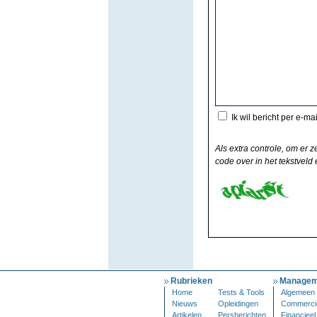
Ik wil bericht per e-ma
Als extra controle, om er z
code over in het tekstveld e
Rubrieken
Managem
Home
Tests & Tools
Algemeen
Nieuws
Opleidingen
Commerci
Artikelen
Persberichten
Financieel