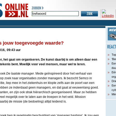
is jouw toegevoegde waarde?
016,
09:43 uur
Top
‘Be
, het gaat om organiseren. De kunst daarbij is om alleen daar een
Een
tekenis bent. Moeilijk voor veel mensen, maar wel te leren.
du
Eén
 boek
De laatste manager
. Mede geïnspireerd door het verhaal van
org
 op zoek naar organisaties zonder managers. Ik bezocht Semco in
Dri
litie, liep mee in het ziekenhuis en klopte zelfs aan de poort van een
Een
 hebben ze inderdaad geen managers, en dat gaat al eeuwenlang goed.
cyb
ten, en zijn ook strak hiërarchisch georganiseerd. Maar ze hebben
Min
eel mogelijk over te laten aan de troepen in het veld. Mission
bij de missie (de bedoeling) altijd leidend is.
 boek ben ik regelmatig beschuldigd van ‘manager bashing’. Ik zou een