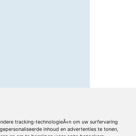
andere tracking-technologieÃ«n om uw surfervaring
gepersonaliseerde inhoud en advertenties te tonen,