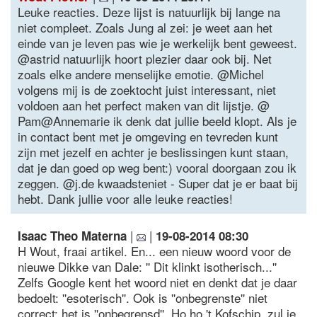
Leuke reacties. Deze lijst is natuurlijk bij lange na
niet compleet. Zoals Jung al zei: je weet aan het
einde van je leven pas wie je werkelijk bent geweest.
@astrid natuurlijk hoort plezier daar ook bij. Net
zoals elke andere menselijke emotie. @Michel
volgens mij is de zoektocht juist interessant, niet
voldoen aan het perfect maken van dit lijstje. @
Pam@Annemarie ik denk dat jullie beeld klopt. Als je
in contact bent met je omgeving en tevreden kunt
zijn met jezelf en achter je beslissingen kunt staan,
dat je dan goed op weg bent:) vooral doorgaan zou ik
zeggen. @j.de kwaadsteniet - Super dat je er baat bij
hebt. Dank jullie voor alle leuke reacties!
|
|
Isaac Theo Materna
19-08-2014 08:30
H Wout, fraai artikel. En... een nieuw woord voor de
nieuwe Dikke van Dale: '' Dit klinkt isotherisch...''
Zelfs Google kent het woord niet en denkt dat je daar
bedoelt: ''esoterisch''. Ook is ''onbegrenste'' niet
correct: het is ''onbegrensd''. Ho ho 't Kofschip, zul je