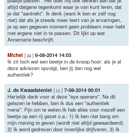
plaatje passen''. Het doet mij ook denken aan dat je
altijd datgene tegenkomt waar je van kunt leren, dat
je dat ''aantrekt''. Ik denk (want ik ben er zelf nog
niet) dat als je steeds meer leert van je ervaringen,
je op een gegeven moment geen probleem meer hebt
met ergens niet in te passen. Dit lijkt op wat
Annemarie beschrijft.
|
|
Michel
6-08-2014 14:03
Ik zit toch wel een beetje in de knoop hoor: als je al
deze adviezen opvolgt, ben jij dan nog wel
authentiek?
|
|
J. de Kwaadsteniet
7-08-2014 00:01
Hartelijk dank voor al deze ''eye openers''. Na dit
gelezen te hebben, ben ik dus een ''authentiek
mens''. Fijn om te weten.Ik heb alles voor mezelf een
beetje op een rij gezet o.a.: 1) Ik ben niet bang om
mijn mening te geven (wordt niet altijd gewaardeerd).
2) Ik word gedreven door innerlijke drijfveren. 3) Ik