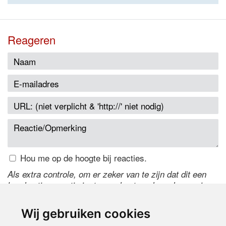
Reageren
Hou me op de hoogte bij reacties.
Als extra controle, om er zeker van te zijn dat dit een
handmatige reactie is, typ onderstaande code over in
het tekstveld ernaast. Is het niet te lezen? Klik
hier
om
de code te wijzigen.
Wij gebruiken cookies