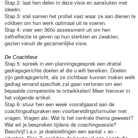
Stap 2: laat hen delen in deze visie en aansluiten met
ideeën.
Stap 3: stel samen het profiel vast waar ze aan dienen te
voldoen om hun werk optimaal uit te voeren.
Stap 4: voer een 360o assessment uit om hen
zelfreflectie te geven op hun sterkten en zwakten,
gezien vanuit de gezamenlijke visie.
De Coachfase
Stap 5: spreek in een planningsgesprek een drietal
gedragsgerichte doelen af die u wilt bereiken. Doelen
zijn gedragsgericht, als ze zichtbaar kunnen maken welk
gedrag iemand specifiek zal gaan vertonen om een
bepaalde competentie te ontwikkelen! Meer hierover in
het volgende artikel.
Stap 6: stuur hen een week voorafgaand aan de
coachingsafspraken een voorbereidingsformulier met
vragen. Vragen als: Wat is het centrale thema geweest?
Wat wil je bespreken tijdens de coachingsessie?
Beschrijf t.a.v. je doelstellingen een aantal + en -
situaties. Stap 7: geef hen de keuze uit een coach die