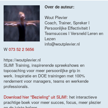
Over de auteur:
Wout Plevier
Coach, Trainer, Spreker l
Persoonlijke Effectiviteit l
Teamsucces l Versneld Leren en
Lezen
info@woutplevier.nl
W
073 52 2 5656
https://woutplevier.nl
SLiM! Training, inspirerende spreekshows en
topcoaching voor meer persoonlijke grip in
werk. Inspiratie en DOE trainingen met 100%
rendement voor managers, teams en werkende
professionals.
Download hier "Bezieling" uit SLiM!:
het interactieve
prachtige boek voor meer succes, focus, meer plezier
en de juiste balans.