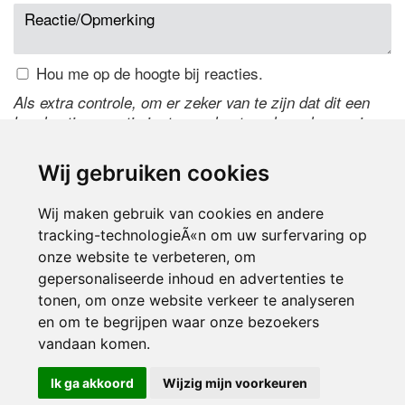
Hou me op de hoogte bij reacties.
Als extra controle, om er zeker van te zijn dat dit een
handmatige reactie is, typ onderstaande code over in
het tekstveld ernaast. Is het niet te lezen? Klik
hier
om
de code te wijzigen.
Wij gebruiken cookies
Wij maken gebruik van cookies en andere
tracking-technologieÃ«n om uw surfervaring op
onze website te verbeteren, om
gepersonaliseerde inhoud en advertenties te
tonen, om onze website verkeer te analyseren
en om te begrijpen waar onze bezoekers
Inloggen
vandaan komen.
Ik ga akkoord
Wijzig mijn voorkeuren
© 2000-2026 UFE Media:
Managersonline.nl
|
Brisk magazine
Partners:
Autowereld.com
|
Personeelsnet
| ABM Financial News