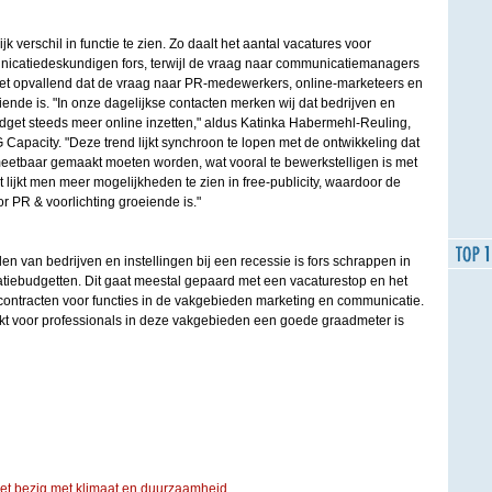
jk verschil in functie te zien. Zo daalt het aantal vacatures voor
catiedeskundigen fors, terwijl de vraag naar communicatiemanagers
 is het opvallend dat de vraag naar PR-medewerkers, online-marketeers en
de is. "In onze dagelijkse contacten merken wij dat bedrijven en
udget steeds meer online inzetten," aldus Katinka Habermehl-Reuling,
apacity. "Deze trend lijkt synchroon te lopen met de ontwikkeling dat
meetbaar gemaakt moeten worden, wat vooral te bewerkstelligen is met
t lijkt men meer mogelijkheden te zien in free-publicity, waardoor de
 PR & voorlichting groeiende is."
n van bedrijven en instellingen bij een recessie is fors schrappen in
iebudgetten. Dit gaat meestal gepaard met een vacaturestop en het
e contracten voor functies in de vakgebieden marketing en communicatie.
t voor professionals in deze vakgebieden een goede graadmeter is
iet bezig met klimaat en duurzaamheid