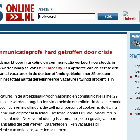
municatieprofs hard getroffen door crisis
dsmarkt voor marketing en communicatie verkeert nog steeds in
Top
de kwartaalanalyse van
USG Capacity
. Ten opzichte van de eerste drie
‘Be
aantal vacatures in de desbetreffende gebieden met 25 procent
Een
an het totaal aantal geregistreerde vacatures twintig procent is in
du
Eén
org
catures in de arbeidsmarkt voor marketing en communicatie is met 29
Dri
tures die worden aangeboden via arbeidsintermediairs. In de totale markt
Een
j bedrijven en instellingen, die zelf naar personeel zoeken, is de daling
cyb
name van elf procent in totaal. Het totaal aantal HBO/WO vacatures in
Min
eds dalende. Deze vermindering is voornamelijk een gevolg van een
anisaties die zelf werven. Daarentegen lijken vacatures bij
zichte van vorig jaar, weer toe te nemen.