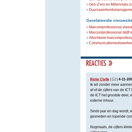
Gen-Z’ers en Millennials z
Duurzaamheidsmanagement 
Gerelateerde nieuwsit
Marcomprofessional vreest
Marcomprofessional blijft 
Allochtone marcomprofessi
Communicatiemedewerker p
Rene Civile
|
|
4
-
11
-
20
Ik wil zonder meer aannem
af of de cijfers van de IC
de ICT het grootste deel,
externe inhuur.
Sinds jaar en dag wordt, w
gesneden en lopende cont
Nogmaals, de cijfers klin