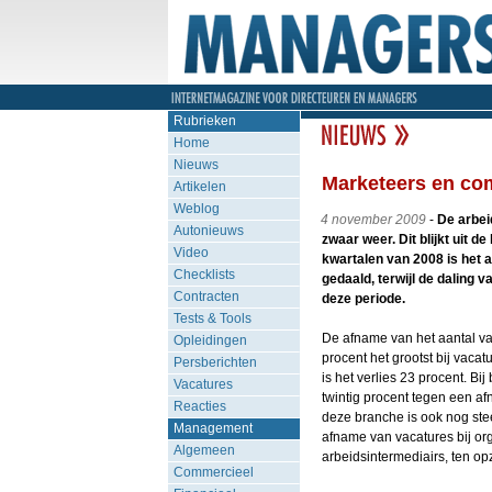
Rubrieken
Home
Nieuws
Marketeers en com
Artikelen
Weblog
4 november 2009
-
De arbei
Autonieuws
zwaar weer. Dit blijkt uit 
Video
kwartalen van 2008 is het 
Checklists
gedaald, terwijl de daling v
Contracten
deze periode.
Tests & Tools
De afname van het aantal va
Opleidingen
procent het grootst bij vaca
Persberichten
is het verlies 23 procent. Bi
Vacatures
twintig procent tegen een af
Reacties
deze branche is ook nog ste
Management
afname van vacatures bij org
Algemeen
arbeidsintermediairs, ten op
Commercieel