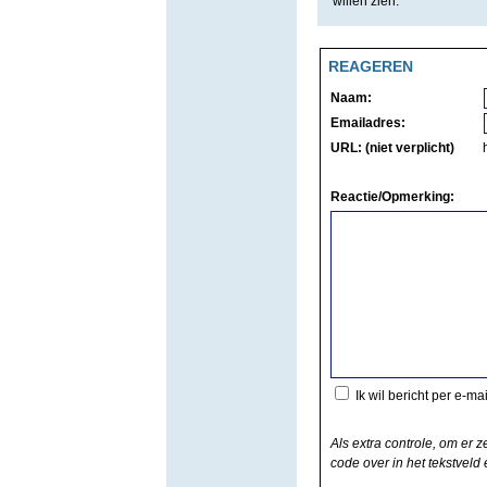
willen zien.
REAGEREN
Naam:
Emailadres:
URL: (niet verplicht)
Reactie/Opmerking:
Ik wil bericht per e-ma
Als extra controle, om er z
code over in het tekstveld e