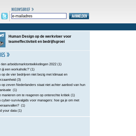
Human Design op de werkvloer voor
teameffectiviteit en bedrijfsgroei
 tien arbeidsmarktontwikkelingen 2022
(1)
n jij een workaholic?’
(1)
 op de vier bedrijven niet bezig met klimaat en
urzaamheid
(3)
 op zeven Nederlanders staat niet achter aanbod van hun
anisatie
(1)
e manieren om te reageren op onterechte kritiek
(1)
 cyber-survivalgids voor managers: hoe ga je om met
eraanvallen?
(1)
d your data
(1)