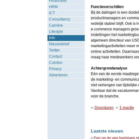
Financieel
HRM
Functieverschillen
Bij de dalingen is een duideli
ICT
productmanagers en communi
Consultancy
redelijk stabiel blijft. Ook
Carrière
e-commerce managers groeien
Lifestyle
instellingen het marketingb
Info
algemeen directeur van USG C
Nieuwsbrief
marketingactiviteiten meer 
Twitter
online activiteiten. Daarnaas
Contact
vraag naar medewerkers voor
Colofon
Achtergrondanalyse
Privacy
Eén van de eerste maatregele
Adverteren
de marketing- en communicat
niet verlengen van tijdelijk
Vandaar dat de vacaturemark
voor de branche.
Doorsturen
1 reactie
Laatste nieuws
Een op de vier bedrijven n