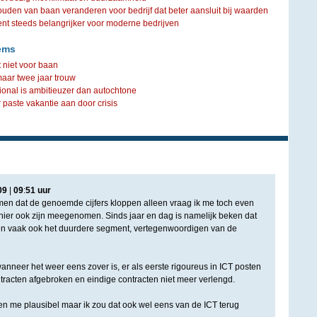
ouden van baan veranderen voor bedrijf dat beter aansluit bij waarden
steeds belangrijker voor moderne bedrijven
ems
 niet voor baan
maar twee jaar trouw
onal is ambitieuzer dan autochtone
aste vakantie aan door crisis
09
|
09
:
51
uur
en dat de genoemde cijfers kloppen alleen vraag ik me toch even
T hier ook zijn meegenomen. Sinds jaar en dag is namelijk beken dat
 en vaak ook het duurdere segment, vertegenwoordigen van de
anneer het weer eens zover is, er als eerste rigoureus in ICT posten
racten afgebroken en eindige contracten niet meer verlengd.
ken me plausibel maar ik zou dat ook wel eens van de ICT terug