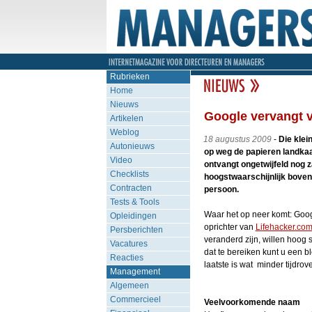
Rubrieken
Home
Nieuws
Google vervangt v
Artikelen
Weblog
18 augustus 2009
-
Die klei
Autonieuws
op weg de papieren landkaar
Video
ontvangt ongetwijfeld nog 
Checklists
hoogstwaarschijnlijk bovend
Contracten
persoon.
Tests & Tools
Waar het op neer komt: Googl
Opleidingen
oprichter van
Lifehacker.co
Persberichten
veranderd zijn, willen hoog
Vacatures
dat te bereiken kunt u een 
Reacties
laatste is wat minder tijdrov
Management
Algemeen
Commercieel
Veelvoorkomende naam