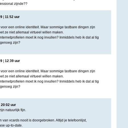
essional zijnde??
09
|
11
:
52
uur
voor een online identiteit. Maar sommige tastbare dingen zijn
t ze niet allemaal virtueel willen maken.
ternetprofielen moet ik nog invullen? Inmiddels heb ik dat al tig
 genoeg zijn?
09
|
12
:
39
uur
voor een online identiteit. Maar sommige tastbare dingen zijn
t ze niet allemaal virtueel willen maken.
ternetprofielen moet ik nog invullen? Inmiddels heb ik dat al tig
 genoeg zijn?
|
20
:
02
uur
jn natuurlijk fijn.
van vcards nooit is doorgebroken. Altijd je telefoonlijst,
se up-to-date.