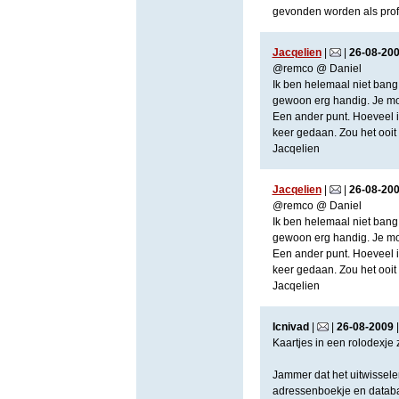
gevonden worden als prof
Jacqelien
|
|
26
-
08
-
20
@remco @ Daniel
Ik ben helemaal niet bang 
gewoon erg handig. Je moe
Een ander punt. Hoeveel in
keer gedaan. Zou het ooit
Jacqelien
Jacqelien
|
|
26
-
08
-
20
@remco @ Daniel
Ik ben helemaal niet bang 
gewoon erg handig. Je moe
Een ander punt. Hoeveel in
keer gedaan. Zou het ooit
Jacqelien
Icnivad
|
|
26
-
08
-
2009
Kaartjes in een rolodexje zi
Jammer dat het uitwisselen 
adressenboekje en databa