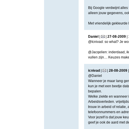
Bij Google verdwijnt alles t
alleen jouw gegevens, ook
Met vriendelijk gekleurde 
Daniel
|
|
27
-
08
-
2009
|
@Icnivad: so what? Je wor
@Jacqelien: inderdaad, ik 
vullen zijn.... Keuzes mak
icnivad
|
|
28
-
08
-
2009
@Daniel
Wanneer je maar lang ge
kun je met een beetje dat
bepalen.
Welke ziekte en wanneer 
Arbeidsverleden. vrijetij
trouw in arbeid of relati
telefoonnummers en adres
Voor jezelf is dat jouw ke
geef je ook de aard met de 