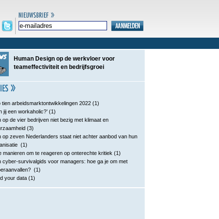
Human Design op de werkvloer voor
teameffectiviteit en bedrijfsgroei
 tien arbeidsmarktontwikkelingen 2022
(1)
n jij een workaholic?’
(1)
 op de vier bedrijven niet bezig met klimaat en
urzaamheid
(3)
 op zeven Nederlanders staat niet achter aanbod van hun
anisatie
(1)
e manieren om te reageren op onterechte kritiek
(1)
 cyber-survivalgids voor managers: hoe ga je om met
eraanvallen?
(1)
d your data
(1)