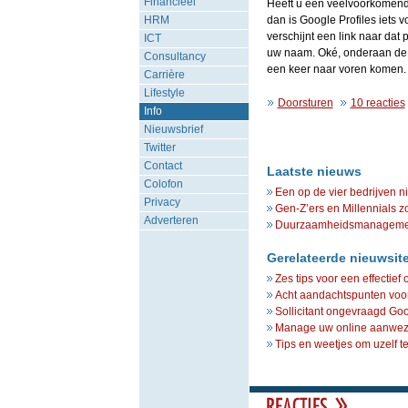
Financieel
Heeft u een veelvoorkomende
HRM
dan is Google Profiles iets v
verschijnt een link naar dat
ICT
uw naam. Oké, onderaan de p
Consultancy
een keer naar voren komen.
Carrière
Lifestyle
Doorsturen
10 reacties
Info
Nieuwsbrief
Twitter
Contact
Laatste nieuws
Colofon
Een op de vier bedrijven n
Privacy
Gen-Z’ers en Millennials z
Adverteren
Duurzaamheidsmanagement 
Gerelateerde nieuwsit
Zes tips voor een effectief 
Acht aandachtspunten voor 
Sollicitant ongevraagd Go
Manage uw online aanwezig
Tips en weetjes om uzelf t