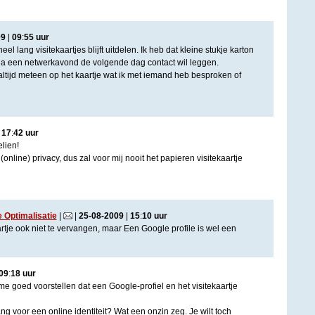
09
|
09
:
55
uur
el lang visitekaartjes blijft uitdelen. Ik heb dat kleine stukje karton
 na een netwerkavond de volgende dag contact wil leggen.
k altijd meteen op het kaartje wat ik met iemand heb besproken of
|
17
:
42
uur
lien!
online) privacy, dus zal voor mij nooit het papieren visitekaartje
Optimalisatie
|
|
25
-
08
-
2009
|
15
:
10
uur
rtje ook niet te vervangen, maar Een Google profile is wel een
09
:
18
uur
e goed voorstellen dat een Google-profiel en het visitekaartje
 voor een online identiteit? Wat een onzin zeg. Je wilt toch