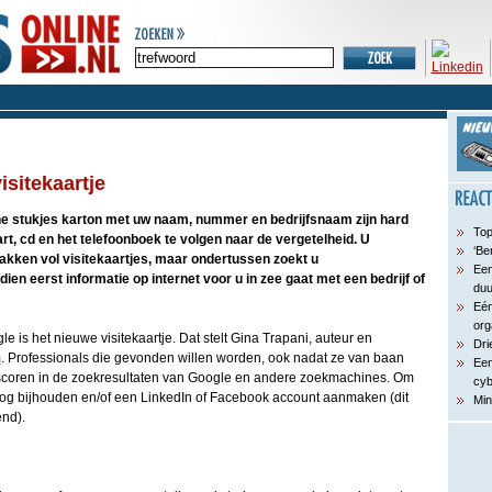
isitekaartje
ne stukjes karton met uw naam, nummer en bedrijfsnaam zijn hard
Top
t, cd en het telefoonboek te volgen naar de vergetelheid. U
‘Be
zakken vol visitekaartjes, maar ondertussen zoekt u
Een
ien eerst informatie op internet voor u in zee gaat met een bedrijf of
du
Eén
org
e is het nieuwe visitekaartje. Dat stelt Gina Trapani, auteur en
Dri
m
. Professionals die gevonden willen worden, ook nadat ze van baan
Een
 scoren in de zoekresultaten van Google en andere zoekmachines. Om
cyb
blog bijhouden en/of een LinkedIn of Facebook account aanmaken (dit
Min
end).