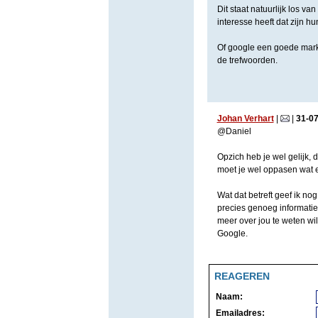
Dit staat natuurlijk los va
interesse heeft dat zijn h
Of google een goede marketi
de trefwoorden.
Johan Verhart
|
|
31
-
0
@Daniel
Opzich heb je wel gelijk, 
moet je wel oppasen wat e
Wat dat betreft geef ik no
precies genoeg informatie
meer over jou te weten wil
Google.
REAGEREN
Naam:
Emailadres: