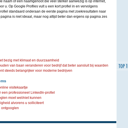
 naam of een naamgenoot die veel sterker aanwezig is op internet,
oor u. Op Google Profiles vult u een kort profiel in en vervolgens
 profiel standaard onderaan de eerste pagina met zoekresultaten naar
agina is niet ideaal, maar nog altijd beter dan ergens op pagina zes
iet bezig met klimaat en duurzaamheid
ouden van baan veranderen voor bedrijf dat beter aansluit bij waarden
steeds belangrijker voor moderne bedrijven
ems
online visitekaartje
een professioneel LinkedIn-profiel
oglen moet wel/niet kunnen
heid alvorens u solliciteert
e ontgooglen