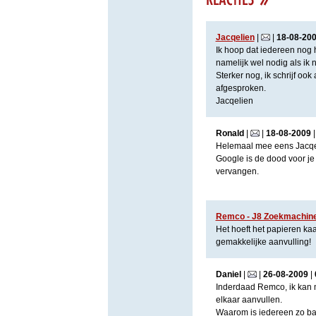
Jacqelien
|
|
18
-
08
-
20
Ik hoop dat iedereen nog he
namelijk wel nodig als ik
Sterker nog, ik schrijf oo
afgesproken.
Jacqelien
Ronald
|
|
18
-
08
-
2009
Helemaal mee eens Jacqe
Google is de dood voor je (
vervangen.
Remco - J8 Zoekmachine 
Het hoeft het papieren kaa
gemakkelijke aanvulling!
Daniel
|
|
26
-
08
-
2009
|
Inderdaad Remco, ik kan m
elkaar aanvullen.
Waarom is iedereen zo bang