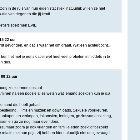
och in de ruis van hun eigen statistiek, natuurlijk willen ze niet
 die van degenen die jij kent!
letters spelt men EVIL.
15
:
22
uur
dt gevonden, en dat is waar het om draait. Wat een achterdocht...
ben het met je eens dat er wel heel veel profielen inmiddels in te
en dus.
|
09
:
12
uur
noeg zoektermen opslaat
aminen na een poosje alles weten wat iemand zoekt en kun je o.a.
iemand die heeft gehad,
dsbesteding, Films en muziek en downloads, Sexuele voorkeuren,
e, aankopen en verkopen, Inkomsten, leningen, gezinssamenstelling,
sen en ga zo nog maar even door.
uze, maar zodra je ook vrienden en familieleden zoekt of bezoekt
relatie met hun prijs, zij hebben hier natuurlijk niet om gevraagd.