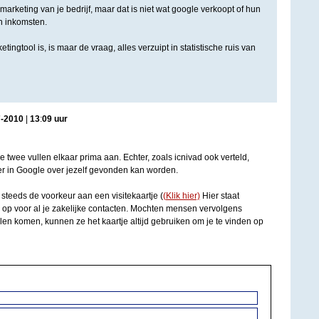
n marketing van je bedrijf, maar dat is niet wat google verkoopt of hun
un inkomsten.
ngtool is, is maar de vraag, alles verzuipt in statistische ruis van
7
-
2010
|
13
:
09
uur
de twee vullen elkaar prima aan. Echter, zoals icnivad ook verteld,
r in Google over jezelf gevonden kan worden.
g steeds de voorkeur aan een visitekaartje (
(Klik hier)
Hier staat
 op voor al je zakelijke contacten. Mochten mensen vervolgens
len komen, kunnen ze het kaartje altijd gebruiken om je te vinden op