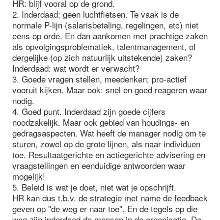
HR: blijf vooral op de grond.
2. Inderdaad; geen luchtfietsen. Te vaak is de
normale P-lijn (salarisbetaling, regelingen, etc) niet
eens op orde. En dan aankomen met prachtige zaken
als opvolgingsproblematiek, talentmanagement, of
dergelijke (op zich natuurlijk uitstekende) zaken?
Inderdaad: wat wordt er verwacht?
3. Goede vragen stellen, meedenken; pro-actief
vooruit kijken. Maar ook: snel en goed reageren waar
nodig.
4. Goed punt. Inderdaad zijn goede cijfers
noodzakelijk. Maar ook gebied van houdings- en
gedragsaspecten. Wat heeft de manager nodig om te
sturen, zowel op de grote lijnen, als naar individuen
toe. Resultaatgerichte en actiegerichte advisering en
vraagstellingen en eenduidige antwoorden waar
mogelijk!
5. Beleid is wat je doet, niet wat je opschrijft.
HR kan dus t.b.v. de strategie met name de feedback
geven op ''de weg er naar toe''. En de tegels op die
weg zijn inderdaad de mensen in de organisatie. De