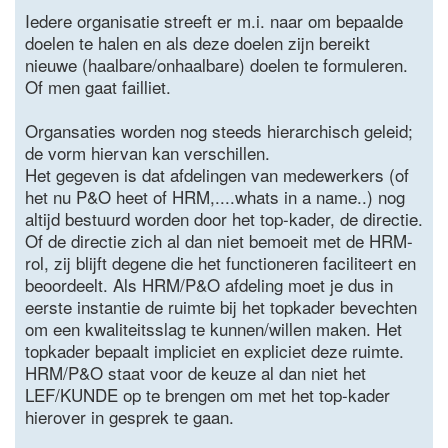
Iedere organisatie streeft er m.i. naar om bepaalde
doelen te halen en als deze doelen zijn bereikt
nieuwe (haalbare/onhaalbare) doelen te formuleren.
Of men gaat failliet.
Organsaties worden nog steeds hierarchisch geleid;
de vorm hiervan kan verschillen.
Het gegeven is dat afdelingen van medewerkers (of
het nu P&O heet of HRM,....whats in a name..) nog
altijd bestuurd worden door het top-kader, de directie.
Of de directie zich al dan niet bemoeit met de HRM-
rol, zij blijft degene die het functioneren faciliteert en
beoordeelt. Als HRM/P&O afdeling moet je dus in
eerste instantie de ruimte bij het topkader bevechten
om een kwaliteitsslag te kunnen/willen maken. Het
topkader bepaalt impliciet en expliciet deze ruimte.
HRM/P&O staat voor de keuze al dan niet het
LEF/KUNDE op te brengen om met het top-kader
hierover in gesprek te gaan.