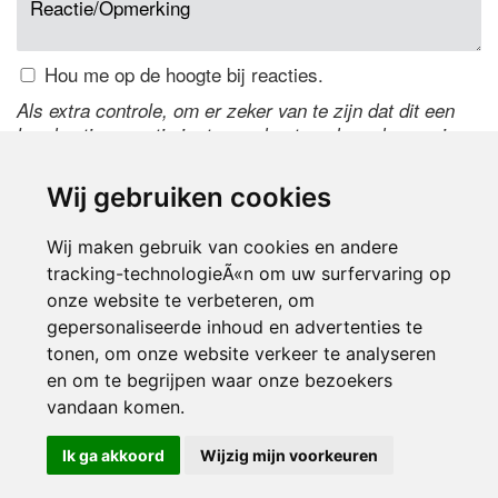
Hou me op de hoogte bij reacties.
Als extra controle, om er zeker van te zijn dat dit een
handmatige reactie is, typ onderstaande code over in
het tekstveld ernaast. Is het niet te lezen? Klik
hier
om
de code te wijzigen.
Wij gebruiken cookies
Wij maken gebruik van cookies en andere
tracking-technologieÃ«n om uw surfervaring op
onze website te verbeteren, om
gepersonaliseerde inhoud en advertenties te
tonen, om onze website verkeer te analyseren
en om te begrijpen waar onze bezoekers
Inloggen
vandaan komen.
Ik ga akkoord
Wijzig mijn voorkeuren
© 2000-2026 UFE Media:
Managersonline.nl
|
Brisk magazine
Partners:
Autowereld.com
|
Personeelsnet
| ABM Financial News