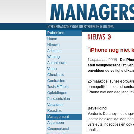
Rubrieken
Home
Nieuws
`ìPhone nog niet k
Artikelen
Weblog
1 september 2008
-
De iPhon
Autonieuws
stelt veiligheidsanalist Ke
Video
onvoldoende veiligheid kan
Checklists
Contracten
Zo maakt de iTunes-software
Tests & Tools
onmogelijk het toestel centr
iPhone niet een dag lang in
Opleidingen
Persberichten
Vacatures
Beveiliging
Reacties
Verder is Dulaney niet te sp
Management
laatste betekent dat een beh
Algemeen
versleutelingsopties en ook 
Commercieel
analist.