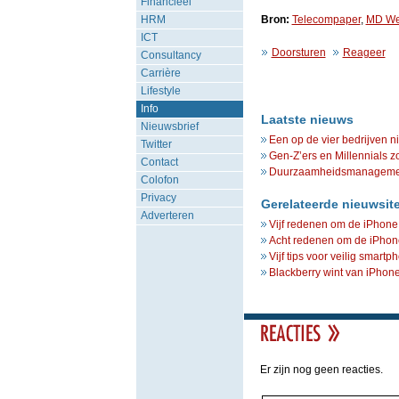
Financieel
HRM
Bron:
Telecompaper
,
MD We
ICT
Doorsturen
Reageer
Consultancy
Carrière
Lifestyle
Info
Laatste nieuws
Nieuwsbrief
Een op de vier bedrijven n
Twitter
Gen-Z’ers en Millennials z
Contact
Duurzaamheidsmanagement 
Colofon
Privacy
Gerelateerde nieuwsit
Adverteren
Vijf redenen om de iPhone 
Acht redenen om de iPhone
Vijf tips voor veilig smart
Blackberry wint van iPhon
Er zijn nog geen reacties.