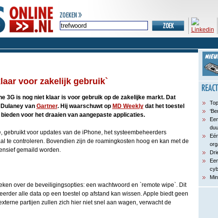
laar voor zakelijk gebruik`
e 3G is nog niet klaar is voor gebruik op de zakelijke markt. Dat
Top
n Dulaney van
Gartner
. Hij waarschuwt op
MD Weekly
dat het toestel
‘Be
 bieden voor het draaien van aangepaste applicaties.
Een
du
, gebruikt voor updates van de iPhone, het systeembeheerders
Eén
aal te controleren. Bovendien zijn de roamingkosten hoog en kan met de
org
tensief gemaild worden.
Dri
Een
cyb
Min
reken over de beveiligingsopties: een wachtwoord en `remote wipe`. Dit
eerder alle data op een toestel op afstand kan wissen. Apple biedt geen
externe partijen zullen zich hier niet snel aan wagen, verwacht de