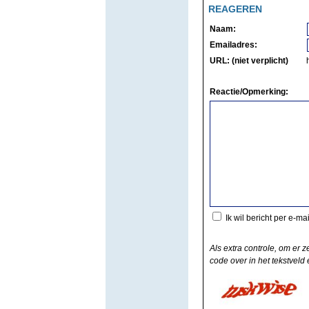
REAGEREN
Naam:
Emailadres:
URL: (niet verplicht)
Reactie/Opmerking:
Ik wil bericht per e-ma
Als extra controle, om er z
code over in het tekstveld e