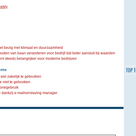
ekly
iet bezig met klimaat en duurzaamheid
ouden van baan veranderen voor bedrijf dat beter aansluit bij waarden
steeds belangrijker voor moderne bedrijven
ems
wel zakelijk te gebruiken
 niet te gebruiken
phonegebruik
e dankzij e-mailverslaving manager