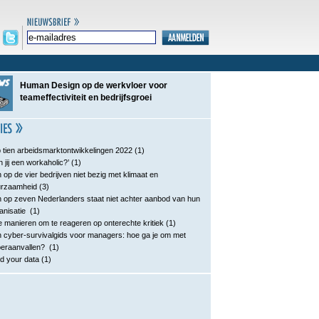
Human Design op de werkvloer voor
teameffectiviteit en bedrijfsgroei
 tien arbeidsmarktontwikkelingen 2022
(1)
n jij een workaholic?’
(1)
 op de vier bedrijven niet bezig met klimaat en
urzaamheid
(3)
 op zeven Nederlanders staat niet achter aanbod van hun
anisatie
(1)
e manieren om te reageren op onterechte kritiek
(1)
 cyber-survivalgids voor managers: hoe ga je om met
eraanvallen?
(1)
d your data
(1)