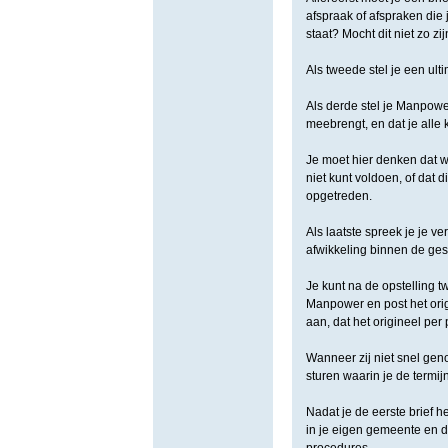
afspraak of afspraken die
staat? Mocht dit niet zo z
Als tweede stel je een ult
Als derde stel je Manpowe
meebrengt, en dat je alle
Je moet hier denken dat wa
niet kunt voldoen, of dat 
opgetreden.
Als laatste spreek je je ve
afwikkeling binnen de gest
Je kunt na de opstelling 
Manpower en post het orig
aan, dat het origineel per
Wanneer zij niet snel gen
sturen waarin je de termij
Nadat je de eerste brief he
in je eigen gemeente en d