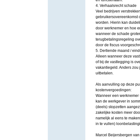
en functienaam.
4. Verhaalsrecht schade
Veel bedrijven verstrekken
gebruikersovereenkomst op
worden. Hierin kan duidel
door werknemer en hoe en
wanneer de schade groter 
terugbetalingsregeling ov
door de fiscus voorgeschr
5. Dertiende maand / eind
Alleen wanneer deze vast 
of bij de vastlegging is 
vakantiegeld. Anders zou
uitbetalen.
Als aanvulling op deze pu
kostenvergoedingen:
Wanneer een werknemer ui
kan de werkgever in sommi
(deels) stopzetten aange
zakelijke kosten meer doo
namelijk al eens te maken
in te vullen) loonbelasti
Marcel Beijersbergen v