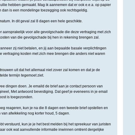
 jullie hebben gemaakt. Mag ik aannemen dat er ook e.e.a. op papier
ijn dan is een mondelinge toezegging ook rechtsgeldig.
imatum. In dit geval zal 8 dagen een hele geschikte.
r aansprakelijk voor alle gevolgschade die deze vertraging met zich
 kosten van die gevolgschade bij hen in rekening brengen zal.
nneer zij niet betalen, en jij aan bepaalde basale verplichtingen
die vertraging kosten met zich mee brengen die anders niet waren
rtrouwen uit dat het allemaal niet zover zal komen en dat je de
elde termijn tegemoet ziet.
twee dingen doen. Je emaild de brief aan je contact persoon van
ineel, Met antwoord bevestiging. Dat geef je eveneens in je email
 post is toegezonden.
oeg reageren, kun je na die 8 dagen een tweede brief opstellen en
n van afwikkeling nog korter houd, 5 dagen.
bt verstuurd, kun je je het best melden bij het spreekuur van juristen
aar ook wat aanvullende informatie inwinnen omtrent dergelijke