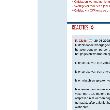
Ontslagen werknemer krijgt
'Werkgever moet een jaar l
Ontslag via CWI ontslag o
R. Civile
|
|
30
-
06
-
2008
Ik denk dat de weergegeve
het weergegeven percentag
het gegeven waaron en o
Is er sprake van een verk
Is er sprake van een onwe
Is er misschien spraken v
Ik noem er gewoon maar e
vaker met deze materie pe
afspraken niet werden na
gemaakte afspraak niet he
wonderen.