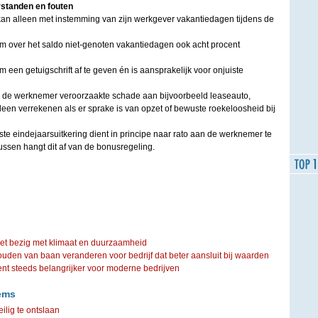
rstanden en fouten
an alleen met instemming van zijn werkgever vakantiedagen tijdens de
om over het saldo niet-genoten vakantiedagen ook acht procent
m een getuigschrift af te geven én is aansprakelijk voor onjuiste
 de werknemer veroorzaakte schade aan bijvoorbeeld leaseauto,
lleen verrekenen als er sprake is van opzet of bewuste roekeloosheid bij
te eindejaarsuitkering dient in principe naar rato aan de werknemer te
ussen hangt dit af van de bonusregeling.
iet bezig met klimaat en duurzaamheid
ouden van baan veranderen voor bedrijf dat beter aansluit bij waarden
steeds belangrijker voor moderne bedrijven
ems
ilig te ontslaan