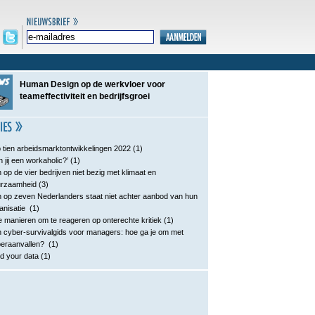
Human Design op de werkvloer voor
teameffectiviteit en bedrijfsgroei
 tien arbeidsmarktontwikkelingen 2022
(1)
n jij een workaholic?’
(1)
 op de vier bedrijven niet bezig met klimaat en
urzaamheid
(3)
 op zeven Nederlanders staat niet achter aanbod van hun
anisatie
(1)
e manieren om te reageren op onterechte kritiek
(1)
 cyber-survivalgids voor managers: hoe ga je om met
eraanvallen?
(1)
d your data
(1)