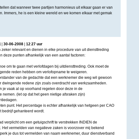
tellen dat wanneer twee partijen harmonieus uit elkaar gaan er van
zijn. Immers, he is een kleine wereld en we komen elkaar met gemak
|
30
-
06
-
2008
|
12
:
27
uur
zeker relevant en dienen in elke procedure van uit diensttreding
jn deze punten afhankelijk van een aantal factoren:
hoe om te gaan met verlofdagen bij uitdiensttreding. Ook moet de
ngende reden hebben om verlofopname te weigeren.
oorstander van de gedachte dat een werknemer die weg wil gewoon
er dwingende redene zijn zoals overdracht van werkzaamheden.
n je vaak al op voorhand regelen door deze in de
nemen. (let op dat het geen nietige afsraken zijn)
ntiedagen.
geten punt. Het percentage is echter afhankelijk van hetgeen per CAO
t bedrijf gehanteerd wordt.
d verplicht om een getuigschrift te verstrekken INDIEN de
 Het vermelden van negatieve zaken is voorzover mij bekend
eperk je dus tot vermelden van naam werknemer, duur dienstverband