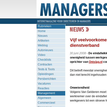
Rubrieken
Home
Nieuws
Vijf veelvoorkome
Artikelen
dienstverband
Weblog
Autonieuws
30 juni 2008
-
De eindafwikk
Video
onenigheid tussen werkgev
Checklists
oprichter van
Ontslag.nl
con
Contracten
Tests & Tools
Dit betreft meestal onenigh
Opleidingen
dan niet terecht ingehouden 
Persberichten
Vacatures
Onwetendheid
Reacties
Volgens Van Gelderen moet 
Management
werknemer over de eindafwik
Algemeen
werkgevers tot een stroeve 
Commercieel