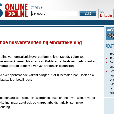
nde misverstanden bij eindafrekening
Top
eling van een arbeidsovereenkomst leidt steeds vaker tot
‘Be
er en werknemer. Maarten van Gelderen, arbeidsrechtadvocaat en
Een
stateert een toename van 30 procent in geschillen.
du
Eén
eid over openstaande vakantiedagen, niet-uitbetaalde bonussen en al
org
laatste loonbetalingen.
Dri
Een
cyb
Min
de oorzaak soms gezocht worden in onwetendheid van werkgever of
keling, maar zorgt ook de krappe arbeidsmarkt bij sommige
houding.