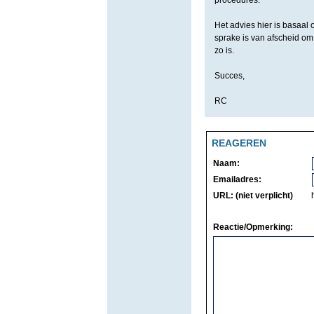
procedures.
Het advies hier is basaal 
sprake is van afscheid om 
zo is.
Succes,
RC
REAGEREN
Naam:
Emailadres:
URL: (niet verplicht)
Reactie/Opmerking: