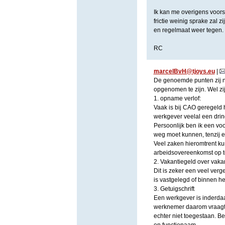
Ik kan me overigens voors
frictie weinig sprake zal 
en regelmaat weer tegen.
RC
marcelBvH@tjoys.eu
|
De genoemde punten zij n 
opgenomen te zijn. Wel zi
1. opname verlof:
Vaak is bij CAO geregeld 
werkgever veelal een dri
Persoonlijk ben ik een v
weg moet kunnen, tenzij 
Veel zaken hieromtrent ku
arbeidsovereenkomst op te 
2. Vakantiegeld over vaka
Dit is zeker een veel ver
is vastgelegd of binnen he
3. Getuigschrift
Een werkgever is inderdaa
werknemer daarom vraagt.
echter niet toegestaan. B