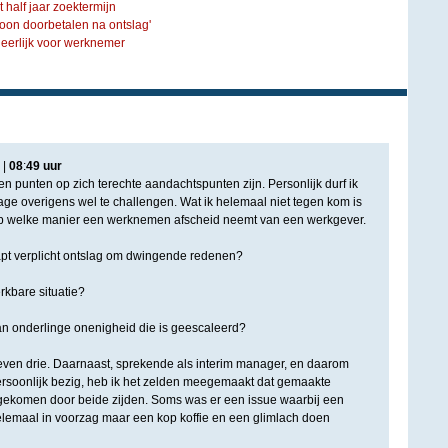
 half jaar zoektermijn
oon doorbetalen na ontslag'
neerlijk voor werknemer
|
08
:
49
uur
n punten op zich terechte aandachtspunten zijn. Personlijk durf ik
e overigens wel te challengen. Wat ik helemaal niet tegen kom is
p welke manier een werknemen afscheid neemt van een werkgever.
apt verplicht ontslag om dwingende redenen?
rkbare situatie?
an onderlinge onenigheid die is geescaleerd?
ven drie. Daarnaast, sprekende als interim manager, en daarom
rsoonlijk bezig, heb ik het zelden meegemaakt dat gemaakte
gekomen door beide zijden. Soms was er een issue waarbij een
lemaal in voorzag maar een kop koffie en een glimlach doen