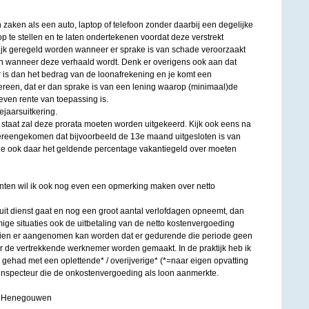
 zaken als een auto, laptop of telefoon zonder daarbij een degelijke
 te stellen en te laten ondertekenen voordat deze verstrekt
ijk geregeld worden wanneer er sprake is van schade veroorzaakt
 wanneer deze verhaald wordt. Denk er overigens ook aan dat
is dan het bedrag van de loonafrekening en je komt een
ereen, dat er dan sprake is van een lening waarop (minimaal)de
even rente van toepassing is.
ejaarsuitkering.
staat zal deze prorata moeten worden uitgekeerd. Kijk ook eens na
overeengekomen dat bijvoorbeeld de 13e maand uitgesloten is van
 je ook daar het geldende percentage vakantiegeld over moeten
nten wil ik ook nog even een opmerking maken over netto
t dienst gaat en nog een groot aantal verlofdagen opneemt, dan
ge situaties ook de uitbetaling van de netto kostenvergoeding
zien er aangenomen kan worden dat er gedurende die periode geen
r de vertrekkende werknemer worden gemaakt. In de praktijk heb ik
 gehad met een oplettende* / overijverige* (*=naar eigen opvatting
nginspecteur die de onkostenvergoeding als loon aanmerkte.
an Henegouwen