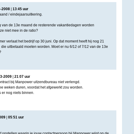
8
-
2008
|
13
:
45
uur
and / eindejaarsuitkering.
ng van de 13e maand de resterende vakantiedagen worden
e niet mee in de ratio?
r verlaat het bedrijf op 30 juni. Op dat moment heeft hij nog 21
die uitbetaald moeten worden. Moet er nu 6/12 of 7/12 van de 13e
?
3
-
2009
|
21
:
07
uur
contract bij Manpower uitzendbureau niet verlengd.
ee weken duren, voordat het afgewerkt zou worden.
 er nog niets binnen.
009
|
05
:
51
uur
ef opstellen waarin je jouw contactpersoon bij Manpower wijst op de