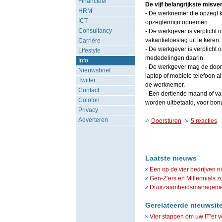
Financieel
De vijf belangrijkste misve
HRM
- De werknemer die opzegt k
ICT
opzegtermijn opnemen.
Consultancy
- De werkgever is verplicht 
vakantietoeslag uit te keren.
Carrière
- De werkgever is verplicht o
Lifestyle
mededelingen daarin.
Info
- De werkgever mag de door
Nieuwsbrief
laptop of mobiele telefoon a
Twitter
de werknemer.
Contact
- Een dertiende maand of vas
Colofon
worden uitbetaald, voor bon
Privacy
Adverteren
Doorsturen
5 reacties
Laatste nieuws
Een op de vier bedrijven n
Gen-Z’ers en Millennials z
Duurzaamheidsmanagement 
Gerelateerde nieuwsit
Vier stappen om uw IT’er ve