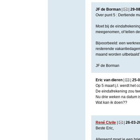
JF de Borman
|
|
29
-
0
Over punt 5 : Dertiende ma
Moet bij de eindafrekeni
meegenomen, of tellen dez
Bijvoorbeeld: een werkneme
resterende vakantiedagen 
maand worden uitbetaald
JF de Borman
Eric van dieren
|
|
25
-
0
Op 5 maart j.l. werdt het 
De eindafrekening zou tw
Nu drie weken na datum is
Wat kan ik doen??
René Civile
|
|
26
-
03
-
2
Beste Eric,
Allereerst moet je een bri