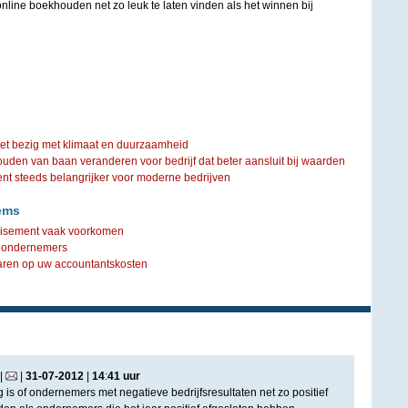
ine boekhouden net zo leuk te laten vinden als het winnen bij
iet bezig met klimaat en duurzaamheid
ouden van baan veranderen voor bedrijf dat beter aansluit bij waarden
steeds belangrijker voor moderne bedrijven
ems
llisement vaak voorkomen
k ondernemers
aren op uw accountantskosten
|
|
31
-
07
-
2012
|
14
:
41
uur
g is of ondernemers met negatieve bedrijfsresultaten net zo positief