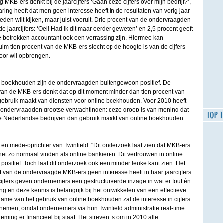
g MKB-ers denkt bij de jaarcijfers ‘Gaan deze cijfers over mijn bedrijf?’,
ring heeft dat men geen interesse heeft in de resultaten van vorig jaar
eden wilt kijken, maar juist vooruit. Drie procent van de ondervraagden
e jaarcijfers: ‘Oei! Had ik dit maar eerder geweten’ en 2,5 procent geeft
de betrokken accountant ook een verrassing zijn. Hiermee kan
m tien procent van de MKB-ers slecht op de hoogte is van de cijfers
voor wil opbrengen.
e boekhouden zijn de ondervraagden buitengewoon positief. De
 van de MKB-ers denkt dat op dit moment minder dan tien procent van
gebruik maakt van diensten voor online boekhouden. Voor 2010 heeft
 ondervraagden grootse verwachtingen: deze groep is van mening dat
le Nederlandse bedrijven dan gebruik maakt van online boekhouden.
en mede-oprichter van Twinfield: "Dit onderzoek laat zien dat MKB-ers
et zo normaal vinden als online bankieren. Dit vertrouwen in online
 positief. Toch laat dit onderzoek ook een minder leuke kant zien. Het
nt van de ondervraagde MKB-ers geen interesse heeft in haar jaarcijfers
 cijfers geven ondernemers een gestructureerde inzage in wat er fout én
 en deze kennis is belangrijk bij het ontwikkelen van een effectieve
ename van het gebruik van online boekhouden zal de interesse in cijfers
enemen, omdat ondernemers via hun Twinfield administratie real-time
ing er financieel bij staat. Het streven is om in 2010 alle