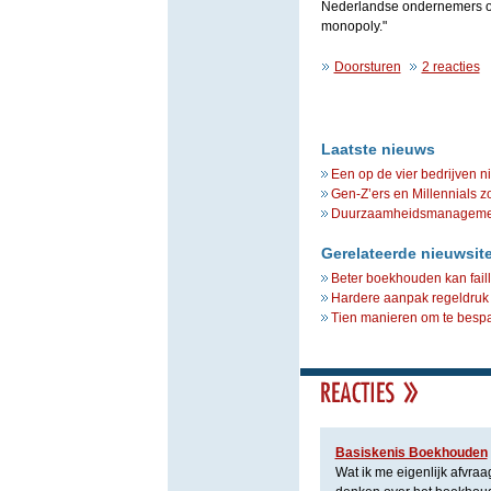
Nederlandse ondernemers onl
monopoly."
Doorsturen
2 reacties
Laatste nieuws
Een op de vier bedrijven n
Gen-Z’ers en Millennials z
Duurzaamheidsmanagement 
Gerelateerde nieuwsit
Beter boekhouden kan fai
Hardere aanpak regeldru
Tien manieren om te besp
Basiskenis Boekhouden
Wat ik me eigenlijk afvraa