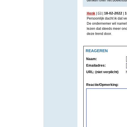
denken over het boekhoude
Henk
|
|
18
-
02
-
2022
|
1
Persoonlijk dacht ik dat 
De ondernemer wil namelij
lezen dat steeds meer ond
deze trend door.
REAGEREN
Naam:
Emailadres:
URL: (niet verplicht)
Reactie/Opmerking: