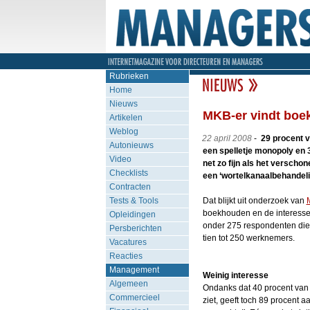
Rubrieken
Home
Nieuws
MKB-er vindt boek
Artikelen
Weblog
22 april 2008
-
29 procent v
Autonieuws
een spelletje monopoly en 3
Video
net zo fijn als het verscho
Checklists
een ‘wortelkanaalbehandeli
Contracten
Tests & Tools
Dat blijkt uit onderzoek van
boekhouden en de interesse 
Opleidingen
onder 275 respondenten die 
Persberichten
tien tot 250 werknemers.
Vacatures
Reacties
Management
Weinig interesse
Algemeen
Ondanks dat 40 procent van
Commercieel
ziet, geeft toch 89 procent a