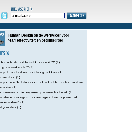
Human Design op de werkvloer voor
teameffectiviteit en bedrijfsgroei
 tien arbeidsmarktontwikkelingen 2022
(1)
n jij een workaholic?’
(1)
 op de vier bedrijven niet bezig met klimaat en
urzaamheid
(3)
 op zeven Nederlanders staat niet achter aanbod van hun
anisatie
(1)
e manieren om te reageren op onterechte kritiek
(1)
 cyber-survivalgids voor managers: hoe ga je om met
eraanvallen?
(1)
d your data
(1)