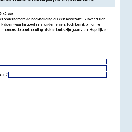
n als ondernemers die het jaar positief afgesloten hebben
0
:
42
uur
veel ondernemers de boekhouding als een noodzakelijk kwaad zien.
k doen waar hij goed in is: ondernemen. Toch ben ik blij om te
ernemers de boekhouding als iets leuks zijn gaan zien. Hopelijk zet
http://