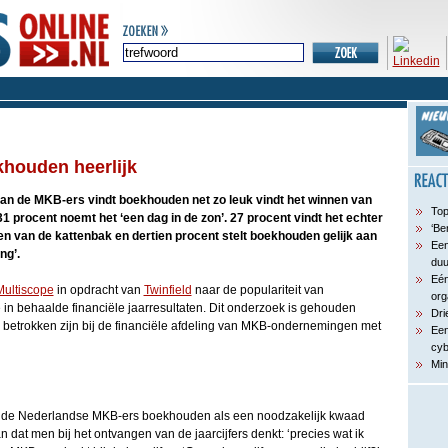
houden heerlijk
an de MKB-ers vindt boekhouden net zo leuk vindt het winnen van
Top
1 procent noemt het ‘een dag in de zon’. 27 procent vindt het echter
‘Be
nen van de kattenbak en dertien procent stelt boekhouden gelijk aan
Een
ng’.
du
Eén
Multiscope
in opdracht van
Twinfield
naar de populariteit van
org
in behaalde financiële jaarresultaten. Dit onderzoek is gehouden
Dri
betrokken zijn bij de financiële afdeling van MKB-ondernemingen met
Een
cyb
Min
 de Nederlandse MKB-ers boekhouden als een noodzakelijk kwaad
an dat men bij het ontvangen van de jaarcijfers denkt: ‘precies wat ik