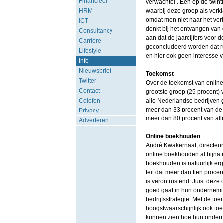
Financieel
verwachte!’. Eén op de twinti
HRM
waarbij deze groep als verkla
omdat men niet naar het verl
ICT
denkt bij het ontvangen van d
Consultancy
aan dat de jaarcijfers voor 
Carrière
geconcludeerd worden dat rui
Lifestyle
en hier ook geen interesse 
Info
Nieuwsbrief
Toekomst
Twitter
Over de toekomst van onlin
Contact
grootste groep (25 procent)
Colofon
alle Nederlandse bedrijven 
meer dan 33 procent van de
Privacy
meer dan 80 procent van al
Adverteren
Online boekhouden
André Kwakernaat, directeur 
online boekhouden al bijna n
boekhouden is natuurlijk erg
feit dat meer dan tien proce
is verontrustend. Juist deze
goed gaat in hun onderneming
bedrijfsstrategie. Met de to
hoogstwaarschijnlijk ook to
kunnen zien hoe hun ondernem