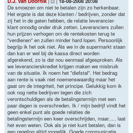
|
|
D.J. van Doornik
18-08-2008 20:08
De smoezen om niet te betalen zijn zo herkenbaar.
Het ergste is dat deze klanten / bedrijven, zonder dat
zij het in de gaten hebben, de relatie leverancier-
klant onnodig onder druk zetten. Leveranciers zullen
hun prijzen verhogen om de rentekosten terug te
''verdienen'' en zullen minder hard lopen. Persoonlijk
begrijp ik het ook niet. Als we in de supermarkt staan
dan kan er wel bij de kassa direct worden
afgerekend, zo is dat nou eenmaal afgesproken. Als
we leverancierskrediet krijgen maken we misbruik
van de situatie. Ik noem het ''diefstal''. Het bedrag
aan rente is vaak niet noemenswaardig maar het
gaat om de integriteit, het principe. Gelukkig kom ik
ook nog nette bedrijven tegen die zich
verontschuldigen als de betalingstermijn met een
paar dagen is overschreden. Ik / mijn bedrijf vindt het
geen enkel punt als goede relaties de
betalingstermijn een keer overschrijden, maar..... laat
het even weten. Ook als je niet kunt betalen, dan is
een regeling altijd mogelijk. Goede communicatie