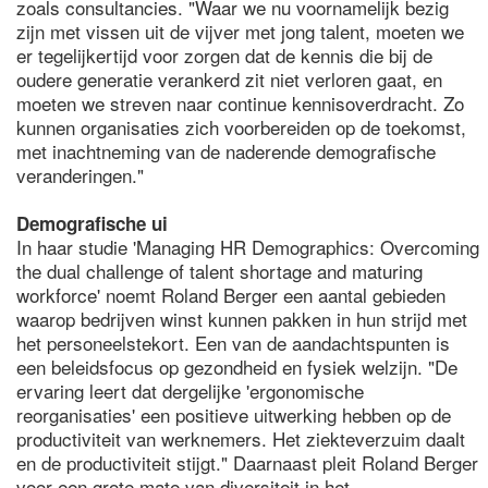
zoals consultancies. "Waar we nu voornamelijk bezig
zijn met vissen uit de vijver met jong talent, moeten we
er tegelijkertijd voor zorgen dat de kennis die bij de
oudere generatie verankerd zit niet verloren gaat, en
moeten we streven naar continue kennisoverdracht. Zo
kunnen organisaties zich voorbereiden op de toekomst,
met inachtneming van de naderende demografische
veranderingen."
Demografische ui
In haar studie 'Managing HR Demographics: Overcoming
the dual challenge of talent shortage and maturing
workforce' noemt Roland Berger een aantal gebieden
waarop bedrijven winst kunnen pakken in hun strijd met
het personeelstekort. Een van de aandachtspunten is
een beleidsfocus op gezondheid en fysiek welzijn. "De
ervaring leert dat dergelijke 'ergonomische
reorganisaties' een positieve uitwerking hebben op de
productiviteit van werknemers. Het ziekteverzuim daalt
en de productiviteit stijgt." Daarnaast pleit Roland Berger
voor een grote mate van diversiteit in het