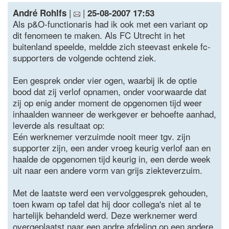
|
|
André Rohlfs
25-08-2007 17:53
Als p&O-functionaris had ik ook met een variant op
dit fenomeen te maken. Als FC Utrecht in het
buitenland speelde, meldde zich steevast enkele fc-
supporters de volgende ochtend ziek.
Een gesprek onder vier ogen, waarbij ik de optie
bood dat zij verlof opnamen, onder voorwaarde dat
zij op enig ander moment de opgenomen tijd weer
inhaalden wanneer de werkgever er behoefte aanhad,
leverde als resultaat op:
Eén werknemer verzuimde nooit meer tgv. zijn
supporter zijn, een ander vroeg keurig verlof aan en
haalde de opgenomen tijd keurig in, een derde week
uit naar een andere vorm van grijs ziekteverzuim.
Met de laatste werd een vervolggesprek gehouden,
toen kwam op tafel dat hij door collega's niet al te
hartelijk behandeld werd. Deze werknemer werd
overgeplaatst naar een andre afdeling op een andere