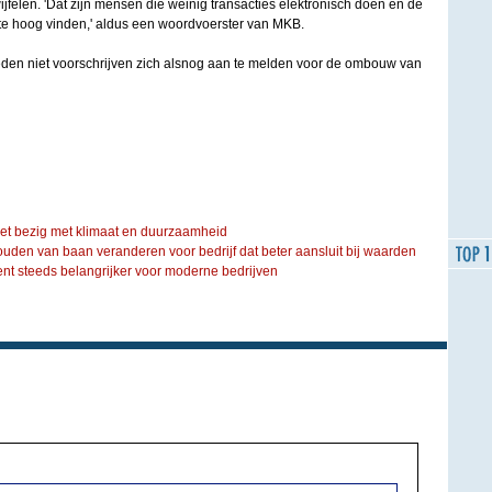
felen. 'Dat zijn mensen die weinig transacties elektronisch doen en de
 te hoog vinden,' aldus een woordvoerster van MKB.
den niet voorschrijven zich alsnog aan te melden voor de ombouw van
iet bezig met klimaat en duurzaamheid
ouden van baan veranderen voor bedrijf dat beter aansluit bij waarden
steeds belangrijker voor moderne bedrijven