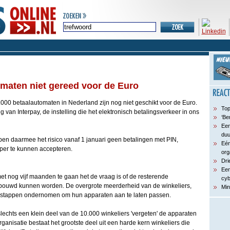
omaten niet gereed voor de Euro
.000 betaalautomaten in Nederland zijn nog niet geschikt voor de Euro.
Top
ng van Interpay, de instelling die het elektronisch betalingsverkeer in ons
‘Be
Een
du
pen daarmee het risico vanaf 1 januari geen betalingen met PIN,
Eén
pper te kunnen accepteren.
org
Dri
Een
et nog vijf maanden te gaan het de vraag is of de resterende
cyb
bouwd kunnen worden. De overgrote meerderheid van de winkeliers,
Min
 stappen ondernomen om hun apparaten aan te laten passen.
echts een klein deel van de 10.000 winkeliers 'vergeten' de apparaten
anisatie bestaat het grootste deel uit een harde kern winkeliers die