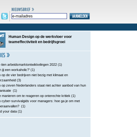
Human Design op de werkvloer voor
teameffectiviteit en bedrijfsgroei
 tien arbeidsmarktontwikkelingen 2022
(1)
n jij een workaholic?’
(1)
 op de vier bedrijven niet bezig met klimaat en
urzaamheid
(3)
 op zeven Nederlanders staat niet achter aanbod van hun
anisatie
(1)
e manieren om te reageren op onterechte kritiek
(1)
 cyber-survivalgids voor managers: hoe ga je om met
eraanvallen?
(1)
d your data
(1)