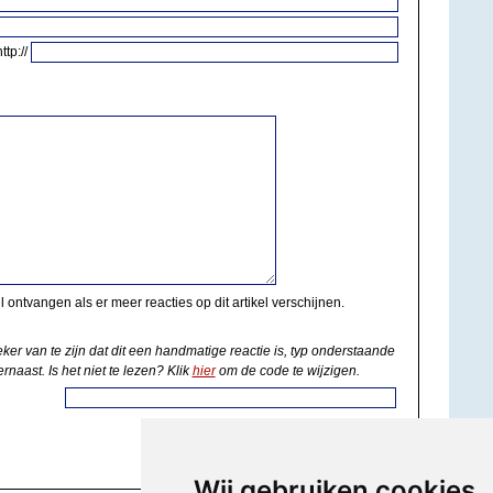
http://
il ontvangen als er meer reacties op dit artikel verschijnen.
eker van te zijn dat dit een handmatige reactie is, typ onderstaande
rnaast. Is het niet te lezen? Klik
hier
om de code te wijzigen.
Wij gebruiken cookies