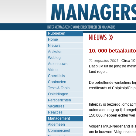
Rubrieken
Home
Nieuws
10. 000 betaalaut
Artikelen
Weblog
21 augustus 2001
- Circa 10
Autonieuws
Dat blijkt uit de jongste meti
Video
land regelt.
Checklists
Contracten
De betreffende winkeliers lo
Tests & Tools
creditcards of Chipknip/Chi
Opleidingen
Persberichten
Interpay is bezorgd, omdat m
Vacatures
automaten nog op tijd omge
Reacties
150.000, hebben echter wel
Management
Algemeen
Volgens MKB-Nederland is sl
Commercieel
om te bouwen. Volgens de org