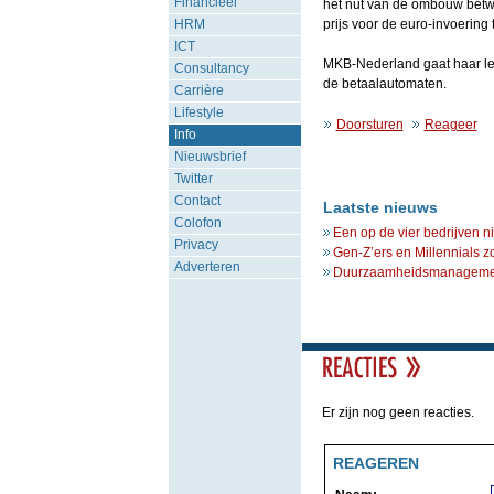
Financieel
het nut van de ombouw betwij
HRM
prijs voor de euro-invoering
ICT
MKB-Nederland gaat haar le
Consultancy
de betaalautomaten.
Carrière
Lifestyle
Doorsturen
Reageer
Info
Nieuwsbrief
Twitter
Contact
Laatste nieuws
Colofon
Een op de vier bedrijven n
Privacy
Gen-Z’ers en Millennials z
Adverteren
Duurzaamheidsmanagement 
Er zijn nog geen reacties.
REAGEREN