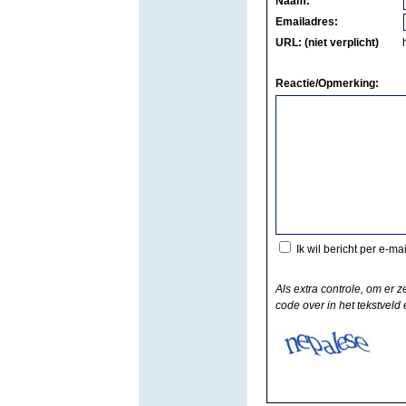
Naam:
Emailadres:
URL: (niet verplicht)
Reactie/Opmerking:
Ik wil bericht per e-ma
Als extra controle, om er z
code over in het tekstveld e