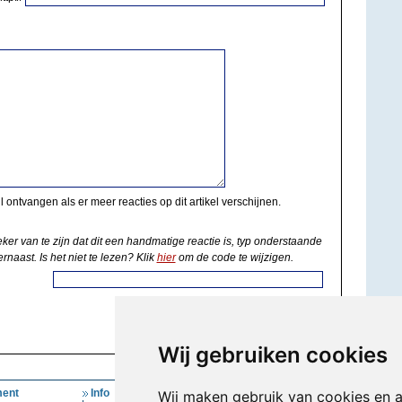
il ontvangen als er meer reacties op dit artikel verschijnen.
eker van te zijn dat dit een handmatige reactie is, typ onderstaande
rnaast. Is het niet te lezen? Klik
hier
om de code te wijzigen.
Wij gebruiken cookies
ent
Info
Mijn Account
Wij maken gebruik van cookies en 