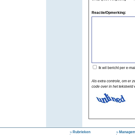
Reactie/Opmerking:
Ik wil bericht per e-ma
Als extra controle, om er z
code over in het tekstveld e
Rubrieken
Managem