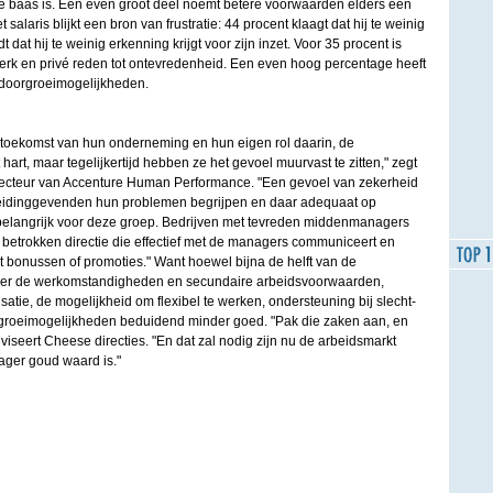
ige baas is. Een even groot deel noemt betere voorwaarden elders een
 salaris blijkt een bron van frustratie: 44 procent klaagt dat hij te weinig
dt dat hij te weinig erkenning krijgt voor zijn inzet. Voor 35 procent is
erk en privé reden tot ontevredenheid. Een even hoog percentage heeft
doorgroeimogelijkheden.
toekomst van hun onderneming en hun eigen rol daarin, de
rt, maar tegelijkertijd hebben ze het gevoel muurvast te zitten," zegt
ecteur van Accenture Human Performance. "Een gevoel van zekerheid
eidinggevenden hun problemen begrijpen en daar adequaat op
 belangrijk voor deze groep. Bedrijven met tevreden middenmanagers
betrokken directie die effectief met de managers communiceert en
t bonussen of promoties." Want hoewel bijna de helft van de
ver de werkomstandigheden en secundaire arbeidsvoorwaarden,
e, de mogelijkheid om flexibel te werken, ondersteuning bij slecht-
roeimogelijkheden beduidend minder goed. "Pak die zaken aan, en
viseert Cheese directies. "En dat zal nodig zijn nu de arbeidsmarkt
ager goud waard is."