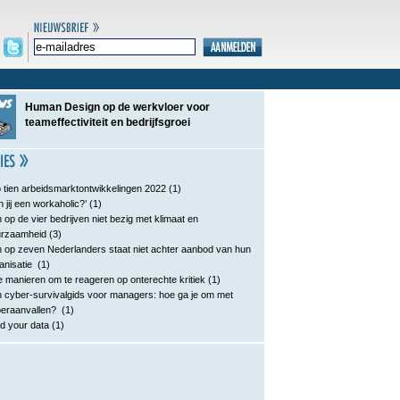
Human Design op de werkvloer voor
teameffectiviteit en bedrijfsgroei
 tien arbeidsmarktontwikkelingen 2022
(1)
n jij een workaholic?’
(1)
 op de vier bedrijven niet bezig met klimaat en
urzaamheid
(3)
 op zeven Nederlanders staat niet achter aanbod van hun
anisatie
(1)
e manieren om te reageren op onterechte kritiek
(1)
 cyber-survivalgids voor managers: hoe ga je om met
eraanvallen?
(1)
d your data
(1)