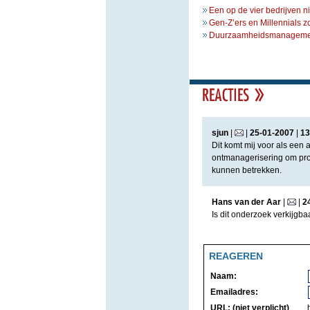
Een op de vier bedrijven n
Gen-Z’ers en Millennials z
Duurzaamheidsmanagement 
sjun
|
|
25
-
01
-
2007
|
13
Dit komt mij voor als een
ontmanagerisering om pro
kunnen betrekken.
Hans van der Aar
|
|
2
Is dit onderzoek verkijgba
REAGEREN
Naam:
Emailadres:
URL: (niet verplicht)