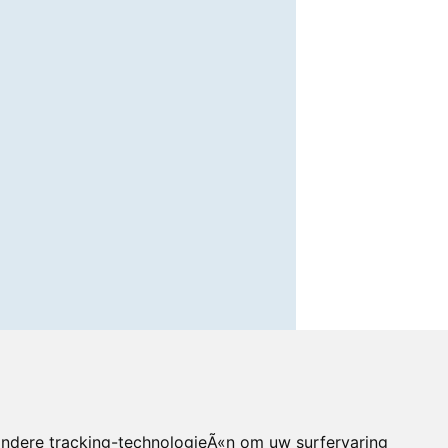
andere tracking-technologieÃ«n om uw surfervaring