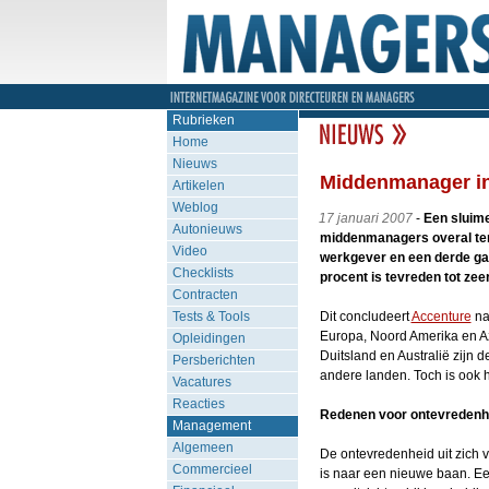
Rubrieken
Home
Nieuws
Middenmanager in
Artikelen
Weblog
17 januari 2007
-
Een sluim
Autonieuws
middenmanagers overal ter 
Video
werkgever en een derde gaa
Checklists
procent is tevreden tot zeer
Contracten
Tests & Tools
Dit concludeert
Accenture
na
Europa, Noord Amerika en Azi
Opleidingen
Duitsland en Australië zijn
Persberichten
andere landen. Toch is ook hi
Vacatures
Reacties
Redenen voor ontevredenh
Management
Algemeen
De ontevredenheid uit zich v
Commercieel
is naar een nieuwe baan. Ee