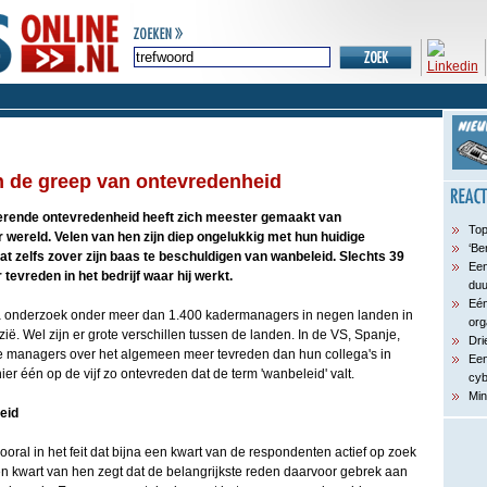
 de greep van ontevredenheid
erende ontevredenheid heeft zich meester gemaakt van
Top
wereld. Velen van hen zijn diep ongelukkig met hun huidige
‘Be
t zelfs zover zijn baas te beschuldigen van wanbeleid. Slechts 39
Een
 tevreden in het bedrijf waar hij werkt.
du
Eén
 onderzoek onder meer dan 1.400 kadermanagers in negen landen in
org
ë. Wel zijn er grote verschillen tussen de landen. In de VS, Spanje,
Dri
 de managers over het algemeen meer tevreden dan hun collega's in
Een
er één op de vijf zo ontevreden dat de term 'wanbeleid' valt.
cyb
Min
eid
ooral in het feit dat bijna een kwart van de respondenten actief op zoek
n kwart van hen zegt dat de belangrijkste reden daarvoor gebrek aan