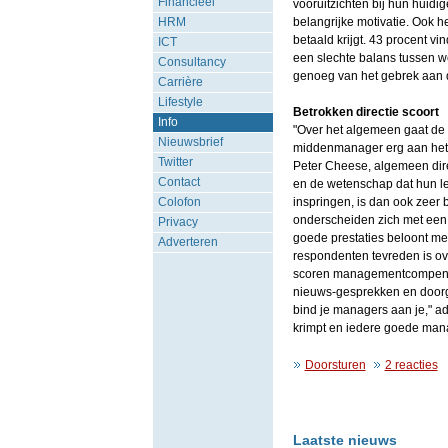
Financieel
vooruitzichten bij hun huid
HRM
belangrijke motivatie. Ook het
betaald krijgt. 43 procent vin
ICT
een slechte balans tussen w
Consultancy
genoeg van het gebrek aan 
Carrière
Lifestyle
Betrokken directie scoort
Info
"Over het algemeen gaat de 
Nieuwsbrief
middenmanager erg aan het ha
Twitter
Peter Cheese, algemeen dir
Contact
en de wetenschap dat hun l
Colofon
inspringen, is dan ook zeer
onderscheiden zich met een 
Privacy
goede prestaties beloont me
Adverteren
respondenten tevreden is o
scoren managementcompensati
nieuws-gesprekken en doorg
bind je managers aan je," ad
krimpt en iedere goede man
Doorsturen
2 reacties
Laatste nieuws