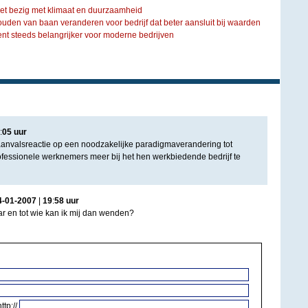
iet bezig met klimaat en duurzaamheid
ouden van baan veranderen voor bedrijf dat beter aansluit bij waarden
steeds belangrijker voor moderne bedrijven
:
05
uur
 aanvalsreactie op een noodzakelijke paradigmaverandering tot
fessionele werknemers meer bij het hen werkbiedende bedrijf te
4
-
01
-
2007
|
19
:
58
uur
ar en tot wie kan ik mij dan wenden?
http://