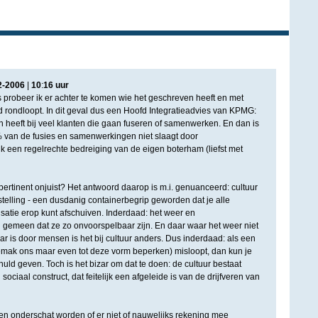
2
-
2006
|
10
:
16
uur
ees probeer ik er achter te komen wie het geschreven heeft en met
 rondloopt. In dit geval dus een Hoofd Integratieadvies van KPMG:
 heeft bij veel klanten die gaan fuseren of samenwerken. En dan is
 van de fusies en samenwerkingen niet slaagt door
ijk een regelrechte bedreiging van de eigen boterham (liefst met
pertinent onjuist? Het antwoord daarop is m.i. genuanceerd: cultuur
e stelling - een dusdanig containerbegrip geworden dat je alle
satie erop kunt afschuiven. Inderdaad: het weer en
 gemeen dat ze zo onvoorspelbaar zijn. En daar waar het weer niet
r is door mensen is het bij cultuur anders. Dus inderdaad: als een
gemak ons maar even tot deze vorm beperken) misloopt, dan kun je
huld geven. Toch is het bizar om dat te doen: de cultuur bestaat
en sociaal construct, dat feitelijk een afgeleide is van de drijfveren van
ren onderschat worden of er niet of nauwelijks rekening mee