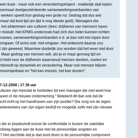
en fusie - maar ook een veranderingstraject - makkelijk stuk lopen.
u eenmaal doelgeoriënteerde samenwerkingsverbanden van
erken speelt hun gedrag een grote rol. Gedrag dat dus wel
maar dat kost tijd (en tijd is nog steeds geld). Managers die
n het afstemmen van culturen (lees: drijfveren van mensen) lopen
sie mislukt. Het KPMG-onderzoek had zich dus beter kunnen richten
ernames, samenwerkingsverbanden e.d. al dan niet mis lopen door
mgaan. Of soms ook: niet omgaan. Het antwoord daarop zou
d zijn geweest. Waarmee duidelijk zou worden dat het weer niet door
 Maar gedrag van mensen wél, als je er maar genoeg tijd en
ect hebt voor de drijfveren waarvanuit mensen denken, voelen en
rbereidt op dynamiek en verandering. Maar ook mensen blijven
nvoorspelbaar en "het kan vriezen, het kan dooien".
7
-
12
-
2006
|
17
:
36
uur
uren zijn meestal te herleiden tot een manager die niet weet hoe
dhaven in de nieuwe onderneming." Betekent dit dan ook dat de
cht richt op het handhaven van zijn positie? Die zorg om de eigen
 medewerkers van zijn eigen bedrijf en mogelijk zelfs met zijn nieuwe
 die er plaatsvindt vooral de confrontatie is tussen de zakelijke
dslag liggen aan de fusie met de persoonlijke angsten en
Het slechtste dat je dan kunt doen is de persoonlijke component