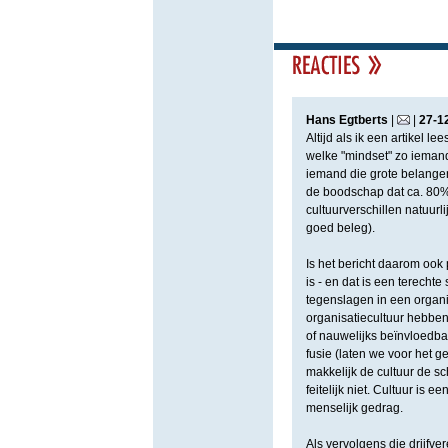
Hans Egtberts
|
|
27
-
1
Altijd als ik een artikel l
welke "mindset" zo iemand
iemand die grote belangen
de boodschap dat ca. 80%
cultuurverschillen natuurl
goed beleg).
Is het bericht daarom ook 
is - en dat is een terecht
tegenslagen in een organi
organisatiecultuur hebben
of nauwelijks beïnvloedbaa
fusie (laten we voor het 
makkelijk de cultuur de sc
feitelijk niet. Cultuur is e
menselijk gedrag.
Als vervolgens die drijfve