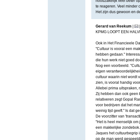
noodzakelijk veel beter op
te reageren. Veel minder 
Het zijn dus gewoon en de
Gerard van Reekum
|
KPMG LOOPT EEN HALV
Ook in Het Financieele Dag
"Cultuur is vooral een ma
hebben gedaan." Interessant
die hun werk niet goed do
Nog een voorbeeld. "Cult
eigen verantwoordelijkhei
cultuur waarin niet wordt
zien, is vooral handig vo
Allebei prima uitspraken,
Zij hebben dan ook geen be
relativeren zegt Gopal Ra
voor bedrijven dat het ma
weinig tijd geeft." Is dat 
De voorzitter van 'transac
"Het is heel menselijk om 
een makkelijke zondebok." 
Jaques het cultuurbegrip i
op de man werd gespeeld t