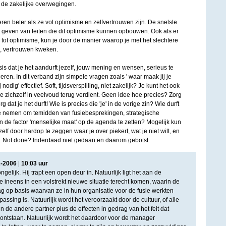
de zakelijke overwegingen.
en beter als ze vol optimisme en zelfvertrouwen zijn. De snelste
 geven van feiten die dit optimisme kunnen opbouwen. Ook als er
is tot optimisme, kun je door de manier waarop je met het slechtere
, vertrouwen kweken.
sis dat je het aandurft jezelf, jouw mening en wensen, serieus te
n. In dit verband zijn simpele vragen zoals ' waar maak jij je
 nodig' effectief. Soft, tijdsverspilling, niet zakelijk? Je kunt het ook
ie zichzelf in veelvoud terug verdient. Geen idee hoe precies? Zorg
g dat je het durft! Wie is precies die 'je' in de vorige zin? Wie durft
te nemen om temidden van fusiebesprekingen, strategische
 de factor 'menselijke maat' op de agenda te zetten? Mogelijk kun
zelf door hardop te zeggen waar je over piekert, wat je niet wilt, en
t. Not done? Inderdaad niet gedaan en daarom gebotst.
2
-
2006
|
10
:
03
uur
ngelijk. Hij trapt een open deur in. Natuurlijk ligt het aan de
 ineens in een volstrekt nieuwe situatie terecht komen, waarin de
g op basis waarvan ze in hun organisatie voor de fusie werkten
assing is. Natuurlijk wordt het veroorzaakt door de cultuur, of alle
 de andere partner plus de effecten in gedrag van het feit dat
s ontstaan. Natuurlijk wordt het daardoor voor de manager