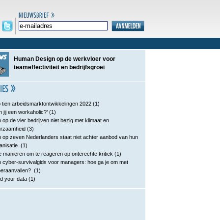
Human Design op de werkvloer voor
teameffectiviteit en bedrijfsgroei
 tien arbeidsmarktontwikkelingen 2022
(1)
n jij een workaholic?’
(1)
 op de vier bedrijven niet bezig met klimaat en
urzaamheid
(3)
 op zeven Nederlanders staat niet achter aanbod van hun
anisatie
(1)
e manieren om te reageren op onterechte kritiek
(1)
 cyber-survivalgids voor managers: hoe ga je om met
eraanvallen?
(1)
d your data
(1)