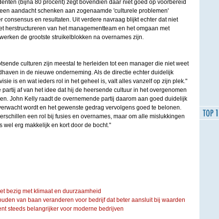
nten (bijna 80 procent) zegt bovendien daar niet goed op voorbereid
eteen aandacht schenken aan zogenaamde 'culturele problemen'
 consensus en resultaten. Uit verdere navraag blijkt echter dat niet
 het herstructureren van het managementteam en het omgaan met
werken de grootste struikelblokken na overnames zijn.
sende culturen zijn meestal te herleiden tot een manager die niet weet
ndhaven in de nieuwe onderneming. Als de directie echter duidelijk
e is en wat ieders rol in het geheel is, valt alles vanzelf op zijn plek."
artij af van het idee dat hij de heersende cultuur in het overgenomen
ren. John Kelly raadt de overnemende partij daarom aan goed duidelijk
 verwacht wordt en het gewenste gedrag vervolgens goed te belonen.
 verschillen een rol bij fusies en overnames, maar om alle mislukkingen
 wel erg makkelijk en kort door de bocht."
iet bezig met klimaat en duurzaamheid
ouden van baan veranderen voor bedrijf dat beter aansluit bij waarden
steeds belangrijker voor moderne bedrijven