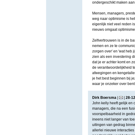
ondergeschikt maken aan 
Mensen, managers, prester
weg naar optimisme is het
eigenlijk niet veel reden 
nieuws omgaat optimisme
Zelfvertrouwen is in de ba
nemen en ze te communicere
zorgen over' en 'wat heb jij
zien als een investering d
dat je er achter komt en zor
de verantwoordelijkheid 
afwegingen en kengetallen
je het best beginnen bij je
waar je onzeker over ben
Dirk Boersma
|
|
28
-
1
John kelly heeft gelijk en o
managers, die na een fusie
voorspelbaarheid in gedra
ineens niet langer van toep
uitingen van gedrag binnen
allerlei nieuwe interactie