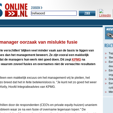
 manager oorzaak van mislukte fusie
ele verschillen' blijken veel minder vaak aan de basis te liggen van
Top
es dan het management beweert. Ze zijn vooral een makkelijk
‘Be
at de managers hun werk niet goed doen. Dit zegt
KPMG
na
Een
 waarom zoveel fusies en overnames niet de verwachte resultaten
du
Eén
org
alleen een makkelijk excuus om het management vrij te pleiten, het
Dri
zo breed dat het in feite betekenisloos is. "Je kunt net zo goed het weer
Een
 Kelly, Hoofd Integratieadvies van KPMG.
cyb
Min
chillen door de respondenten (CEO's en private equity-huizen) unaniem
obleem waar ze na een fusie of overname tegenaan lopen." De