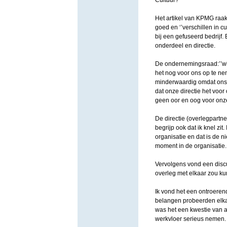
Cultuur?
Het artikel van KPMG raakt
goed en ‘’verschillen in cu
bij een gefuseerd bedrijf
onderdeel en directie.
De ondernemingsraad:’’wij
het nog voor ons op te n
minderwaardig omdat ons o
dat onze directie het voor
geen oor en oog voor onze
De directie (overlegpartner
begrijp ook dat ik knel zit
organisatie en dat is de n
moment in de organisatie. 
Vervolgens vond een discu
overleg met elkaar zou ku
Ik vond het een ontroeren
belangen probeerden elka
was het een kwestie van 
werkvloer serieus nemen. 