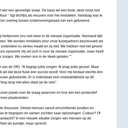
 wel een gevoelige snaar. De baas wil een fusie, deze loopt niet
ltuur ‘’ ligt dichtbij als excuses voor het mislukken. Vandaag was ik
. Een overleg tussen ondernemingsraad van een gefuseerd
 herkennen ons niet meer in de nieuwe organisatie. Niemand lijkt
emen. We worden inmiddels door onze fusiepartners beschouwd als
nderdeel nu verlies maakt en zij niet. We hebben niet het gevoel
 ons opneemt. Hij zet zich in voor de nieuwe organisatie, maar heeft
 zorgen. We voelen ons in de steek gelaten.””
 van de OR): “ik begrijp jullie zorgen. Ik snap jullie gevoel. Maar
. Ik wil dat deze fusie een succes wordt. Voor mij bestaat slechts één
ieuwe gefuseerde. Er is inderdaad veel onduidelijkheid op dit
Nog lang niet alles staat op de rails”
ssie plaats over de vraag waarover en hoe wel een productief
nnen plaatsvinden.
de discussie. Omdat mensen vanuit verschillende posities en
ar te begrijpen en samen zochten naar oplossingen. Cultuur? Of
aandacht? In een nieuwe situatie zorgen van mensen op de
Niet als kunstje, maar oprecht.