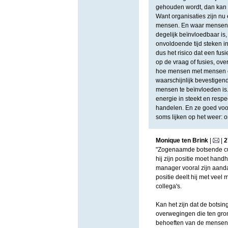
gehouden wordt, dan kan e
Want organisaties zijn n
mensen. En waar mensen w
degelijk beïnvloedbaar is, 
onvoldoende tijd steken i
dus het risico dat een fu
op de vraag of fusies, ov
hoe mensen met mensen o
waarschijnlijk bevestigen
mensen te beïnvloeden is.
energie in steekt en resp
handelen. En ze goed voo
soms lijken op het weer: o
Monique ten Brink
|
|
2
"Zogenaamde botsende cult
hij zijn positie moet han
manager vooral zijn aanda
positie deelt hij met veel
collega's.
Kan het zijn dat de botsing
overwegingen die ten gron
behoeften van de mensen? 