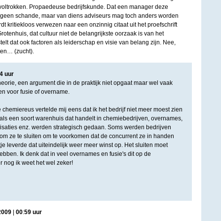
e voltrokken. Propaedeuse bedrijfskunde. Dat een manager deze
is geen schande, maar van diens adviseurs mag toch anders worden
rdt kritiekloos verwezen naar een onzinnig citaat uit het proefschrift
rotenhuis, dat cultuur niet de belangrijkste oorzaak is van het
telt dat ook factoren als leiderschap en visie van belang zijn. Nee,
ten… (zucht).
4
uur
eorie, een argument die in de praktijk niet opgaat maar wel vaak
n voor fusie of overname.
chemiereus vertelde mij eens dat ik het bedrijf niet meer moest zien
ls een soort warenhuis dat handelt in chemiebedrijven, overnames,
ganisaties enz. werden strategisch gedaan. Soms werden bedrijven
 ze te sluiten om te voorkomen dat de concurrent ze in handen
tje leverde dat uiteindelijk weer meer winst op. Het sluiten moet
ebben. Ik denk dat in veel overnames en fusie's dit op de
r nog ik weet het wel zeker!
2009
|
00
:
59
uur