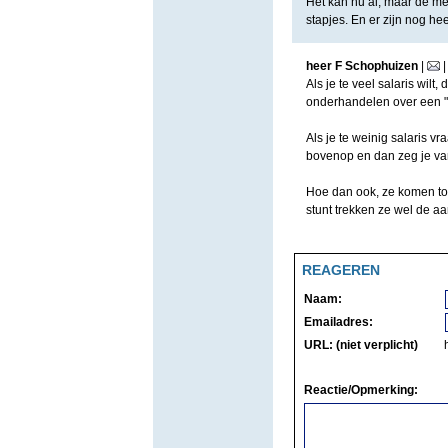
Het kan nu al, maar de mees
stapjes. En er zijn nog hee
heer F Schophuizen
|
Als je te veel salaris wil
onderhandelen over een "re
Als je te weinig salaris v
bovenop en dan zeg je vanz
Hoe dan ook, ze komen toc
stunt trekken ze wel de a
REAGEREN
Naam:
Emailadres:
URL: (niet verplicht)
Reactie/Opmerking: