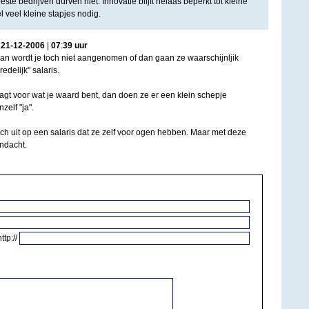
te bedrijven durven niet. Innovatie blijft helaas beperkt tot kleine
l veel kleine stapjes nodig.
|
21
-
12
-
2006
|
07
:
39
uur
t, dan wordt je toch niet aangenomen of dan gaan ze waarschijnljik
delijk" salaris.
raagt voor wat je waard bent, dan doen ze er een klein schepje
elf "ja".
h uit op een salaris dat ze zelf voor ogen hebben. Maar met deze
andacht.
http://