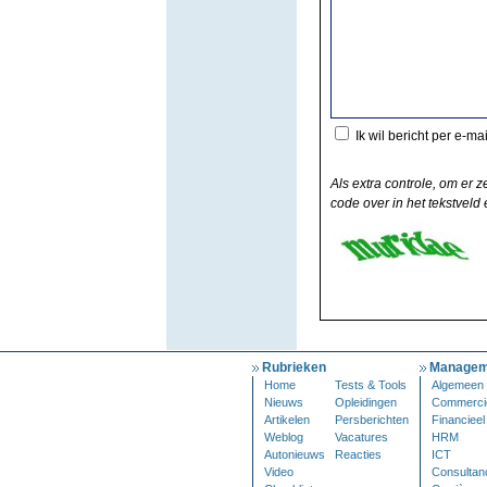
Ik wil bericht per e-ma
Als extra controle, om er z
code over in het tekstveld e
Rubrieken
Managem
Home
Tests & Tools
Algemeen
Nieuws
Opleidingen
Commerci
Artikelen
Persberichten
Financieel
Weblog
Vacatures
HRM
Autonieuws
Reacties
ICT
Video
Consultan