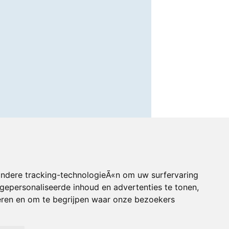
andere tracking-technologieÃ«n om uw surfervaring
gepersonaliseerde inhoud en advertenties te tonen,
eren en om te begrijpen waar onze bezoekers