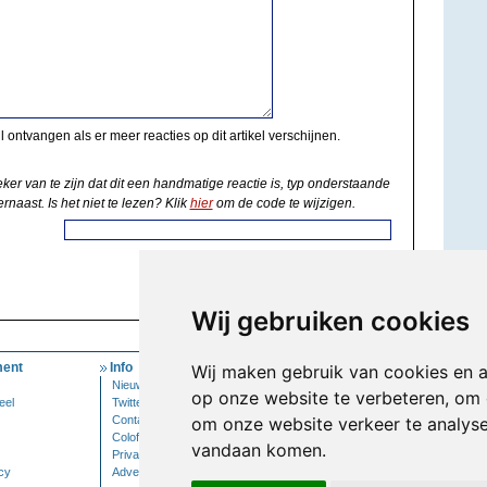
il ontvangen als er meer reacties op dit artikel verschijnen.
eker van te zijn dat dit een handmatige reactie is, typ onderstaande
rnaast. Is het niet te lezen? Klik
hier
om de code te wijzigen.
Wij gebruiken cookies
ent
Info
Mijn Account
Wij maken gebruik van cookies en 
Nieuwsbrief
Inloggen
op onze website te verbeteren, om 
eel
Twitter
Contact
om onze website verkeer te analys
Colofon
vandaan komen.
Privacy
cy
Adverteren