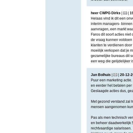
heer CWPG Dirks
|
|
1
Helaas vind ik dit een on
interim managers- binnen
aanvragen, een markt waar
Faros dit soort acties niet
de vraag kunnen voldoen 
klanten te verdienen door 
moeilijk verkopen dat je m
gezamelijke bureaus dit so
een weg die gelijdelijker i
Jan Bolhuis
|
|
20
-
12
-
2
Puur een marketing actie.
en eerder het betalen per 
Geslaagde acties dus, ge
Met gezond verstand zal h
mensen aangenomen kunn
Pas als men technisch ver
en beheer daadwerkelijk 5
rechtvaardige salarissen.