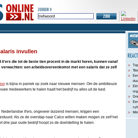
alaris invullen
 it'ers die tot de beste tien procent in de markt horen, kunnen vanaf
Top
 verwachten: een arbeidsovereenkomst met een salaris dat ze zelf
‘Be
Een
du
ion
is bijna in paniek op zoek naar nieuwe mensen. Om de ambitieuze
Eén
euwe medewerkers te halen haalt het bedrijf nu alles uit de kast.
org
Dri
Een
cyb
e Nederlandse it'ers, ongeveer duizend mensen, krijgen een
Min
stuurd. Als ze de overstap naar Calco willen maken mogen ze zelf het
t drie jaar oude bedrijf hoopt zo de doelstelling te halen.