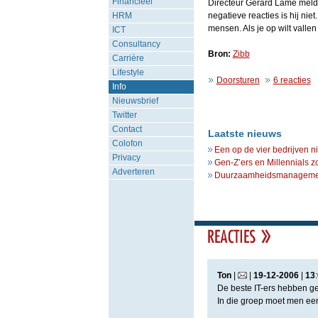
Financieel
Directeur Gerard Lamé meld
HRM
negatieve reacties is hij ni
mensen. Als je op wilt valle
ICT
Consultancy
Bron:
Zibb
Carrière
Lifestyle
Doorsturen
6 reacties
Info
Nieuwsbrief
Twitter
Contact
Laatste nieuws
Colofon
Een op de vier bedrijven n
Privacy
Gen-Z’ers en Millennials z
Adverteren
Duurzaamheidsmanagement 
Ton
|
|
19
-
12
-
2006
|
13
:
De beste IT-ers hebben gee
In die groep moet men een