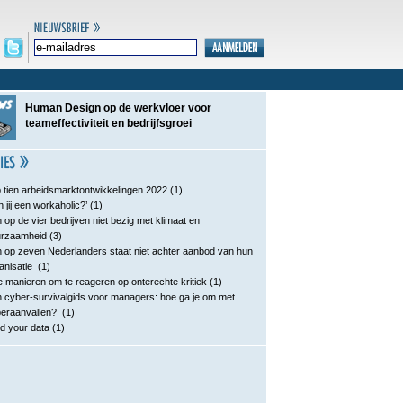
Human Design op de werkvloer voor
teameffectiviteit en bedrijfsgroei
 tien arbeidsmarktontwikkelingen 2022
(1)
n jij een workaholic?’
(1)
 op de vier bedrijven niet bezig met klimaat en
urzaamheid
(3)
 op zeven Nederlanders staat niet achter aanbod van hun
anisatie
(1)
e manieren om te reageren op onterechte kritiek
(1)
 cyber-survivalgids voor managers: hoe ga je om met
eraanvallen?
(1)
d your data
(1)