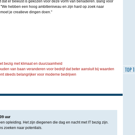
t dat er bewust is gekozen voor deze vorm van benaderen. Bang voor
et. "We hebben een hoog ambitieniveau en zijn hard op zoek naar
n moet je creatieve dingen doen."
iet bezig met klimaat en duurzaamheid
ouden van baan veranderen voor bedrijf dat beter aansluit bij waarden
steeds belangrijker voor moderne bedrijven
09
uur
n opleiding. Het zijn diegenen die dag en nacht met IT bezig zijn.
s zoeken naar potentials.