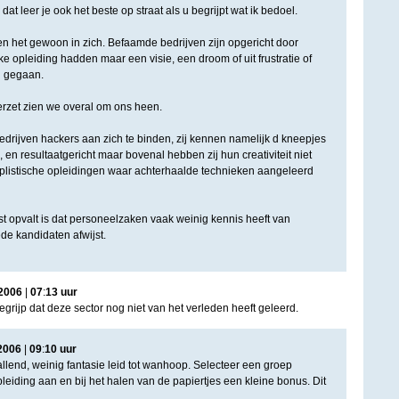
 dat leer je ook het beste op straat als u begrijpt wat ik bedoel.
 het gewoon in zich. Befaamde bedrijven zijn opgericht door
 opleiding hadden maar een visie, een droom of uit frustratie of
n gegaan.
rzet zien we overal om ons heen.
edrijven hackers aan zich te binden, zij kennen namelijk d kneepjes
, en resultaatgericht maar bovenal hebben zij hun creativiteit niet
mplistische opleidingen waar achterhaalde technieken aangeleerd
t opvalt is dat personeelzaken vaak weinig kennis heeft van
de kandidaten afwijst.
2006
|
07
:
13
uur
begrijp dat deze sector nog niet van het verleden heeft geleerd.
2006
|
09
:
10
uur
llend, weinig fantasie leid tot wanhoop. Selecteer een groep
eiding aan en bij het halen van de papiertjes een kleine bonus. Dit