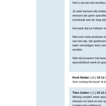
Het is net als met vechten,
Je hebt mensen die hebben
mensen die geen specifieke
noodzaak aan de slag zij
Het werk dat ze hebben ve
Niet voor niets proberen b
van het vak, zijn gedreven
laten vernietigen door si
worden.
Wat mij trouwens het mees
specialistisch werk en goe
René Mulder
|
|
19
-
12
-
Voor zolang het duurt. Ik 
Theo Jonker
|
|
19
-
12
-
Weinig creatief, meer opva
mensen en bied ze een opl
is beter dan zelfmoord.