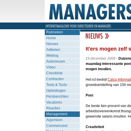
Rubrieken
Home
Nieuws
It'ers mogen zelf s
Artikelen
Weblog
19 december 2006
-
Duizend
Autonieuws
maandag interessante post
Video
mogen invullen.
Checklists
Contracten
Het ict-bedrijf
Calco Informat
Tests & Tools
groeidoelstelling van 100 ni
Opleidingen
Post
Persberichten
Vacatures
De beste tien procent van d
Reacties
arbeidsovereenkomst thuisge
Management
gewenste salaris invullen. He
Algemeen
Commercieel
Creativiteit