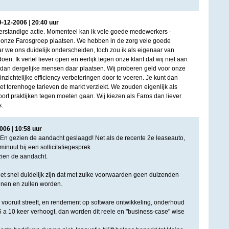
9
-
12
-
2006
|
20
:
40
uur
verstandige actie. Momenteel kan ik vele goede medewerkers -
 onze Farosgroep plaatsen. We hebben in de zorg vele goede
 we ons duidelijk onderscheiden, toch zou ik als eigenaar van
 doen. Ik vertel liever open en eerlijk tegen onze klant dat wij niet aan
dan dergelijke mensen daar plaatsen. Wij proberen geld voor onze
inzichtelijke efficiency verbeteringen door te voeren. Je kunt dan
et torenhoge tarieven de markt verziekt. We zouden eigenlijk als
ort praktijken tegen moeten gaan. Wij kiezen als Faros dan liever
s.
006
|
10
:
58
uur
 En gezien de aandacht geslaagd! Net als de recente 2e leaseauto,
minuut bij een sollicitatiegesprek.
zien de aandacht.
et snel duidelijk zijn dat met zulke voorwaarden geen duizenden
en en zullen worden.
 vooruit streeft, en rendement op software ontwikkeling, onderhoud
 a 10 keer verhoogt, dan worden dit reele en "business-case" wise