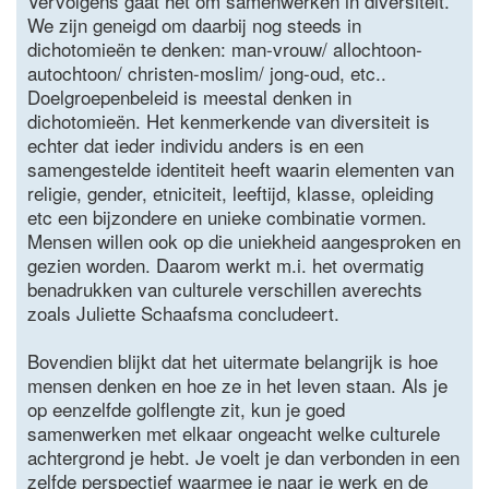
Vervolgens gaat het om samenwerken in diversiteit.
We zijn geneigd om daarbij nog steeds in
dichotomieën te denken: man-vrouw/ allochtoon-
autochtoon/ christen-moslim/ jong-oud, etc..
Doelgroepenbeleid is meestal denken in
dichotomieën. Het kenmerkende van diversiteit is
echter dat ieder individu anders is en een
samengestelde identiteit heeft waarin elementen van
religie, gender, etniciteit, leeftijd, klasse, opleiding
etc een bijzondere en unieke combinatie vormen.
Mensen willen ook op die uniekheid aangesproken en
gezien worden. Daarom werkt m.i. het overmatig
benadrukken van culturele verschillen averechts
zoals Juliette Schaafsma concludeert.
Bovendien blijkt dat het uitermate belangrijk is hoe
mensen denken en hoe ze in het leven staan. Als je
op eenzelfde golflengte zit, kun je goed
samenwerken met elkaar ongeacht welke culturele
achtergrond je hebt. Je voelt je dan verbonden in een
zelfde perspectief waarmee je naar je werk en de