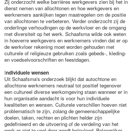
Zij onderzocht welke barrières werkgevers zien bij het in
dienst nemen van allochtonen en hoe werkgevers en
werknemers aankijken tegen maatregelen om de positie
van allochtonen te verbeteren. Verder onderzocht zij de
onderlinge verhoudingen op de werkvloer en de omgang
met diversiteit op het werk. Schaafsma wilde ook weten
in hoeverre werkgevers en werknemers vinden dat er op
de werkvloer rekening moet worden gehouden met
culturele of religieuze gebruiken zoals gebeds-, kleding-
en voedselvoorschriften en feestdagen.
I
ndividuele wensen
Uit Schaafsma's onderzoek blijkt dat autochtone en
allochtone werknemers neutraal tot positief tegenover
een cultureel diverse werkomgeving staan wanneer er in
hun organisatie aandacht is voor hun individuele
kwaliteiten en wensen. Culturele verschillen hoeven niet
problematisch te zijn, zolang de gemeenschappelijke
doelen, taken, rechten en plichten helder zijn
gedefinieerd en de uitvoering of de verdeling van het
werk er niet te veel door wordt beïnvloed. Belangrijker