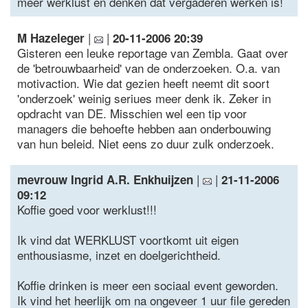
meer werklust en denken dat vergaderen werken is!
|
|
M Hazeleger
20-11-2006 20:39
Gisteren een leuke reportage van Zembla. Gaat over
de 'betrouwbaarheid' van de onderzoeken. O.a. van
motivaction. Wie dat gezien heeft neemt dit soort
'onderzoek' weinig seriues meer denk ik. Zeker in
opdracht van DE. Misschien wel een tip voor
managers die behoefte hebben aan onderbouwing
van hun beleid. Niet eens zo duur zulk onderzoek.
|
|
mevrouw Ingrid A.R. Enkhuijzen
21-11-2006
09:12
Koffie goed voor werklust!!!
Ik vind dat WERKLUST voortkomt uit eigen
enthousiasme, inzet en doelgerichtheid.
Koffie drinken is meer een sociaal event geworden.
Ik vind het heerlijk om na ongeveer 1 uur file gereden