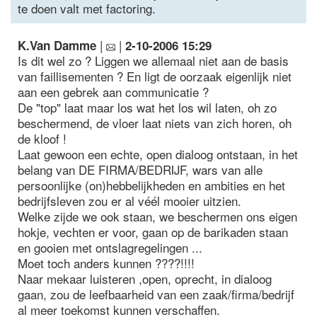
te doen valt met factoring.
|
|
K.Van Damme
2-10-2006 15:29
Is dit wel zo ? Liggen we allemaal niet aan de basis
van faillisementen ? En ligt de oorzaak eigenlijk niet
aan een gebrek aan communicatie ?
De "top" laat maar los wat het los wil laten, oh zo
beschermend, de vloer laat niets van zich horen, oh
de kloof !
Laat gewoon een echte, open dialoog ontstaan, in het
belang van DE FIRMA/BEDRIJF, wars van alle
persoonlijke (on)hebbelijkheden en ambities en het
bedrijfsleven zou er al véél mooier uitzien.
Welke zijde we ook staan, we beschermen ons eigen
hokje, vechten er voor, gaan op de barikaden staan
en gooien met ontslagregelingen ...
Moet toch anders kunnen ????!!!!
Naar mekaar luisteren ,open, oprecht, in dialoog
gaan, zou de leefbaarheid van een zaak/firma/bedrijf
al meer toekomst kunnen verschaffen.