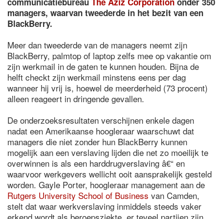
communicatiebureau
The Aziz Corporation
onder 350
managers, waarvan tweederde in het bezit van een
BlackBerry.
Meer dan tweederde van de managers neemt zijn
BlackBerry, palmtop of laptop zelfs mee op vakantie om
zijn werkmail in de gaten te kunnen houden. Bijna de
helft checkt zijn werkmail minstens eens per dag
wanneer hij vrij is, hoewel de meerderheid (73 procent)
alleen reageert in dringende gevallen.
De onderzoeksresultaten verschijnen enkele dagen
nadat een Amerikaanse hoogleraar waarschuwt dat
managers die niet zonder hun BlackBerry kunnen
mogelijk aan een verslaving lijden die net zo moeilijk te
overwinnen is als een harddrugverslaving â€“ en
waarvoor werkgevers wellicht ooit aansprakelijk gesteld
worden. Gayle Porter, hoogleraar management aan de
Rutgers University School of Business
van Camden,
stelt dat waar werkverslaving inmiddels steeds vaker
erkend wordt als beroepsziekte, er teveel partijen zijn