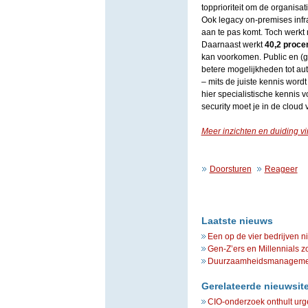
topprioriteit om de organisat
Ook legacy on-premises infra
aan te pas komt. Toch werkt
Daarnaast werkt
40,2 proce
kan voorkomen. Public en (
betere mogelijkheden tot au
– mits de juiste kennis word
hier specialistische kennis 
security moet je in de cloud
Meer inzichten en duiding vin
Doorsturen
Reageer
Laatste nieuws
Een op de vier bedrijven n
Gen-Z’ers en Millennials z
Duurzaamheidsmanagement 
Gerelateerde nieuwsit
CIO-onderzoek onthult urg