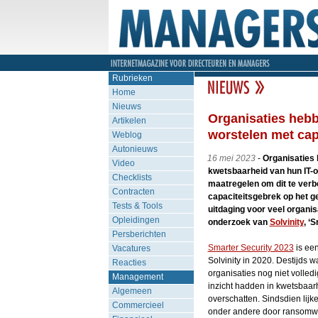
Rubrieken
Home
Nieuws
Organisaties hebb
Artikelen
worstelen met cap
Weblog
Autonieuws
16 mei 2023
-
Organisaties 
Video
kwetsbaarheid van hun IT-
Checklists
maatregelen om dit te verbet
Contracten
capaciteitsgebrek op het g
Tests & Tools
uitdaging voor veel organisat
Opleidingen
onderzoek van
Solvinity
, ‘
Persberichten
Smarter Security 2023
is een
Vacatures
Solvinity in 2020. Destijds w
Reacties
organisaties nog niet volled
Management
inzicht hadden in kwetsbaa
Algemeen
overschatten. Sindsdien lijk
Commercieel
onder andere door ransomwar