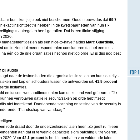
tsbaar bent, kun je je ook niet beschermen. Goed nieuws dus dat
69,7
 exact inzicht zegt te hebben in de kwetsbaarheden van hun IT-
veiligingsmaatregelen heeft getroffen. Dat is een flinke stijging
n 2020.
ty management gezien als een nice-to-have," aldus
Marc Guardiola,
oed om te zien dat meer respondenten concluderen dat het een must-
 bijna één op de drie organisaties het nog niet op orde. Er is dus nog best
n bij audits
aagd naar de testmethoden die organisaties inzetten om hun security te
 steken met kop en schouders tussen de antwoorden uit.
41,9 procent
eerde instanties.
dicht en tussen twee auditmomenten kan ontzettend veel gebeuren. "Je
kunnen vertrouwen dat je je securityzaken op orde hebt," zegt
udits niet toereikend. Doorlopende scanning en testing van de security is
anderende IT-landschap van vandaag."
eiligen
 een rode draad door de onderzoeksresultaten heen. Zo geeft ruim één
pondenten aan dat er te weinig capaciteit is om patching uit te voeren,
n 2020. Voor
42,1 procent
is het binnenhalen van voldoende talent