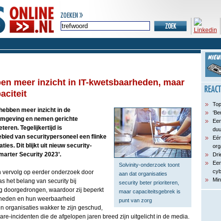
en meer inzicht in IT-kwetsbaarheden, maar
aciteit
Top
hebben meer inzicht in de
‘Be
omgeving en nemen gerichte
Een
eren. Tegelijkertijd is
du
ebied van securitypersoneel een flinke
Eén
ies. Dit blijkt uit nieuw security-
org
Smarter Security 2023’.
Dri
Een
Solvinity-onderzoek toont
cyb
 vervolg op eerder onderzoek door
aan dat organisaties
Min
as het belang van security bij
security beter prioriteren,
ig doorgedrongen, waardoor zij beperkt
maar capaciteitsgebrek is
rheden en hun weerbaarheid
punt van zorg
en organisaties wakker te zijn geschud,
e-incidenten die de afgelopen jaren breed zijn uitgelicht in de media.