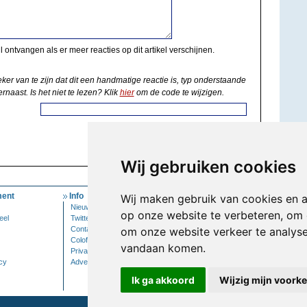
il ontvangen als er meer reacties op dit artikel verschijnen.
eker van te zijn dat dit een handmatige reactie is, typ onderstaande
rnaast. Is het niet te lezen? Klik
hier
om de code te wijzigen.
Wij gebruiken cookies
ent
Info
Mijn Account
Wij maken gebruik van cookies en 
Nieuwsbrief
Inloggen
op onze website te verbeteren, om 
eel
Twitter
Contact
om onze website verkeer te analys
Colofon
vandaan komen.
Privacy
cy
Adverteren
Ik ga akkoord
Wijzig mijn voork