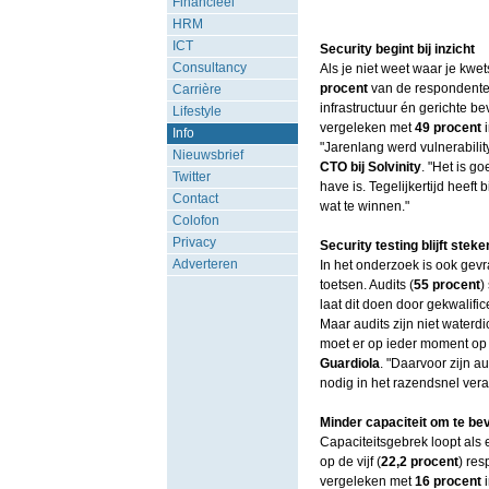
Financieel
HRM
ICT
Security begint bij inzicht
Consultancy
Als je niet weet waar je kwe
procent
van de respondenten
Carrière
infrastructuur én gerichte be
Lifestyle
vergeleken met
49 procent
i
Info
"Jarenlang werd vulnerabili
Nieuwsbrief
CTO bij Solvinity
. "Het is g
Twitter
have is. Tegelijkertijd heeft
Contact
wat te winnen."
Colofon
Privacy
Security testing blijft steke
Adverteren
In het onderzoek is ook gevr
toetsen. Audits (
55 procent
)
laat dit doen door gekwalific
Maar audits zijn niet water
moet er op ieder moment op 
Guardiola
. "Daarvoor zijn a
nodig in het razendsnel ver
Minder capaciteit om te bev
Capaciteitsgebrek loopt als
op de vijf (
22,2 procent
) res
vergeleken met
16 procent
i