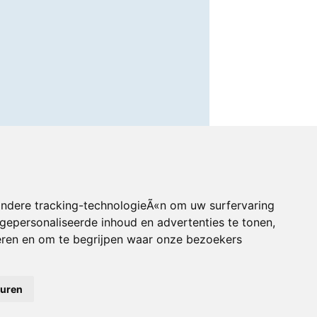
andere tracking-technologieÃ«n om uw surfervaring
gepersonaliseerde inhoud en advertenties te tonen,
eren en om te begrijpen waar onze bezoekers
euren