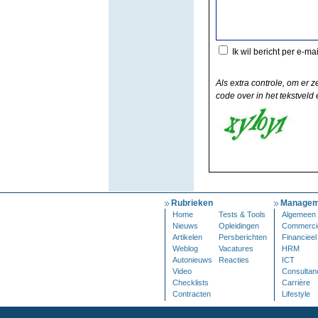
Ik wil bericht per e-ma
Als extra controle, om er z
code over in het tekstveld e
Rubrieken
Managem
Home
Tests & Tools
Algemeen
Nieuws
Opleidingen
Commerci
Artikelen
Persberichten
Financieel
Weblog
Vacatures
HRM
Autonieuws
Reacties
ICT
Video
Consultan
Checklists
Carrière
Contracten
Lifestyle