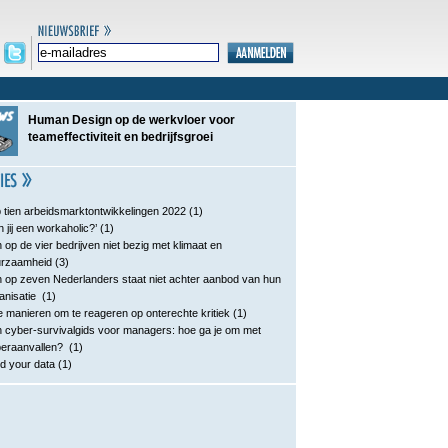
Human Design op de werkvloer voor
teameffectiviteit en bedrijfsgroei
 tien arbeidsmarktontwikkelingen 2022
(1)
n jij een workaholic?’
(1)
 op de vier bedrijven niet bezig met klimaat en
urzaamheid
(3)
 op zeven Nederlanders staat niet achter aanbod van hun
anisatie
(1)
e manieren om te reageren op onterechte kritiek
(1)
 cyber-survivalgids voor managers: hoe ga je om met
eraanvallen?
(1)
d your data
(1)