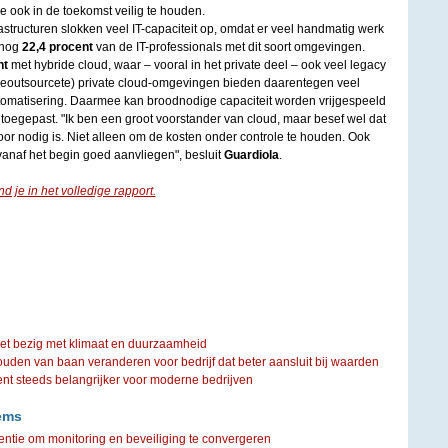
ie ook in de toekomst veilig te houden.
structuren slokken veel IT-capaciteit op, omdat er veel handmatig werk
 nog
22,4 procent
van de IT-professionals met dit soort omgevingen.
nt
met hybride cloud, waar – vooral in het private deel – ook veel legacy
geoutsourcete) private cloud-omgevingen bieden daarentegen veel
tomatisering. Daarmee kan broodnodige capaciteit worden vrijgespeeld
t toegepast. "Ik ben een groot voorstander van cloud, maar besef wel dat
voor nodig is. Niet alleen om de kosten onder controle te houden. Ook
 vanaf het begin goed aanvliegen", besluit
Guardiola
.
d je in het volledige rapport.
iet bezig met klimaat en duurzaamheid
ouden van baan veranderen voor bedrijf dat beter aansluit bij waarden
steeds belangrijker voor moderne bedrijven
ems
entie om monitoring en beveiliging te convergeren