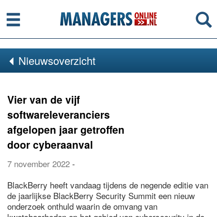
Menu
Se
Nieuwsoverzicht
Vier van de vijf
softwareleveranciers
afgelopen jaar getroffen
door cyberaanval
7 november 2022
-
BlackBerry heeft vandaag tijdens de negende editie van
de jaarlijkse BlackBerry Security Summit een nieuw
onderzoek onthuld waarin de omvang van
kwetsbaarheden op het gebied van cybersecurity in de