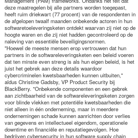
Management (PAM) frameworks. Ondanks het feit dat
deze maatregelen bij alle partners worden toegepast,
heeft ruim driekwart (77 procent) van de respondenten in
de afgelopen twaalf maanden onbekende actoren in hun
softwaretoeleveringsketen ontdekt waarvan zij niet op de
hoogte waren en die zij niet hadden gecontroleerd op de
naleving van essentiële beveiligingsnormen.
"Hoewel de meeste mensen erop vertrouwen dat hun
partners in de softwareleveringsketen een beleid voeren
dat ten minste even streng is als hun eigen beleid, is het
juist het gebrek aan deze details waardoor
cybercriminelen kwetsbaarheden kunnen uitbuiten,"
aldus Christine Gadsby, VP Product Security bij
BlackBerry. "Onbekende componenten en een gebrek
aan zichtbaarheid van de softwareleveringsketen zorgen
voor blinde vlekken met potentiële kwetsbaarheden die
niet alleen in één onderneming, maar in meerdere
ondernemingen schade kunnen aanrichten door verlies
van gegevens en intellectueel eigendom, operationele
downtime en financiële en reputatiegevolgen. Hoe
bedrijven cybersecurity in hun software supply chain